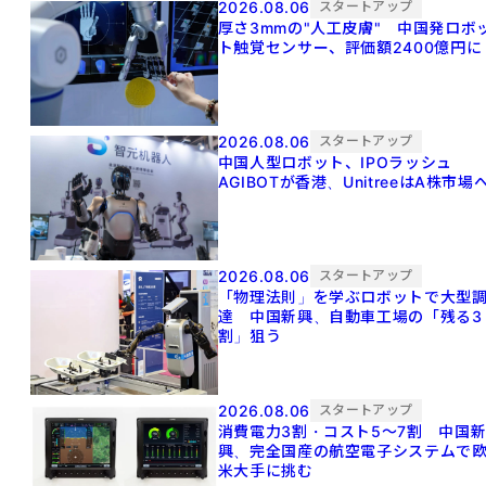
2026.08.06
スタートアップ
厚さ3mmの"人工皮膚" 中国発ロボ
ト触覚センサー、評価額2400億円に
2026.08.06
スタートアップ
中国人型ロボット、IPOラッシュ
AGIBOTが香港、UnitreeはA株市場
2026.08.06
スタートアップ
「物理法則」を学ぶロボットで大型
達 中国新興、自動車工場の「残る3
割」狙う
2026.08.06
スタートアップ
消費電力3割・コスト5〜7割 中国
興、完全国産の航空電子システムで
米大手に挑む