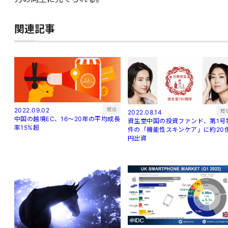
関連記事
短信
2022.09.02
短
2022.08.14
中国の越境EC、16～20年の平均成長
資生堂中国の投資ファンド、第1号
率15%超
件の「機能性スキンケア」に約20
円出資