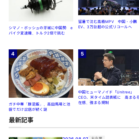
猛暑で沈む高級MPV 中国・小鵬
EV、3万台超の公式リコールへ
シマノ・ボッシュの牙城に中国勢 e
バイク変速機、トルク2倍で挑む
4
5
中国ヒューマノイド「Unitree」
CEO、米タイム誌表紙に 高まる
在感、強まる規制
ガチ中華「豚足飯」、高田馬場と池
袋でだけ出店が続く謎
最新記事
2026.08.07
大企業