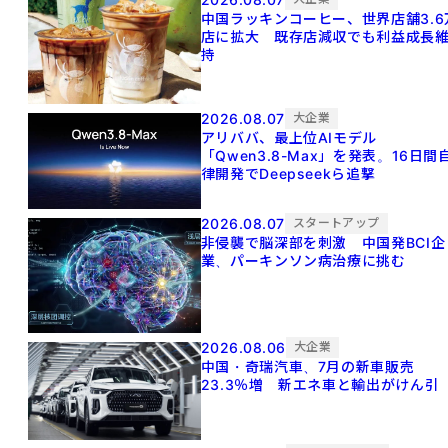
中国ラッキンコーヒー、世界店舗3.6
店に拡大 既存店減収でも利益成長
持
2026.08.07
大企業
アリババ、最上位AIモデル
「Qwen3.8-Max」を発表。16日間
律開発でDeepseekら追撃
2026.08.07
スタートアップ
非侵襲で脳深部を刺激 中国発BCI企
業、パーキンソン病治療に挑む
2026.08.06
大企業
中国・奇瑞汽車、7月の新車販売
23.3％増 新エネ車と輸出がけん引