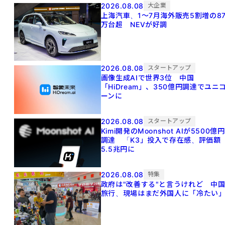
2026.08.08
大企業
上海汽車、1～7月海外販売5割増の8
万台超 NEVが好調
2026.08.08
スタートアップ
画像生成AIで世界3位 中国
「HiDream」、350億円調達でユニ
ーンに
2026.08.08
スタートアップ
Kimi開発のMoonshot AIが5500億円
調達 「K3」投入で存在感、評価額
5.5兆円に
2026.08.08
特集
政府は"改善する"と言うけれど 中
旅行、現場はまだ外国人に「冷たい