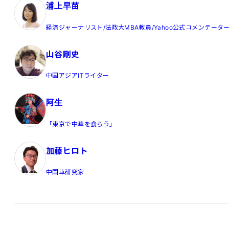
浦上早苗
経済ジャーナリスト/法政大MBA教員/Yahoo公式コメンテータ
山谷剛史
中国アジアITライター
阿生
「東京で中華を食らう」
加藤ヒロト
中国車研究家