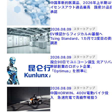
中国革新的医薬品、2026年上半期は
イセンスアウト過去最高 国産31品
承認
2026.08.09
スタートアップ
EV検証からフィジカルAI基盤へ
Tsing Standard、1カ月で2度目の
調達
2026.08.09
スタートアップ
設立90日でユニコーン誕生 元アリババ
幹部創業のロボット企業、
「Optimus」を照準に
2026.08.09
スタートアップ
中国HORWIN、400V電動バイク投
入 急速充電で高級市場狙う