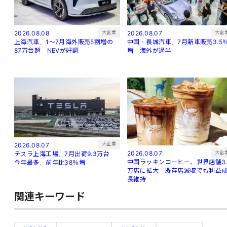
大企
大企業
2026.08.07
2026.08.08
中国・長城汽車、7月新車販売3.5
上海汽車、1～7月海外販売5割増の
増 海外が過半
87万台超 NEVが好調
大企業
2026.08.07
大企
2026.08.07
テスラ上海工場、7月出荷9.3万台
中国ラッキンコーヒー、世界店舗3.
今年最多、前年比38％増
万店に拡大 既存店減収でも利益
長維持
関連キーワード