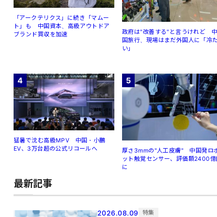
「アークテリクス」に続き「マムー
ト」も 中国資本、高級アウトドア
政府は"改善する"と言うけれど 
ブランド買収を加速
国旅行、現場はまだ外国人に「冷
い」
4
5
猛暑で沈む高級MPV 中国・小鵬
EV、3万台超の公式リコールへ
厚さ3mmの"人工皮膚" 中国発ロ
ット触覚センサー、評価額2400億
に
最新記事
2026.08.09
特集