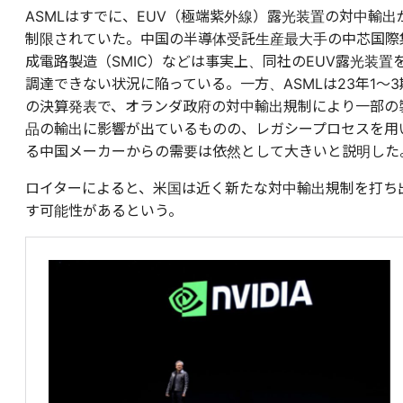
ASMLはすでに、EUV（極端紫外線）露光装置の対中輸出
制限されていた。中国の半導体受託生産最大手の中芯国際
成電路製造（SMIC）などは事実上、同社のEUV露光装置
調達できない状況に陥っている。一方、ASMLは23年1〜3
の決算発表で、オランダ政府の対中輸出規制により一部の
品の輸出に影響が出ているものの、レガシープロセスを用
る中国メーカーからの需要は依然として大きいと説明した
ロイターによると、米国は近く新たな対中輸出規制を打ち
す可能性があるという。