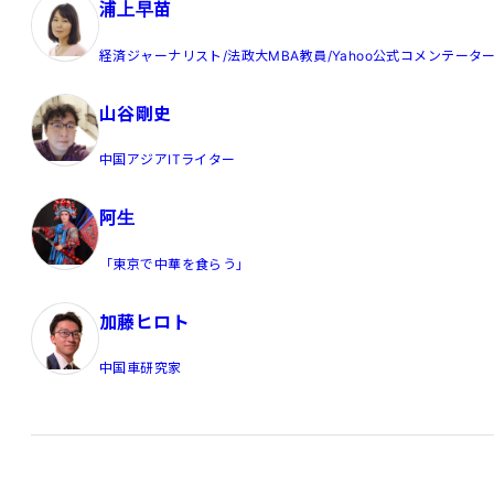
浦上早苗
経済ジャーナリスト/法政大MBA教員/Yahoo公式コメンテータ
山谷剛史
中国アジアITライター
阿生
「東京で中華を食らう」
加藤ヒロト
中国車研究家