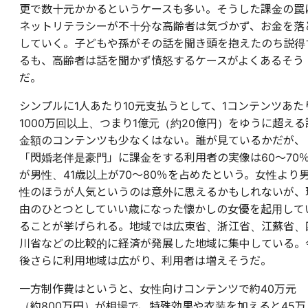
更で数十元かかるというケースも多い。そうした課金の罠
ネットリテラシーが不十分な高齢者は気づかず、お金を落
していく。子どもや孫がその話を聞き頭を抱えたのち説得
るも、高齢者は話を聞かず憤怒するケースがよくあるそう
だ。
シンプルに1人あたり10元支払うとして、1コンテンツあた
1000万回以上、つまり1億元（約20億円）をゆうに超える
金額のコンテンツも少なくはない。誰が見ているかだが、
「閃婚老伴是豪門」に課金をする利用者の実像は60～70
が男性、41歳以上が70～80％を占めたという。女性より
性のほうが人気というのは意外に思えるかもしれないが、
由のひとつとしていい歳になった懐かしの女優を起用して
ることが挙げられる。地域では広東省、浙江省、江蘇省、
川省などの比較的に経済が発展した地域に集中している。
後さらに利用地域は広がり、利用者は増えそうだ。
一方制作費はというと、女性向けコンテンツで約40万元
（約800万円）が相場で、特殊効果や衣装を加えると45万