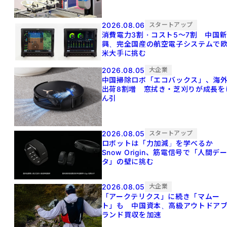
2026.08.06
スタートアップ
消費電力3割・コスト5〜7割 中国
興、完全国産の航空電子システムで
米大手に挑む
2026.08.05
大企業
中国掃除ロボ「エコバックス」、海
出荷8割増 窓拭き・芝刈りが成長を
ん引
2026.08.05
スタートアップ
ロボットは「力加減」を学べるか
Snow Origin、筋電信号で「人間デ
タ」の壁に挑む
2026.08.05
大企業
「アークテリクス」に続き「マムー
ト」も 中国資本、高級アウトドア
ランド買収を加速