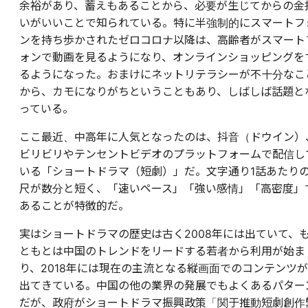
余裕があり、蓄えもあることから、必要が生じてからの金
いがいいことで知られている。特に半強制的にスマートフ
ンを持ち歩かされたゼロコロナ以降は、高齢者がスマート
ォンで動画を見るようになり、オンラインショッピングを
るようになった。おまけにネットリテラシーが不十分なこ
から、カモになりがちということもあり、しばしば話題と
っている。
ここ最近、中高年に人気となったのは、抖音（ドウイン）
ビリビリやテンセントビデオのプラットフォームで配信し
いる「ショートドラマ（短劇）」だ。文字通り1話あたり
尺が数分と短く、「速いペース」「強い感情」「高密度」
あることが特徴的だ。
実はショートドラマの歴史は古く2008年には出ていて、
ともとは中国のトレンドをリードする若者から利用が始ま
り、2018年には現在の主流となる縦画面でのコンテンツが
出てきている。中国の他の業界の発展でもよくあるパター
だが、政府がショートドラマ振興政策「関于推動短劇創作