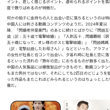
イント、悲しく感じるポイント、虐められるポイントを高
度で散りばめるのが特徴だ。
何かの拍子に金持ちの人と出会い恋に落ちるというのは特
中国人には刺さる動画コンテンツのようだ。2024年夏以
降、「閃婚老伴是豪門」のあとに続けとばかりに「閃婚五
歳（訳：五十歳で電撃結婚）」「人到五十，閃婚覇総（訳
五十歳になって、オレ様のボスと電撃結婚）」「閃婚媽媽
（訳：電撃結婚したお母さん）」などといった、アラフィ
の女性が社長と合コンで出会い、夕暮れ時に社長と恋に落
るといった流れの「熟年の恋」におちるものが数多く出た
中国の人気製品には模倣製品がつきもので、動画コンテン
もまた例外ではないが、それにしても2匹目のどじょうを
った作品もまたこれほどみられるというのはちょっとした
需だ。