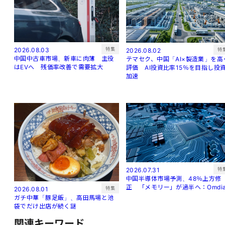
特集
2026.08.03
特
2026.08.02
中国中古車市場、新車に肉薄 主役
テマセク、中国「AI×製造業」を高
はEVへ 残価率改善で需要拡大
評価 AI投資比率15％を目指し投
加速
特
2026.07.31
中国半導体市場予測、48％上方修
正 「メモリー」が過半へ：Omdi
特集
2026.08.01
ガチ中華「豚足飯」、高田馬場と池
袋でだけ出店が続く謎
関連キーワード