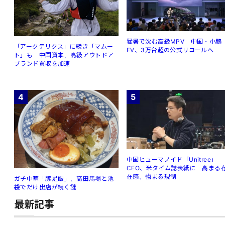
猛暑で沈む高級MPV 中国・小鵬
「アークテリクス」に続き「マムー
EV、3万台超の公式リコールへ
ト」も 中国資本、高級アウトドア
ブランド買収を加速
4
5
中国ヒューマノイド「Unitree」
CEO、米タイム誌表紙に 高まる
在感、強まる規制
ガチ中華「豚足飯」、高田馬場と池
袋でだけ出店が続く謎
最新記事