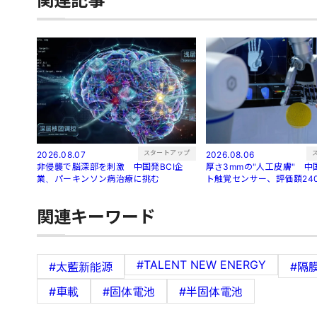
関連記事
スタートアップ
2026.08.07
2026.08.06
非侵襲で脳深部を刺激 中国発BCI企
厚さ3mmの"人工皮膚" 
業、パーキンソン病治療に挑む
ト触覚センサー、評価額24
関連キーワード
#TALENT NEW ENERGY
#太藍新能源
#隔
#車載
#固体電池
#半固体電池