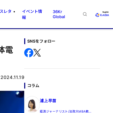
スレタ
イベント情
36Kr
Global
報
SNSをフォロー
体電
：
2024.11.19
コラム
浦上早苗
経済ジャーナリスト/法政大MBA教