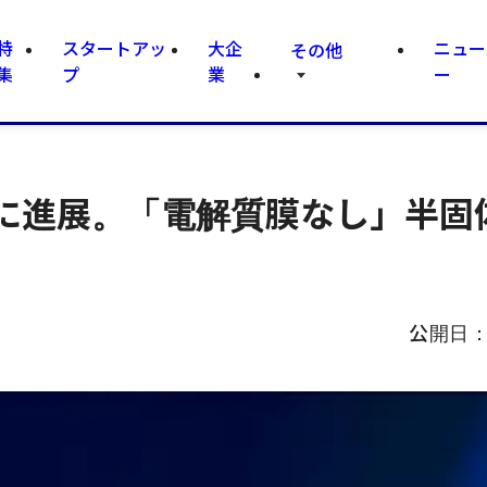
特
スタートアッ
大企
ニュー
その他
集
プ
業
ー
に進展。「電解質膜なし」半固
公開日