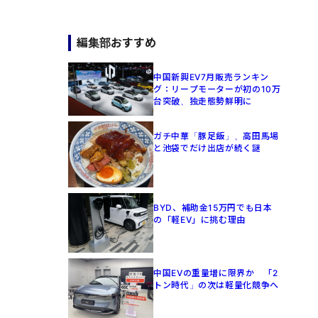
編集部おすすめ
中国新興EV7月販売ランキン
グ：リープモーターが初の10万
台突破、独走態勢鮮明に
ガチ中華「豚足飯」、高田馬場
と池袋でだけ出店が続く謎
BYD、補助金15万円でも日本
の「軽EV」に挑む理由
中国EVの重量増に限界か 「2
トン時代」の次は軽量化競争へ