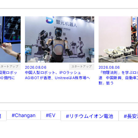
スタートアップ
スタートアップ
2026.08.06
2026.08.06
中国発ロボッ
中国人型ロボット、IPOラッシュ
「物理法則」を学ぶロ
00億円に
AGIBOTが香港、UnitreeはA株市場へ
達 中国新興、自動車
割」狙う
#Changan
#EV
膜
#リチウムイオン電池
#長安