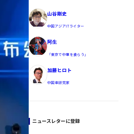
員/Yahoo公式コメンテーター
山谷剛史
中国アジアITライター
阿生
「東京で中華を食らう」
加藤ヒロト
中国車研究家
ニュースレターに登録