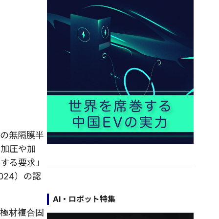
社の無隔膜半
、加圧や加
関する要求」
024）の認
AI・ロボット特集
、極材複合固