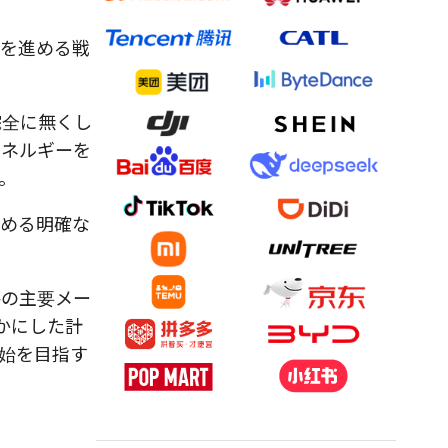
発を進める戦
完全に無くし
エネルギーを
。
進める明確な
外の主要メー
かにした計
開始を目指す