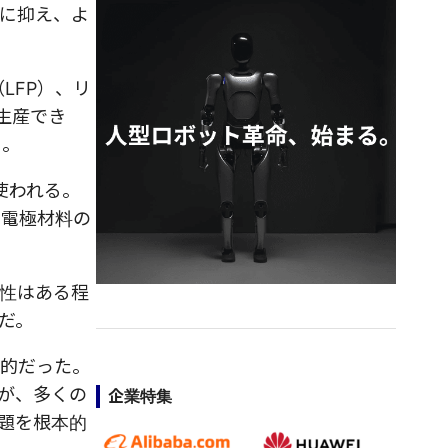
に抑え、よ
LFP）、リ
生産でき
う。
使われる。
や電極材料の
性はある程
だ。
般的だった。
が、多くの
企業特集
題を根本的