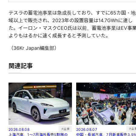
テスラの蓄電池事業は急成長しており、すでに65カ国・地
域以上で販売され、2023年の設置容量は14.7GWhに達し
た。イーロン・マスクCEO氏は以前、蓄電池事業はEV事
よりもはるかに速く成長すると予測していた。
（36Kr Japan編集部）
関連記事
大企
大企業
2026.08.07
2026.08.08
中国・長城汽車、7月新車販売3.5
上海汽車、1～7月海外販売5割増の