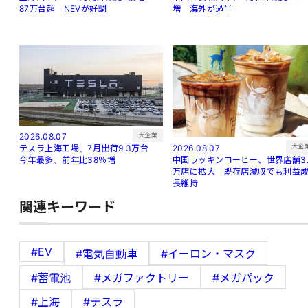
増 海外が過半
87万台超 NEVが好調
大企業
2026.08.07
大企
2026.08.07
テスラ上海工場、7月出荷9.3万台
中国ラッキンコーヒー、世界店舗3.
今年最多、前年比38％増
万店に拡大 既存店減収でも利益
長維持
関連キーワード
#EV
#電気自動車
#イーロン・マスク
#蓄電池
#メガファクトリー
#メガパック
#上海
#テスラ