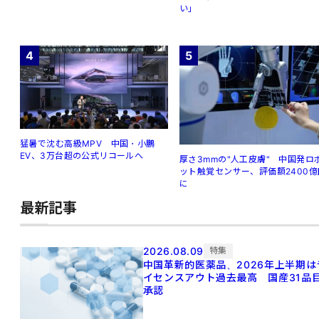
い」
4
5
猛暑で沈む高級MPV 中国・小鵬
EV、3万台超の公式リコールへ
厚さ3mmの"人工皮膚" 中国発ロ
ット触覚センサー、評価額2400億
に
最新記事
2026.08.09
特集
中国革新的医薬品、2026年上半期は
イセンスアウト過去最高 国産31品
承認