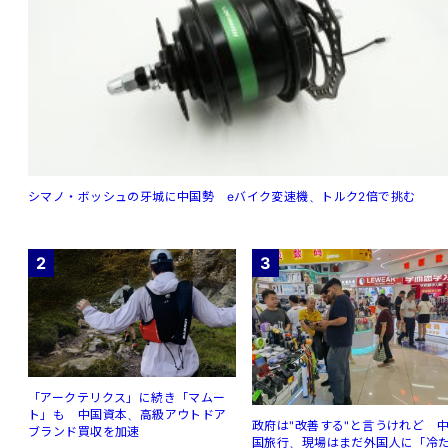
シマノ・ボッシュの牙城に中国勢 eバイク変速機、トルク2倍で挑む
2
3
「アークテリクス」に続き「マムー
ト」も 中国資本、高級アウトドア
政府は"改善する"と言うけれど 
ブランド買収を加速
国旅行、現場はまだ外国人に「冷