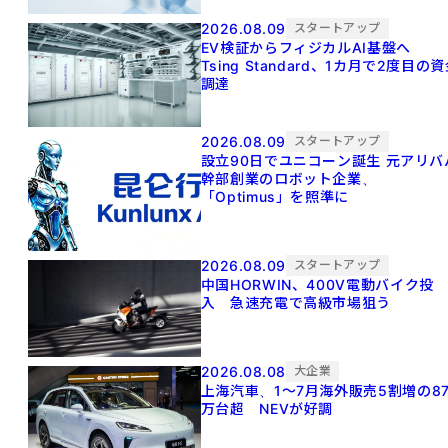
2026.08.09
スタートアップ
EV検証からフィジカルAI基盤へ
Tsing Standard、1カ月で2度目の
調達
2026.08.09
スタートアップ
設立90日でユニコーン誕生 元アリババ
幹部創業のロボット企業、
「Optimus」を照準に
2026.08.09
スタートアップ
中国HORWIN、400V電動バイク投
入 急速充電で高級市場狙う
2026.08.08
大企業
上海汽車、1～7月海外販売5割増の8
万台超 NEVが好調