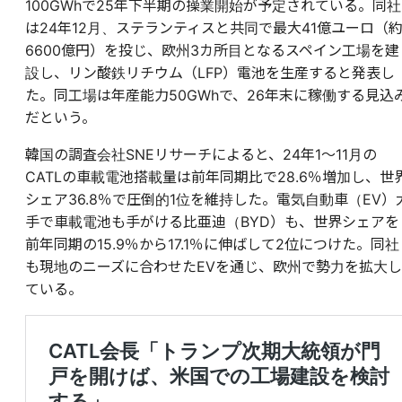
100GWhで25年下半期の操業開始が予定されている。同社
は24年12月、ステランティスと共同で最大41億ユーロ（
6600億円）を投じ、欧州3カ所目となるスペイン工場を建
設し、リン酸鉄リチウム（LFP）電池を生産すると発表し
た。同工場は年産能力50GWhで、26年末に稼働する見込
だという。
韓国の調査会社SNEリサーチによると、24年1～11月の
CATLの車載電池搭載量は前年同期比で28.6％増加し、世
シェア36.8％で圧倒的1位を維持した。電気自動車（EV）
手で車載電池も手がける比亜迪（BYD）も、世界シェアを
前年同期の15.9％から17.1％に伸ばして2位につけた。同社
も現地のニーズに合わせたEVを通じ、欧州で勢力を拡大し
ている。