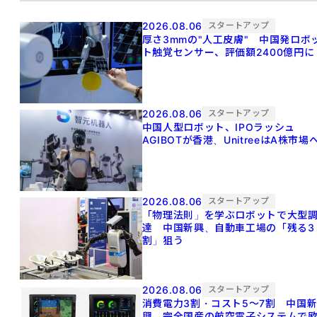
2026.08.06
スタートアップ
厚さ3mmの"人工皮膚" 中国発ロボ
ト触覚センサー、評価額2400億円に
2026.08.06
スタートアップ
中国人型ロボット、IPOラッシュ
AGIBOTが香港、UnitreeはA株市場
2026.08.06
スタートアップ
「物理法則」を学ぶロボットで大型
達 中国新興、自動車工場の「残る3
割」狙う
2026.08.06
スタートアップ
消費電力3割・コスト5〜7割 中国
興、完全国産の航空電子システムで