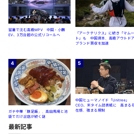
猛暑で沈む高級MPV 中国・小鵬
「アークテリクス」に続き「マム
EV、3万台超の公式リコールへ
ト」も 中国資本、高級アウトド
ブランド買収を加速
4
5
中国ヒューマノイド「Unitree」
CEO、米タイム誌表紙に 高まる
在感、強まる規制
ガチ中華「豚足飯」、高田馬場と池
袋でだけ出店が続く謎
最新記事