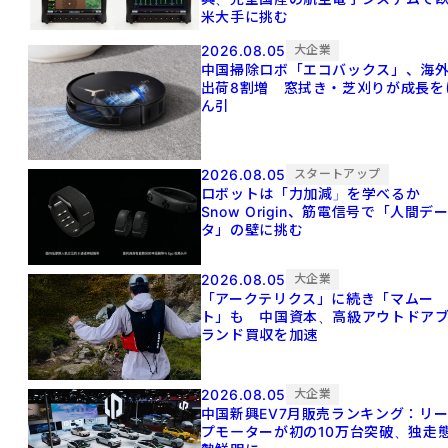
米大手に挑む
2026.08.05
大企業
中国掃除ロボ「エコバックス」、海
出荷8割増 窓拭き・芝刈りが成長を
ん引
2026.08.05
スタートアップ
ロボットは「力加減」を学べるか
Snow Origin、筋電信号で「人間デ
タ」の壁に挑む
2026.08.05
大企業
「アークテリクス」に続き「マムー
ト」も 中国資本、高級アウトドア
ランド買収を加速
2026.08.05
大企業
中国新興EV7月販売ランキング：リ
プモーターが初の10万台突破、独走