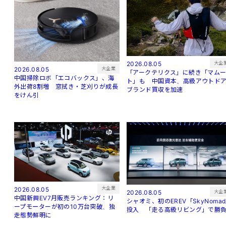
大企
2026.08.05
大企業
2026.08.05
「アークテリクス」に続き「マム
中国掃除ロボ「エコバックス」、海
ト」も 中国資本、高級アウトド
外出荷8割増 窓拭き・芝刈りが成長
ブランド買収を加速
をけん引
大企業
2026.08.05
大企
2026.08.05
中国新興EV7月販売ランキング：リ
シャオミ、初のEREV「SkyNoma
ープモーターが初の10万台突破、独
投入 「走る高級リビング」で勝
走態勢鮮明に