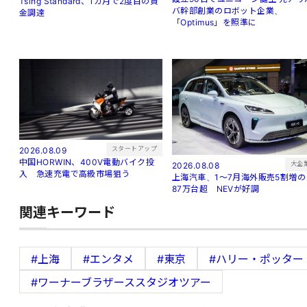
Tsing Standard、1カ月で2度目の資
バ幹部創業のロボット企業、
金調達
「Optimus」を照準に
スタートアップ
2026.08.09
中国HORWIN、400V電動バイク投
大企
2026.08.08
入 急速充電で高級市場狙う
上海汽車、1～7月海外販売5割増の
87万台超 NEVが好調
関連キーワード
#上海
#エンタメ
#東京
#ハリー・ポッター
#ワーナーブラザーススタジオツアー