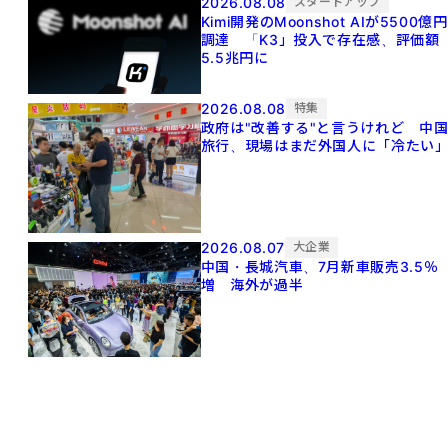
2026.08.08
スタートアップ
Kimi開発のMoonshot AIが5500億円
調達 「K3」投入で存在感、評価額
5.5兆円に
2026.08.08
特集
政府は"改善する"と言うけれど 中
旅行、現場はまだ外国人に「冷たい
2026.08.07
大企業
中国・長城汽車、7月新車販売3.5％
増 海外が過半