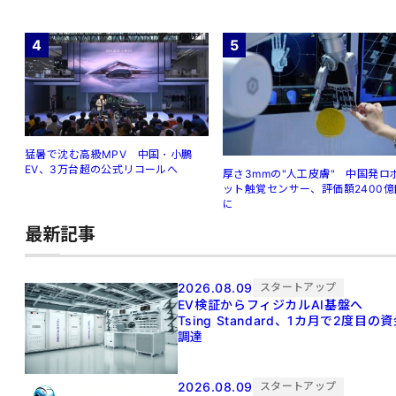
4
5
猛暑で沈む高級MPV 中国・小鵬
EV、3万台超の公式リコールへ
厚さ3mmの"人工皮膚" 中国発ロ
ット触覚センサー、評価額2400億
に
最新記事
2026.08.09
スタートアップ
EV検証からフィジカルAI基盤へ
Tsing Standard、1カ月で2度目の
調達
2026.08.09
スタートアップ