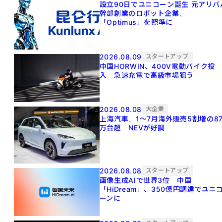
設立90日でユニコーン誕生 元アリババ
幹部創業のロボット企業、
「Optimus」を照準に
2026.08.09
スタートアップ
中国HORWIN、400V電動バイク投
入 急速充電で高級市場狙う
2026.08.08
大企業
上海汽車、1～7月海外販売5割増の8
万台超 NEVが好調
2026.08.08
スタートアップ
画像生成AIで世界3位 中国
「HiDream」、350億円調達でユニ
ーンに