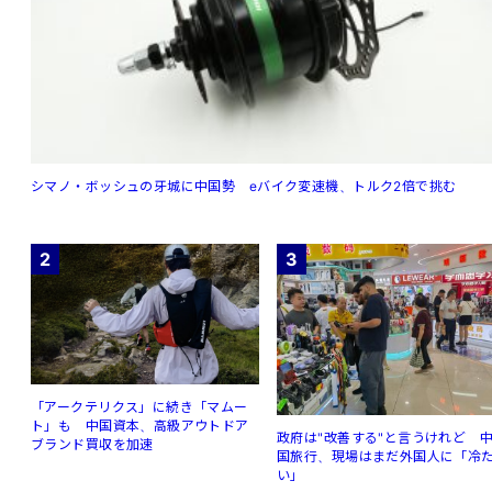
シマノ・ボッシュの牙城に中国勢 eバイク変速機、トルク2倍で挑む
2
3
「アークテリクス」に続き「マムー
ト」も 中国資本、高級アウトドア
政府は"改善する"と言うけれど 
ブランド買収を加速
国旅行、現場はまだ外国人に「冷
い」