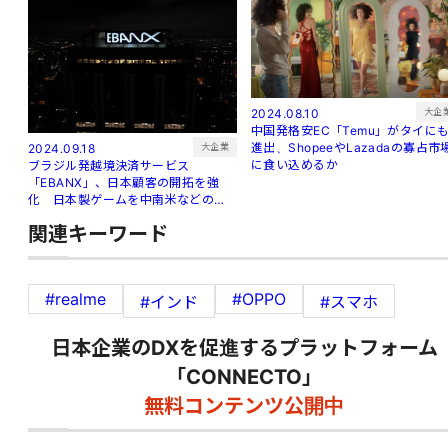
大企
2024.08.10
中国発格安EC「Temu」がタイに
進出、ShopeeやLazadaの寡占市
大企業
2024.09.18
に食い込めるか
ブラジル発越境決済サービス
「EBANX」、日本顧客の開拓を強
化 日本製ゲームを中南米などの新
興市場へ
関連キーワード
#realme
#OPPO
#インド
#スマホ
日本企業のDXを促進するプラットフォーム
「CONNECTO」
無料コンテンツ公開中