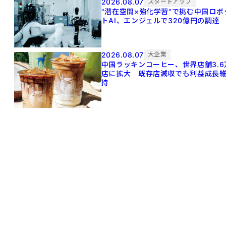
2026.08.07
スタートアップ
"潜在空間×強化学習"で挑む中国ロボ
トAI、エンジェルで320億円の調達
2026.08.07
大企業
中国ラッキンコーヒー、世界店舗3.6
店に拡大 既存店減収でも利益成長
持