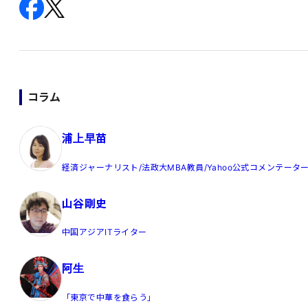
コラム
浦上早苗
経済ジャーナリスト/法政大MBA教員/Yahoo公式コメンテータ
山谷剛史
中国アジアITライター
阿生
「東京で中華を食らう」