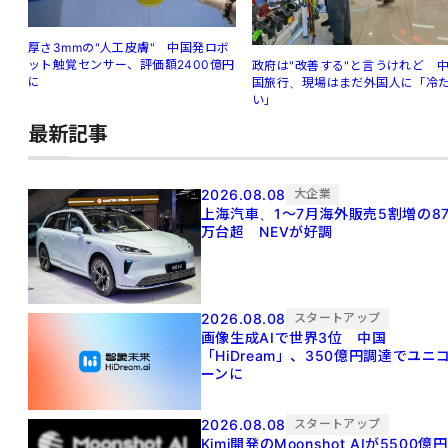
厚さ3mmの"人工皮膚" 中国発ロボ
ット触覚センサー、評価額2400億円
政府は"改善する"と言うけれど 
に
国旅行、現場はまだ外国人に「冷
い」
最新記事
2026.08.08
大企業
上海汽車、1～7月海外販売5割増の8
万台超 NEVが好調
2026.08.08
スタートアップ
画像生成AIで世界3位 中国
「HiDream」、350億円調達でユニ
ーンに
2026.08.08
スタートアップ
Kimi開発のMoonshot AIが5500億円