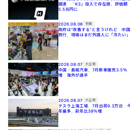
調達 「K3」投入で存在感、評価額
5.5兆円に
2026.08.08
特集
政府は"改善する"と言うけれど 中
旅行、現場はまだ外国人に「冷たい
2026.08.07
大企業
中国・長城汽車、7月新車販売3.5％
増 海外が過半
2026.08.07
大企業
テスラ上海工場、7月出荷9.3万台 
年最多、前年比38％増