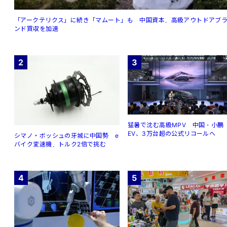
「アークテリクス」に続き「マムート」も 中国資本、高級アウトドアブ
ンド買収を加速
2
3
猛暑で沈む高級MPV 中国・小鵬
EV、3万台超の公式リコールへ
シマノ・ボッシュの牙城に中国勢 e
バイク変速機、トルク2倍で挑む
4
5