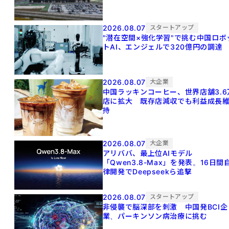
2026.08.07
スタートアップ
"潜在空間×強化学習"で挑む中国ロボ
トAI、エンジェルで320億円の調達
2026.08.07
大企業
中国ラッキンコーヒー、世界店舗3.6
店に拡大 既存店減収でも利益成長
持
2026.08.07
大企業
アリババ、最上位AIモデル
「Qwen3.8-Max」を発表。16日間
律開発でDeepseekら追撃
2026.08.07
スタートアップ
非侵襲で脳深部を刺激 中国発BCI企
業、パーキンソン病治療に挑む