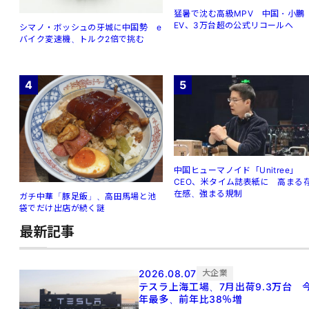
猛暑で沈む高級MPV 中国・小鵬
EV、3万台超の公式リコールへ
シマノ・ボッシュの牙城に中国勢 e
バイク変速機、トルク2倍で挑む
4
5
中国ヒューマノイド「Unitree」
CEO、米タイム誌表紙に 高まる
在感、強まる規制
ガチ中華「豚足飯」、高田馬場と池
袋でだけ出店が続く謎
最新記事
2026.08.07
大企業
テスラ上海工場、7月出荷9.3万台 
年最多、前年比38％増