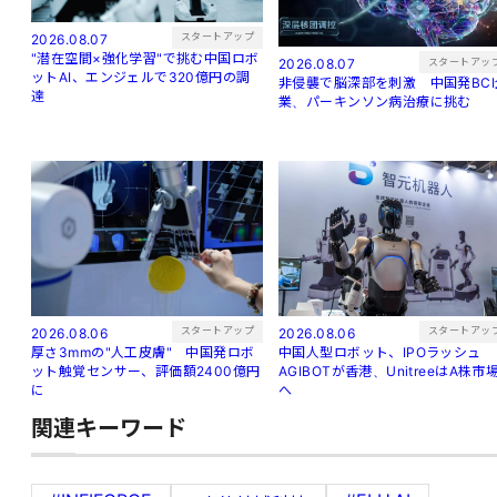
スタートアップ
2026.08.07
"潜在空間×強化学習"で挑む中国ロボ
スタートアッ
2026.08.07
ットAI、エンジェルで320億円の調
非侵襲で脳深部を刺激 中国発BCI
達
業、パーキンソン病治療に挑む
スタートアップ
スタートアッ
2026.08.06
2026.08.06
厚さ3mmの"人工皮膚" 中国発ロボ
中国人型ロボット、IPOラッシュ
ット触覚センサー、評価額2400億円
AGIBOTが香港、UnitreeはA株市
に
へ
関連キーワード