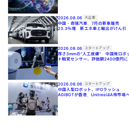
2026.08.06
大企業
中国・奇瑞汽車、7月の新車販売
23.3％増 新エネ車と輸出がけん引
2026.08.06
スタートアップ
厚さ3mmの"人工皮膚" 中国発ロボ
ト触覚センサー、評価額2400億円に
2026.08.06
スタートアップ
中国人型ロボット、IPOラッシュ
AGIBOTが香港、UnitreeはA株市場