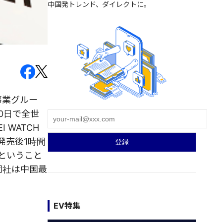
中国発トレンド、ダイレクトに。
事業グルー
60日で全世
WATCH
、発売後1時間
だということ
同社は中国最
EV特集