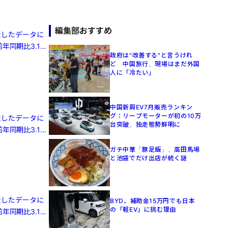
編集部おすすめ
発表したデータに
年同期比3.1%
政府は"改善する"と言うけれ
ど 中国旅行、現場はまだ外国
人に「冷たい」
中国新興EV7月販売ランキン
グ：リープモーターが初の10万
発表したデータに
台突破、独走態勢鮮明に
年同期比3.1%
ガチ中華「豚足飯」、高田馬場
と池袋でだけ出店が続く謎
発表したデータに
BYD、補助金15万円でも日本
の「軽EV」に挑む理由
年同期比3.1%