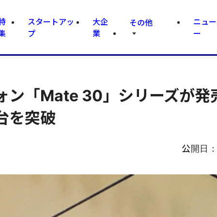
特
スタートアッ
大企
ニュー
その他
集
プ
業
ー
ン「Mate 30」シリーズが発
台を突破
公開日