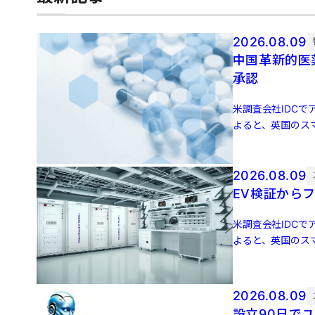
2026.08.09
中国革新的医
承認
米調査会社IDCでア
よると、英国のスマ
増 […]
2026.08.09
EV検証からフ
米調査会社IDCでア
よると、英国のスマ
増 […]
2026.08.09
設立90日でユニコーン誕生 元