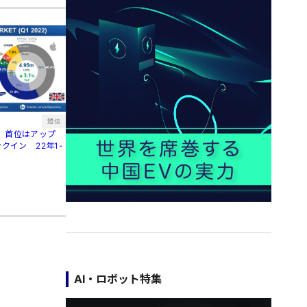
短信
、首位はアップ
クイン 22年1-
AI・ロボット特集