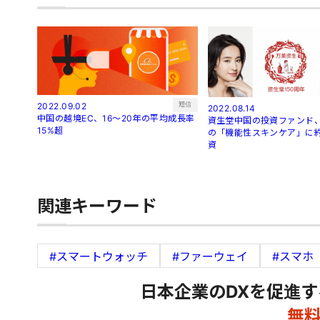
短信
2022.09.02
2022.08.14
中国の越境EC、16～20年の平均成長率
資生堂中国の投資ファンド、
15%超
の「機能性スキンケア」に約
資
関連キーワード
#スマートウォッチ
#ファーウェイ
#スマホ
日本企業のDXを促進す
無