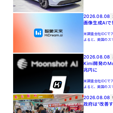
2026.08.08
画像生成AIで
米調査会社IDCでア
よると、英国のスマ
増 […]
2026.08.08
Kimi開発のM
兆円に
米調査会社IDCでア
よると、英国のスマ
増 […]
2026.08.08
政府は"改善