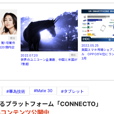
短信
第1号案件
2022.05.25
20億円出
英国スマホ市場シェア
ル OPPOが4位にラン
短信
2022.07.20
3月
世界のユニコーン企業数、中国と米国が
7割超
#Mate 30
#華為技術
#タブレット
るプラットフォーム「CONNECTO」
料コンテンツ公開中