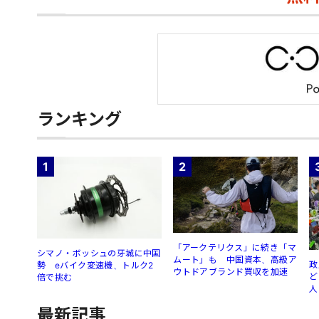
ランキング
1
2
「アークテリクス」に続き「マ
シマノ・ボッシュの牙城に中国
ムート」も 中国資本、高級ア
政
勢 eバイク変速機、トルク2
ウトドアブランド買収を加速
ど
倍で挑む
人
最新記事