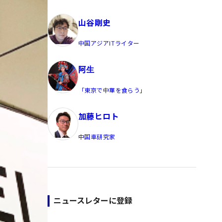
員/Yahoo公式コメンテーター
山谷剛史
中国アジアITライター
阿生
「東京で中華を食らう」
加藤ヒロト
中国車研究家
ニュースレターに登録