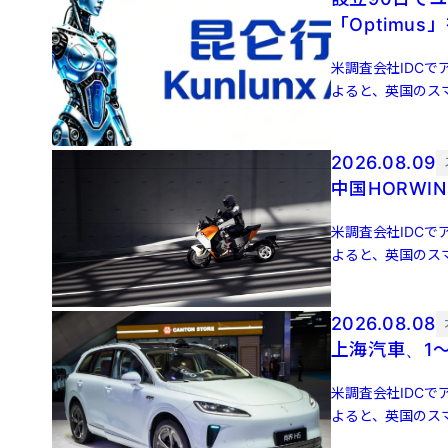
「Optimus
米調査会社IDCでア
よると、英国のスマ
増 […]
2026.08.09
中国HORW
米調査会社IDCでア
よると、英国のスマ
増 […]
2026.08.08
上海汽車、1～
米調査会社IDCでア
よると、英国のスマ
増 […]