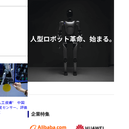
人工皮膚" 中国
覚センサー、評価
に
企業特集