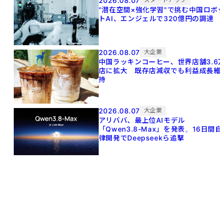
2026.08.07
"潜在空間×強化学習"で挑む中国ロボ
トAI、エンジェルで320億円の調達
2026.08.07
大企業
中国ラッキンコーヒー、世界店舗3.6
店に拡大 既存店減収でも利益成長
持
2026.08.07
大企業
アリババ、最上位AIモデル
「Qwen3.8-Max」を発表。16日間
律開発でDeepseekら追撃