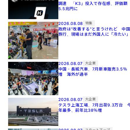
調達 「K3」投入で存在感、評価額
5.5兆円に
2026.08.08
特集
政府は"改善する"と言うけれど 中
旅行、現場はまだ外国人に「冷たい
2026.08.07
大企業
中国・長城汽車、7月新車販売3.5％
増 海外が過半
2026.08.07
大企業
テスラ上海工場、7月出荷9.3万台 
年最多、前年比38％増
スタートアップ