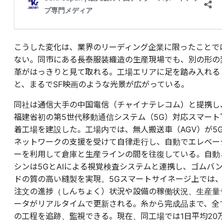
こうした変化は、業界のリーディング企業に限ったことで
ない。同市にある長泰服装織造の生産現場でも、別の形の
革がはっきりと見て取れる。工場エリアに足を踏み入れる
と、まるでSF映画のような光景が広がっている。
同社は通信大手の中国電信（チャイナテレコム）と提携し
福建省初の第5世代移動通信システム（5G）対応スマート
着工場を建設した。工場内では、無人搬送車（AGV）が5
ネットワークの支援を受けて自律走行し、自動でエレベー
ーを利用して倉庫と生産ラインの間を往復している。自動
シンは5GとAIによる視覚検査システムと連携し、ゴムバ
ドの質の高い縫製を実現。5Gスマートサイネージ上では
注文の進捗（しんちょく）状況や設備の稼働状況、生産量
ータがリアルタイムで更新される。糸から完成品まで、全
の工程を追跡、監視できる。現在、同工場では1日平均20