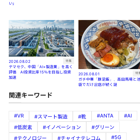
い」
特集
2026.08.02
テマセク、中国「AI×製造業」を高く
評価 AI投資比率15％を目指し投資
特
2026.08.01
加速
ガチ中華「豚足飯」、高田馬場と
袋でだけ出店が続く謎
関連キーワード
#VR
#ANTA
#AI
#スマート製造
#靴
#低炭素
#イノベーション
#グリーン
#5G
#テクノロジー
#チャイナテレコム