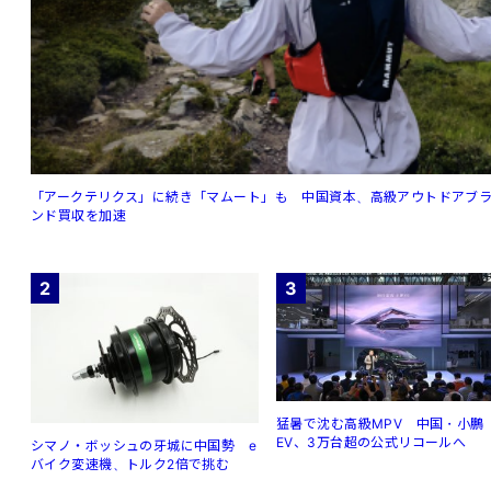
「アークテリクス」に続き「マムート」も 中国資本、高級アウトドアブ
ンド買収を加速
2
3
猛暑で沈む高級MPV 中国・小鵬
EV、3万台超の公式リコールへ
シマノ・ボッシュの牙城に中国勢 e
バイク変速機、トルク2倍で挑む