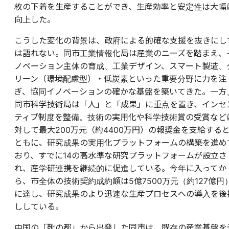
枚の下着を生産することができ、生産効率と安定性は大幅
向上した。
こうした変化の背景は、政府による的確な支援を抜きにし
は語れない。同市工業情報化局は産業のニーズを踏まえ、
ノベーション主体の育成、工業デザイン、スマート製造、
リーン（環境配慮型）・低炭素といった重要分野に力を注
ぎ、協同イノベーションの確かな基盤を築いてきた。一方
同市科学技術局は「人」と「成果」に重点を置き、インセ
ティブ制度を整備。技術の実用化や科学技術賞の受賞など
対して最大200万元（約4400万円）の報奨金を支給する
ともに、研究成果の実用化プラットフォームの構築を進め
おり、すでに14の高水準な研究プラットフォームが設立さ
れ、産学研連携を継続的に促進している。今年に入ってか
ら、市全体の技術契約成約額は5億7500万元（約127億円
に達し、研究成果のより迅速な生産プロセスへの導入を後
ししている。
中国の「靴の都」から出発した同市は、既存の産業基盤を