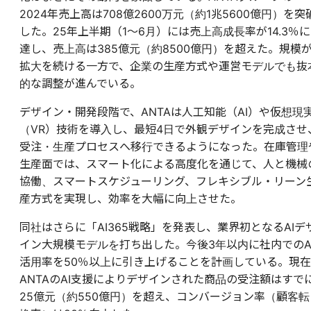
2024年売上高は708億2600万元（約1兆5600億円）を突
した。25年上半期（1～6月）には売上高成長率が14.3％に
達し、売上高は385億元（約8500億円）を超えた。規模
拡大を続ける一方で、企業の生産方式や運営モデルでも抜
的な調整が進んでいる。
デザイン・開発段階で、ANTAは人工知能（AI）や仮想現
（VR）技術を導入し、最短4日で外観デザインを完成させ
受注・生産プロセスへ移行できるようになった。在庫管理
生産面では、スマート化による高度化を通じて、人と機械
協働、スマートスケジューリング、フレキシブル・リーン
産方式を実現し、効率を大幅に向上させた。
同社はさらに「AI365戦略」を発表し、業界初となるAIデ
イン大規模モデルを打ち出した。今後3年以内に社内でのA
活用率を50％以上に引き上げることを計画している。現在
ANTAのAI支援によりデザインされた商品の受注額はすで
25億元（約550億円）を超え、コンバージョン率（顧客転