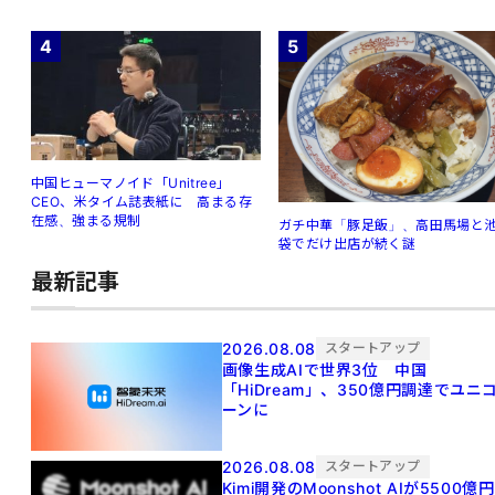
4
5
中国ヒューマノイド「Unitree」
CEO、米タイム誌表紙に 高まる存
在感、強まる規制
ガチ中華「豚足飯」、高田馬場と
袋でだけ出店が続く謎
最新記事
2026.08.08
スタートアップ
画像生成AIで世界3位 中国
「HiDream」、350億円調達でユニ
ーンに
2026.08.08
スタートアップ
Kimi開発のMoonshot AIが5500億円