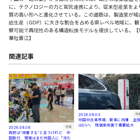
に、テクノロジーの力と官民連携により、従来型産業をよ
質の高い形へと進化させている。この道筋は、製造業が域
総生産（GDP）に大きな割合を占める県レベル地域に、観
察可能で再現性のある構造転換モデルを提供している。【
華社晋江】
関連記事
特
2026.08.03
中国中古車市場、新車に肉薄 主
はEVへ 残価率改善で需要拡大
特集
2026.08.08
政府は"改善する"と言うけれど 中
国旅行、現場はまだ外国人に「冷た