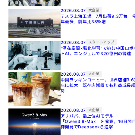
2026.08.07
大企業
テスラ上海工場、7月出荷9.3万台 
年最多、前年比38％増
2026.08.07
スタートアップ
"潜在空間×強化学習"で挑む中国ロボ
トAI、エンジェルで320億円の調達
2026.08.07
大企業
中国ラッキンコーヒー、世界店舗3.6
店に拡大 既存店減収でも利益成長
持
2026.08.07
大企業
アリババ、最上位AIモデル
「Qwen3.8-Max」を発表。16日間
律開発でDeepseekら追撃