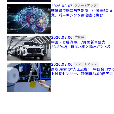
2026.08.07
スタートアップ
非侵襲で脳深部を刺激 中国発BCI企
業、パーキンソン病治療に挑む
2026.08.06
大企業
中国・奇瑞汽車、7月の新車販売
23.3％増 新エネ車と輸出がけん引
2026.08.06
スタートアップ
厚さ3mmの"人工皮膚" 中国発ロボ
ト触覚センサー、評価額2400億円に