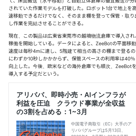
て、床面搬送（水平移動）と自動立体倉庫の垂直搬送が分
されていた作業モデルを打破した。ロボット1台で地上を
速移動できるだけでなく、そのまま棚を登って保管・取り
し作業を完結させることができる。
現在、この製品は広東省東莞市の越境物流倉庫で導入され
稼働を開始している。データによると、ZeeBotの平面移
速度は毎秒4mに達し、5階建て相当の高さの棚まで登るの
にわずか10秒しかかからず、保管スペースの利用率は40％
向上した。今後、欧米などの海外倉庫でも順次、ZeeBot
導入する予定だという。