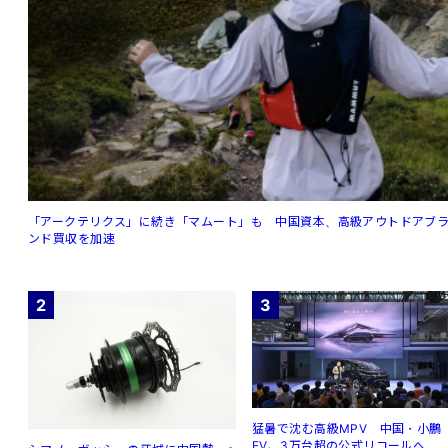
「アークテリクス」に続き「マムート」も 中国資本、高級アウトドアブ
ンド買収を加速
2
3
猛暑で沈む高級MPV 中国・小鵬
EV、3万台超の公式リコールへ