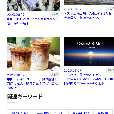
大企
2026.08.07
テスラ上海工場、7月出荷9.3万
大企業
2026.08.07
今年最多、前年比38％増
中国・長城汽車、7月新車販売3.5％
増 海外が過半
大企
2026.08.07
アリババ、最上位AIモデル
大企業
2026.08.07
「Qwen3.8-Max」を発表。16日
中国ラッキンコーヒー、世界店舗3.6
自律開発でDeepseekら追撃
万店に拡大 既存店減収でも利益成
長維持
関連キーワード
#Cainiao
#ZeeBot