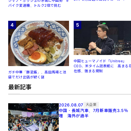
シマノ・ボッシュの牙城に中国勢 e
バイク変速機、トルク2倍で挑む
4
5
中国ヒューマノイド「Unitree」
CEO、米タイム誌表紙に 高まる
在感、強まる規制
ガチ中華「豚足飯」、高田馬場と池
袋でだけ出店が続く謎
最新記事
2026.08.07
大企業
中国・長城汽車、7月新車販売3.5％
増 海外が過半