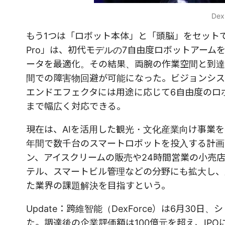
De
もう1つは「ロボット本体」と「頭脳」をセットで提
Pro」は、初代モデルの7自由度ロボットアーム
ータを最適化。その結果、両腕の作業空間と到達
間での障害物回避が可能になった。ビジョンシス
エンドエフェクタには用途に応じて6自由度のロ
まで幅広く対応できる。
現在は、AIを活用した観光・文化産業向け事業
年間で数千台のスマートロボットを投入する計画
ン、アイスクリームの販売や24時間営業の小売
テル、スマートビル管理などの分野にも拡大し、
た業界の課題解決を目指すという。
Update：跨維智能（DexForce）は6月30
た。調達後の企業評価額は100億元を超え、IP