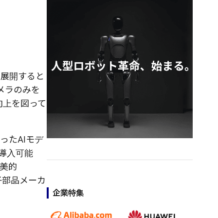
に展開すると
メラのみを
向上を図って
ったAIモデ
導入可能
美的
子部品メーカ
企業特集