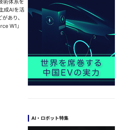
技術体系を
生成AIを活
どがあり、
e W1」
AI・ロボット特集