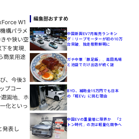
編集部おすすめ
rce W1
と機構パラメ
中国新興EV7月販売ランキン
動きや狭い空
グ：リープモーターが初の10万
台突破、独走態勢鮮明に
以下を実現、
ら商業用途
ガチ中華「豚足飯」、高田馬場
と池袋でだけ出店が続く謎
び、今後3
ップコー
BYD、補助金15万円でも日本
の「軽EV」に挑む理由
や遊園地、ホ
画一化といっ
中国EVの重量増に限界か 「2
トン時代」の次は軽量化競争へ
たと発表し