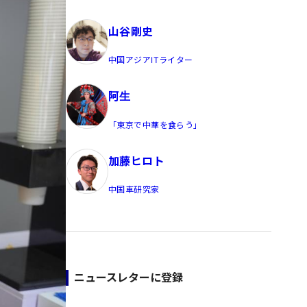
員/Yahoo公式コメンテーター
山谷剛史
中国アジアITライター
阿生
「東京で中華を食らう」
加藤ヒロト
中国車研究家
ニュースレターに登録