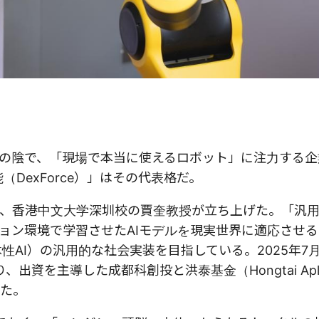
の陰で、「現場で本当に使えるロボット」に注力する企
DexForce）」はその代表格だ。
、香港中文大学深圳校の賈奎教授が立ち上げた。「汎
ョン環境で学習させたAIモデルを現実世界に適応させる
身体性AI）の汎用的な社会実装を目指している。2025年7
資を主導した成都科創投と洪泰基金（Hongtai Apl
た。