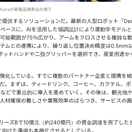
xForceの新製品発表会の様子
供するソリューションだ。最新の人型ロボット「DexFo
をベースに、AIを活用した協調設計により運動学モデル
可能範囲が75％広がり、アームをクロスさせる複雑な
テムとの連携により、繰り返し位置決め精度は0.5mm
ボットハンドや二指グリッパーを選択でき、産業用途か
を強化している。すでに複数のパートナー企業と提携を結
だ。まずは、ティードリンク、コーヒー、カクテル、ポ
店などで重点的に導入を進めていく。その後は、観光地
人材確保の難しさや業務効率のばらつき、サービスの
日、シリーズBで10億元（約240億円）の資金調達を完了し
Oに向けた準備も本格化させるとしている。