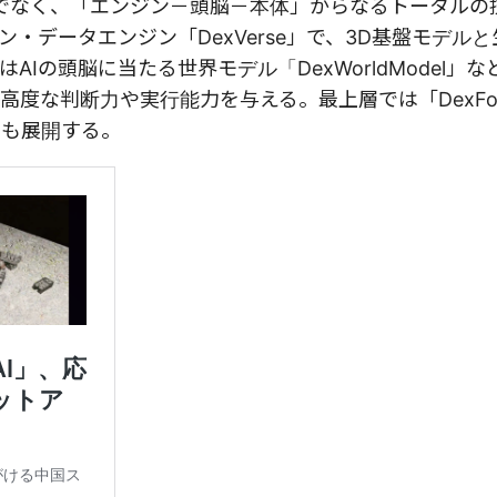
だけでなく、「エンジン－頭脳－本体」からなるトータルの
データエンジン「DexVerse」で、3D基盤モデルと
Iの頭脳に当たる世界モデル「DexWorldModel」な
な判断力や実行能力を与える。最上層では「DexForc
製品も展開する。