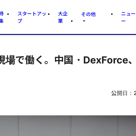
特
スタートアッ
大企
ニュー
その他
集
プ
業
ー
で働く。中国・DexForce、
公開日：