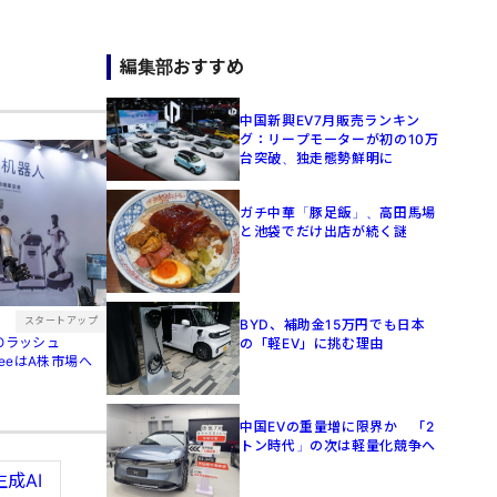
編集部おすすめ
中国新興EV7月販売ランキン
グ：リープモーターが初の10万
台突破、独走態勢鮮明に
ガチ中華「豚足飯」、高田馬場
と池袋でだけ出店が続く謎
スタートアップ
BYD、補助金15万円でも日本
POラッシュ
の「軽EV」に挑む理由
treeはA株市場へ
中国EVの重量増に限界か 「2
トン時代」の次は軽量化競争へ
生成AI