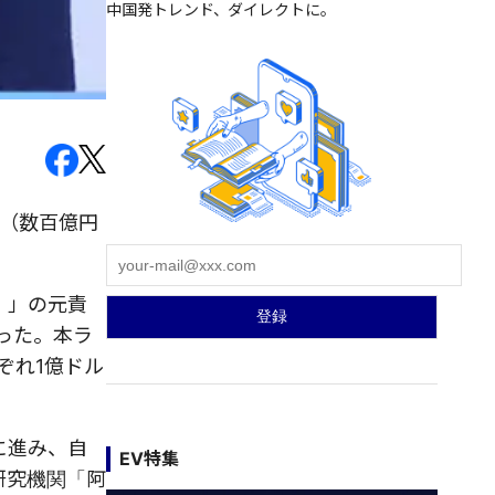
中国発トレンド、ダイレクトに。
ル（数百億円
n）」の元責
った。本ラ
れぞれ1億ドル
に進み、自
EV特集
研究機関「阿