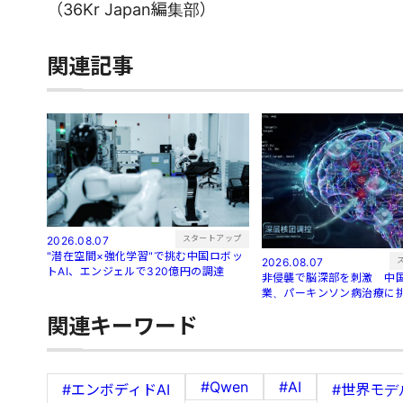
（36Kr Japan編集部）
関連記事
スタートアップ
2026.08.07
"潜在空間×強化学習"で挑む中国ロボッ
2026.08.07
トAI、エンジェルで320億円の調達
非侵襲で脳深部を刺激 中国
業、パーキンソン病治療に
関連キーワード
#Qwen
#AI
#エンボディドAI
#世界モデ