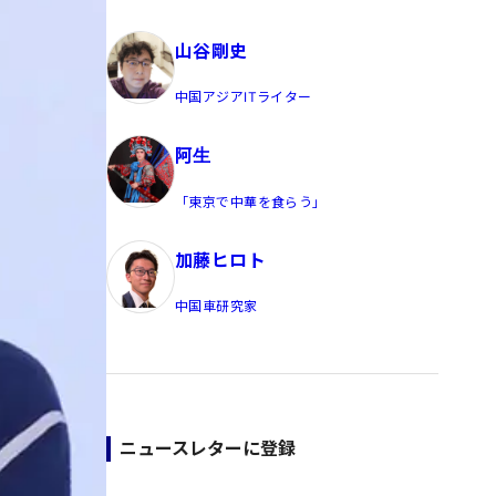
員/Yahoo公式コメンテーター
山谷剛史
中国アジアITライター
阿生
「東京で中華を食らう」
加藤ヒロト
中国車研究家
ニュースレターに登録