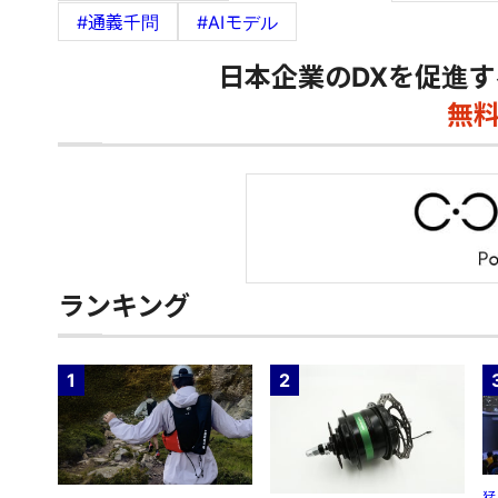
#通義千問
#AIモデル
日本企業のDXを促進す
無
ランキング
1
2
猛