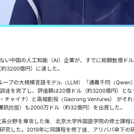
ない中国の人工知能（AI）企業が、すでに総額数億ド
約3200億円）に達した。
ババグループの大規模言語モデル（LLM）「通義千問（Qwe
調達を完了し、評価額は20億ドル（約3200億円）とな
ャイナ）と高榕創投（Gaorong Ventures） がそ
騰訊控股）も2000万ドル（約32億円）を出資した。
で文系分野を専攻した後、北京大学外国語学院の修士課程
研究した。2019年に同課程を修了後、アリババ傘下の