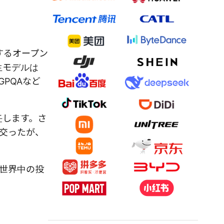
するオープン
生モデルは
GPQAなど
（辞任します。さ
び交ったが、
、世界中の投