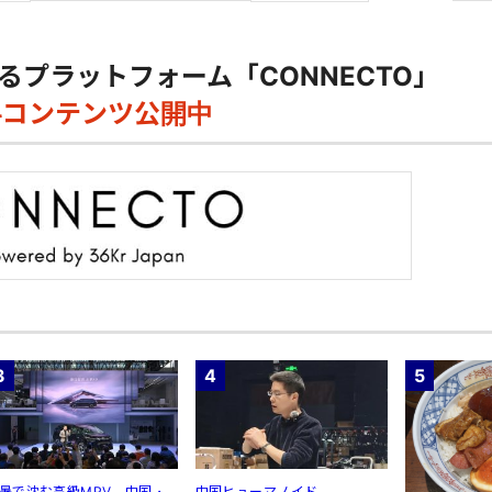
るプラットフォーム「CONNECTO」
料コンテンツ公開中
3
4
5
暑で沈む高級MPV 中国・
中国ヒューマノイド