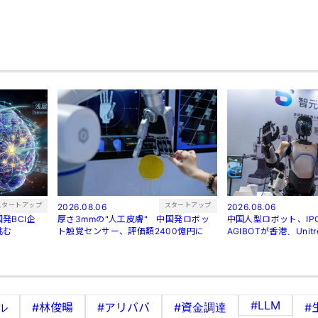
スタートアップ
スタートアップ
2026.08.06
2026.08.06
発BCI企
厚さ3mmの"人工皮膚" 中国発ロボッ
中国人型ロボット、I
挑む
ト触覚センサー、評価額2400億円に
AGIBOTが香港、Uni
#LLM
ル
#林俊暘
#アリババ
#資金調達
#