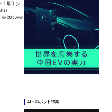
バ史上最年少
M6」
、彼はQwen
AI・ロボット特集