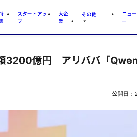
特
スタートアッ
大企
ニュー
その他
集
プ
業
ー
3200億円 アリババ「Qwe
公開日：