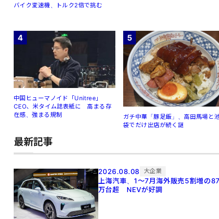
バイク変速機、トルク2倍で挑む
4
5
中国ヒューマノイド「Unitree」
CEO、米タイム誌表紙に 高まる存
在感、強まる規制
ガチ中華「豚足飯」、高田馬場と
袋でだけ出店が続く謎
最新記事
2026.08.08
大企業
上海汽車、1～7月海外販売5割増の8
万台超 NEVが好調