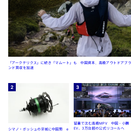
「アークテリクス」に続き「マムート」も 中国資本、高級アウトドアブ
ンド買収を加速
2
3
猛暑で沈む高級MPV 中国・小鵬
EV、3万台超の公式リコールへ
シマノ・ボッシュの牙城に中国勢 e