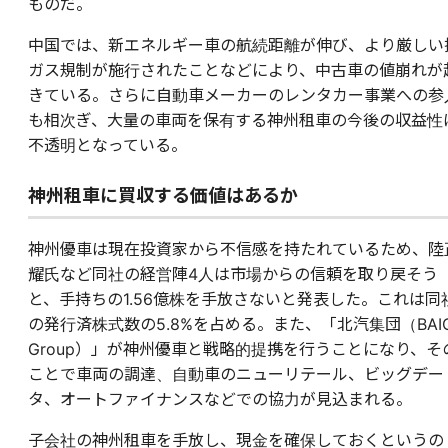
ものだ。
中国では、新エネルギー車の航続距離が伸び、より厳しい
ガス規制が施行されたことなどにより、中古車の値崩れが
きている。さらに自動車メーカーのレンタカー事業への参
も相次ぎ、大量の車両を保有する神州租車の今後の収益性
不透明となっている。
神州租車に買収する価値はあるか
神州優車は現在投資家から不信感を持たれているため、陸
耀氏など同社の経営陣4人は市場からの信頼を取り戻そう
と、手持ちの1.56億株を手放さないと発表した。これは同
の発行済株式数の5.8%を占める。また、「北汽集団（BAI
Group）」が神州優車と戦略的提携を行うことになり、そ
ことで車両の調達、自動車のニューリテール、ビッグデー
タ、オートファイナンスなどでの協力が見込まれる。
子会社の神州租車を手放し、現金を確保しておくというの