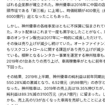
ばれる企業群が確立された。神州優車は2016年に中国の
頭市場である「新三板」に上場し、時価総額が400億元（
6000億円）超となったこともあった。
しかし、神州優車の各種事業はともに不採算に悩まされて
た。ネット配車はこれまで一度も黒字化したことがなく、
車のオンライン販売は2017年に一時的に成長しただけで、
その後は売り上げが減少し続けていた。オートファイナン
もリスクコントロールに関する課題があり売り上げが減少
ている。根幹となるレンタカー事業を運営する神州租車も
2019年の1台あたりの売り上げ、車両稼働率がともに前年
下回った。
その結果、2019年上半期、神州優車の純利益は前年同期
550.28%減の激減となり、6.52億元（約98億円）の赤字
なった。神州租車は、2019年の売上高は19.35%伸びたが
純利益は89.3%減の3100万元（約4.7億円）に留まった。
かも、売上高の1/3が古くなった車両を売却したことによ