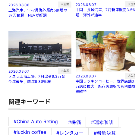
大企
大企業
2026.08.07
2026.08.08
中国・長城汽車、7月新車販売3.5
上海汽車、1～7月海外販売5割増の
増 海外が過半
87万台超 NEVが好調
大企業
2026.08.07
大企
2026.08.07
テスラ上海工場、7月出荷9.3万台
中国ラッキンコーヒー、世界店舗3.
今年最多、前年比38％増
万店に拡大 既存店減収でも利益
長維持
関連キーワード
#China Auto Reting
#株価
#瑞幸咖啡
#luckin coffee
#レンタカー
#粉飾決算