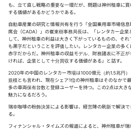
も、立て直し戦略の重要な一環だが、問題は神州租車に買
する価値があるかどうかである。
自動車産業の研究と情報共有を行う「全国乗用車市場信息
席会（CADA）」の崔東樹事務局長は、「レンタカー企業
して、神州租車の利益は大きく下がっているものの、それ
も黒字だということを評価したい。レンタカー企業の多く
赤字だからだ。神州租車の収益モデル、財務諸表に不正が
ければ、企業として十分買収する価値がある」と話す。
2020年の中国のレンタカー市場は1000億元（約1.5兆円）
規模とも言われ、現在シェア1位の神州租車はそのなかで
多の車両保有台数と登録ユーザーを持つ。この2点は大き
魅力になるだろう。
瑞幸咖啡の粉飾決算による影響は、経営陣の刷新で解決で
る。
フィナンシャル・タイムズの報道によると、神州租車が瑞