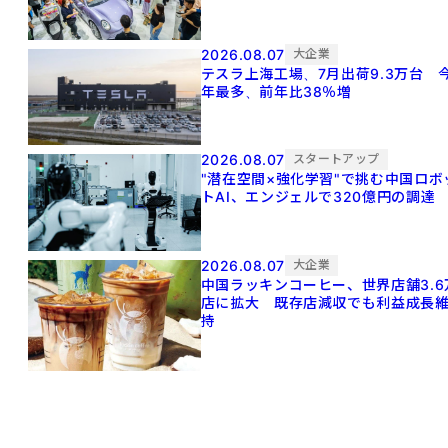
2026.08.07
大企業
テスラ上海工場、7月出荷9.3万台 
年最多、前年比38％増
2026.08.07
スタートアップ
"潜在空間×強化学習"で挑む中国ロボ
トAI、エンジェルで320億円の調達
2026.08.07
大企業
中国ラッキンコーヒー、世界店舗3.6
店に拡大 既存店減収でも利益成長
持