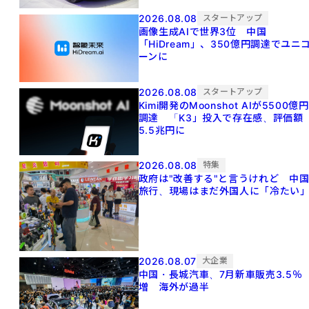
2026.08.08
スタートアップ
画像生成AIで世界3位 中国
「HiDream」、350億円調達でユニ
ーンに
2026.08.08
スタートアップ
Kimi開発のMoonshot AIが5500億円
調達 「K3」投入で存在感、評価額
5.5兆円に
2026.08.08
特集
政府は"改善する"と言うけれど 中
旅行、現場はまだ外国人に「冷たい
2026.08.07
大企業
中国・長城汽車、7月新車販売3.5％
増 海外が過半