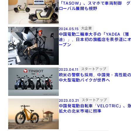
「TASOW」、スマホで車両制御 グ
ローバル展開も視野
大企業
2024.05.15
中国電動二輪車大手の「YADEA（雅
迪）」、日本初の旗艦店を表参道に
ープン
スタートアップ
2023.04.11
欧米の警察も採用、中国発・高性能
中大型電動バイクが世界へ
スタートアップ
2023.03.21
中国発電動自転車「VELOTRIC」、
拡大の北米市場に照準