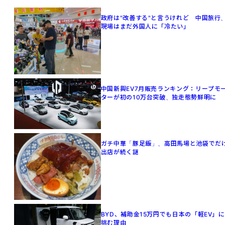
政府は"改善する"と言うけれど 中国旅行
現場はまだ外国人に「冷たい」
中国新興EV7月販売ランキング：リープモ
ターが初の10万台突破、独走態勢鮮明に
ガチ中華「豚足飯」、高田馬場と池袋でだ
出店が続く謎
BYD、補助金15万円でも日本の「軽EV」に
挑む理由