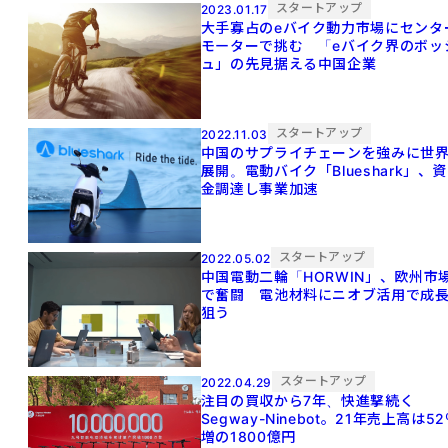
スタートアップ
2023.01.17
大手寡占のeバイク動力市場にセンタ
モーターで挑む 「eバイク界のボッ
ュ」の先見据える中国企業
スタートアップ
2022.11.03
中国のサプライチェーンを強みに世
展開。電動バイク「Blueshark」、資
金調達し事業加速
スタートアップ
2022.05.02
中国電動二輪「HORWIN」、欧州市
で奮闘 電池材料にニオブ活用で成
狙う
スタートアップ
2022.04.29
注目の買収から7年、快進撃続く
Segway-Ninebot。21年売上高は5
増の1800億円