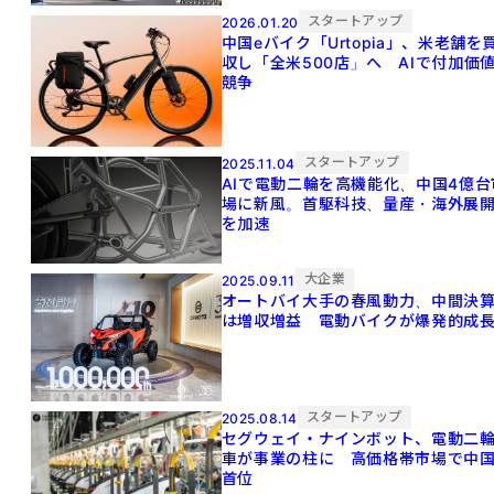
スタートアップ
2026.01.20
中国eバイク「Urtopia」、米老舗を
収し「全米500店」へ AIで付加価
競争
スタートアップ
2025.11.04
AIで電動二輪を高機能化、中国4億台
場に新風。首駆科技、量産・海外展
を加速
大企業
2025.09.11
オートバイ大手の春風動力、中間決
は増収増益 電動バイクが爆発的成
スタートアップ
2025.08.14
セグウェイ・ナインボット、電動二
車が事業の柱に 高価格帯市場で中
首位