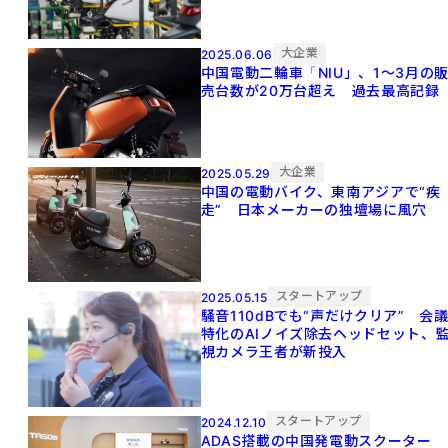
大企業
2025.06.06
中国電動二輪車「NIU」、1～3月の
売台数が20万台超え 過去最高記録
大企業
2025.05.29
中国の電動バイク、東南アジアで“疾
走” 日本メーカーの独壇場に風穴
スタートアップ
2025.05.15
騒音110dBでも“声だけクリア” 会
特化のAIノイズ除去ヘッドセット、
視カメラ王者が新投入
スタートアップ
2024.12.10
ADAS搭載の中国発電動スクーター