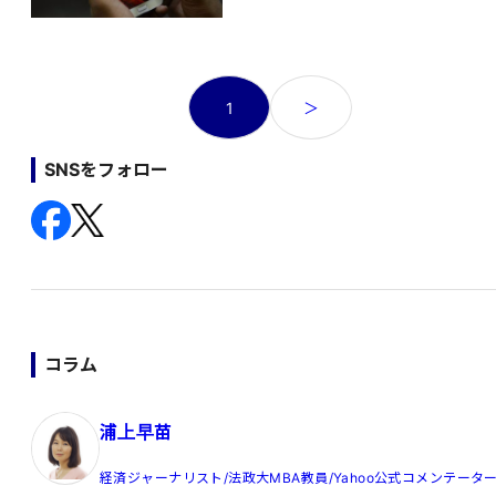
投
1
＞
稿
の
SNSをフォロー
ペ
ー
ジ
送
り
コラム
浦上早苗
経済ジャーナリスト/法政大MBA教員/Yahoo公式コメンテータ