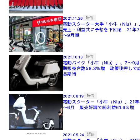
短信
2021.11.26
電動スクーター大手「小牛（Niu）」
売上・利益共に予想を下回る 21年7
～9月期
短信
2021.10.13
電動バイク「小牛（Niu）」、7～9月
期販売台数58.3％増 政策後押しで
長期待
短信
2021.08.19
電動スクーター「小牛（Niu）」21年
～6月 販売好調で純利益61.6%増
短信
2021.05.24