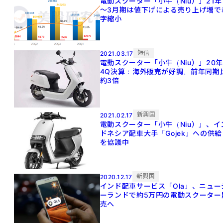
電動スクーター「小牛（Niu）」21年
～3月期は値下げによる売り上げ増で
字縮小
短信
2021.03.17
電動スクーター「小牛（Niu）」20年
4Q決算：海外販売が好調、前年同期
約3倍
新興国
2021.02.17
電動スクーター「小牛（Niu）」、イ
ドネシア配車大手「Gojek」への供給
を協議中
新興国
2020.12.17
インド配車サービス「Ola」、ニュー
ーランドで約5万円の電動スクーター
売へ