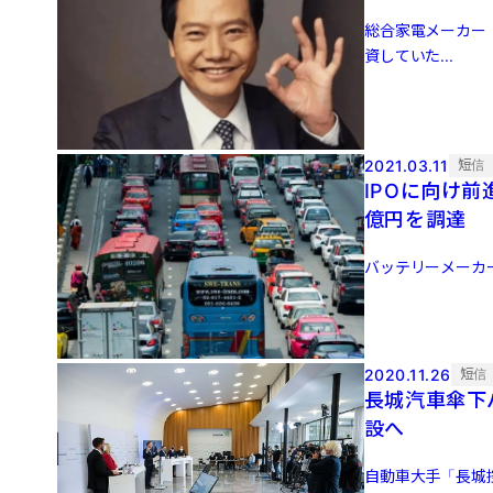
総合家電メーカー「
資していた...
2021.03.11
短信
IPOに向け
億円を調達
バッテリーメーカー「蜂
2020.11.26
短信
長城汽車傘下
設へ
自動車大手「長城控股集