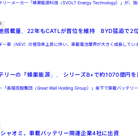
ーメーカー「蜂巣能源科技（SVOLT Energy Technology）」が、独B
業
搭載量、22年もCATLが首位を維持 BYD猛追で2
ギー車（NEV）の普及率上昇に伴い、車載電池業界が大きく成長している
テリーの「蜂巣能源」、 シリーズB+で約1070億円を
城控股集団（Great Wall Holding Group）」傘下で車載バッテリーを
のシャオミ、車載バッテリー関連企業4社に出資