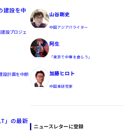
員/Yahoo公式コメンテーター
の建設を中
山谷剛史
中国アジアITライター
場建設プロジェ
阿生
「東京で中華を食らう」
加藤ヒロト
建設計画を中断
中国車研究家
LT」の最新
ニュースレターに登録