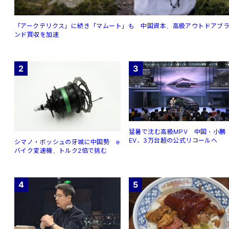
「アークテリクス」に続き「マムート」も 中国資本、高級アウトドアブ
ンド買収を加速
2
3
猛暑で沈む高級MPV 中国・小鵬
EV、3万台超の公式リコールへ
シマノ・ボッシュの牙城に中国勢 e
バイク変速機、トルク2倍で挑む
4
5