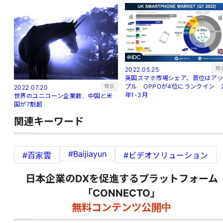
短
2022.05.25
英国スマホ市場シェア、首位はア
プル OPPOが4位にランクイン 
短信
2022.07.20
年1-3月
世界のユニコーン企業数、中国と米
国が7割超
関連キーワード
#Baijiayun
#百家雲
#ビデオソリューション
日本企業のDXを促進するプラットフォーム
「CONNECTO」
無料コンテンツ公開中