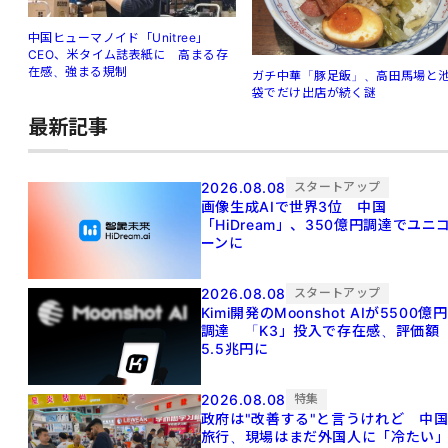
中国ヒューマノイド「Unitree」
CEO、米タイム誌表紙に 高まる存
在感、強まる規制
ガチ中華「豚足飯」、高田馬場と
袋でだけ出店が続く謎
最新記事
2026.08.08
スタートアップ
画像生成AIで世界3位 中国
「HiDream」、350億円調達でユニ
ーンに
2026.08.08
スタートアップ
Kimi開発のMoonshot AIが5500億円
調達 「K3」投入で存在感、評価額
5.5兆円に
2026.08.08
特集
政府は"改善する"と言うけれど 中
旅行、現場はまだ外国人に「冷たい