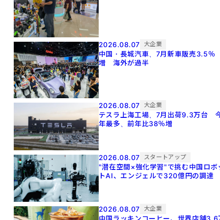
2026.08.07
大企業
中国・長城汽車、7月新車販売3.5％
増 海外が過半
2026.08.07
大企業
テスラ上海工場、7月出荷9.3万台 
年最多、前年比38％増
2026.08.07
スタートアップ
"潜在空間×強化学習"で挑む中国ロボ
トAI、エンジェルで320億円の調達
2026.08.07
大企業
中国ラッキンコーヒー、世界店舗3.6