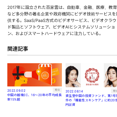
2017年に設立された百家雲は、自動車、金融、医療、教育
など多分野の著名企業や政府機関にビデオ技術サービスを
供する。SaaS/PaaS方式のビデオサービス、ビデオクラウ
ド製品とソフトウェア、ビデオAIとシステムソリューショ
ン、およびスマートハードウェアに注力している。
関連記事
短信
2022.09.02
短
2022.08.14
中国の越境EC、16～20年の平均成長
資生堂中国の投資ファンド、第1号
率15%超
件の「機能性スキンケア」に約20
円出資