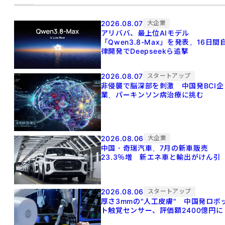
2026.08.07
大企業
アリババ、最上位AIモデル
「Qwen3.8-Max」を発表。16日間
律開発でDeepseekら追撃
2026.08.07
スタートアップ
非侵襲で脳深部を刺激 中国発BCI企
業、パーキンソン病治療に挑む
2026.08.06
大企業
中国・奇瑞汽車、7月の新車販売
23.3％増 新エネ車と輸出がけん引
2026.08.06
スタートアップ
厚さ3mmの"人工皮膚" 中国発ロボ
ト触覚センサー、評価額2400億円に