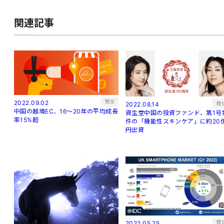
関連記事
短信
2022.09.02
短
2022.08.14
中国の越境EC、16～20年の平均成長
資生堂中国の投資ファンド、第1号
率15%超
件の「機能性スキンケア」に約20
円出資
短
2022.05.25