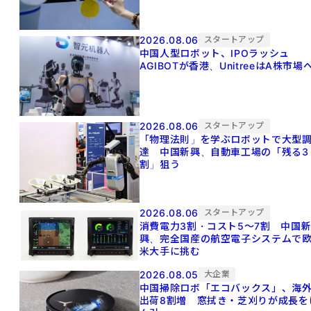
2026.08.06
スタートアップ
中国人型ロボット、IPOラッシュ
AGIBOTが香港、UnitreeはA株市場
2026.08.06
スタートアップ
「物理法則」を学ぶロボットで大型
達 中国新興、自動車工場の「残る3
割」狙う
2026.08.06
スタートアップ
消費電力3割・コスト5〜7割 中国
興、完全国産の航空電子システムで
米大手に挑む
2026.08.05
大企業
中国掃除ロボ「エコバックス」、海
出荷8割増 窓拭き・芝刈りが成長を