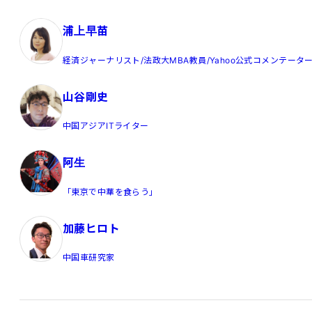
浦上早苗
経済ジャーナリスト/法政大MBA教員/Yahoo公式コメンテータ
山谷剛史
中国アジアITライター
阿生
「東京で中華を食らう」
加藤ヒロト
中国車研究家