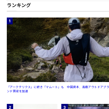
ランキング
1
「アークテリクス」に続き「マムート」も 中国資本、高級アウトドアブ
ンド買収を加速
2
3