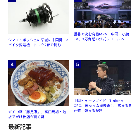
猛暑で沈む高級MPV 中国・小鵬
EV、3万台超の公式リコールへ
シマノ・ボッシュの牙城に中国勢 e
バイク変速機、トルク2倍で挑む
4
5
中国ヒューマノイド「Unitree」
CEO、米タイム誌表紙に 高まる
在感、強まる規制
ガチ中華「豚足飯」、高田馬場と池
袋でだけ出店が続く謎
最新記事