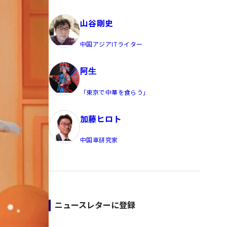
員/Yahoo公式コメンテーター
山谷剛史
中国アジアITライター
阿生
「東京で中華を食らう」
加藤ヒロト
中国車研究家
ニュースレターに登録