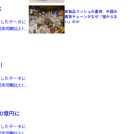
む
新製品ラッシュの裏側、中国の
雑貨チェーンがなぜ「儲からな
発表したデータに
い」のか
年同期比3.1%
引
発表したデータに
年同期比3.1%
0億円に
発表したデータに
年同期比3.1%