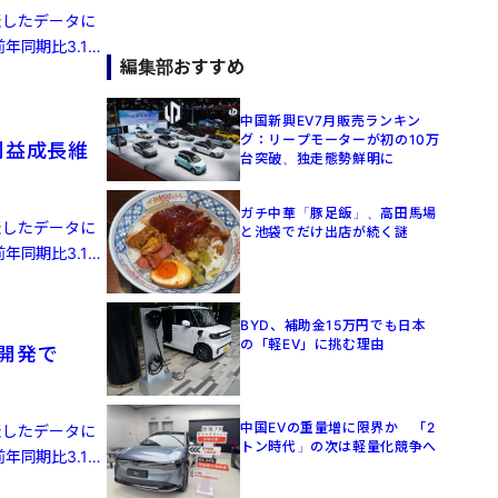
発表したデータに
年同期比3.1%
編集部おすすめ
中国新興EV7月販売ランキン
グ：リープモーターが初の10万
利益成長維
台突破、独走態勢鮮明に
ガチ中華「豚足飯」、高田馬場
発表したデータに
と池袋でだけ出店が続く謎
年同期比3.1%
BYD、補助金15万円でも日本
の「軽EV」に挑む理由
律開発で
中国EVの重量増に限界か 「2
発表したデータに
トン時代」の次は軽量化競争へ
年同期比3.1%