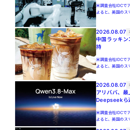
米調査会社IDCでア
よると、英国のスマ
増 […]
2026.08.07
中国ラッキン
持
米調査会社IDCでア
よると、英国のスマ
増 […]
2026.08.07
アリババ、最上
Deepseek
米調査会社IDCでア
よると、英国のスマ
増 […]