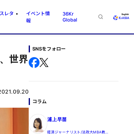
スレタ
イベント情
36Kr
Global
報
SNSをフォロー
達、世界
2021.09.20
コラム
浦上早苗
経済ジャーナリスト/法政大MBA教