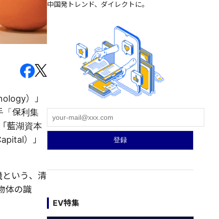
中国発トレンド、ダイレクトに。
logy）」
手「保利集
は「藍湖資本
pital）」
機という、清
物体の識
EV特集