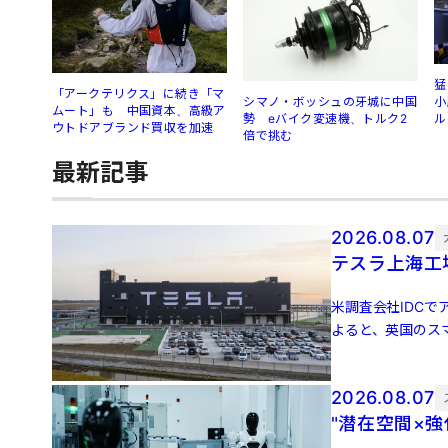
猛
「アークテリクス」に続き「マ
シマノ・ボッシュの牙城に中国
小
ムート」も 中国資本、高級ア
勢 eバイク変速機、トルク2
ル
ウトドアブランド買収を加速
倍で挑む
最新記事
2026.08.07
テスラ上海工
米調査会社IDCでア
よると、英国のスマ
増 […]
2026.08.07
"潜在空間×