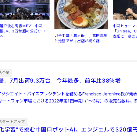
暑で沈む高級MPV 中国・
中国ヒューマ
鵬EV、3万台超の公式リコー
「Unitree
ガチ中華「豚足飯」、高田馬場
へ
表紙に 高ま
と池袋でだけ出店が続く謎
規制
大企業
場、7月出荷9.3万台 今年最多、前年比38％増
ソシエイト・バイスプレジデントを務めるFrancisco Jeronimo氏が
ートフォン市場における2022年第1四半期（1～3月）の販売台数は、前
スタートアップ
強化学習"で挑む中国ロボットAI、エンジェルで320億