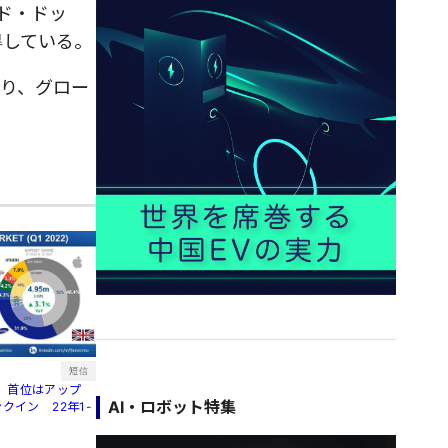
ド・ドッ
得している。
おり、グロー
短信
、首位はアップ
AI・ロボット特集
クイン 22年1-