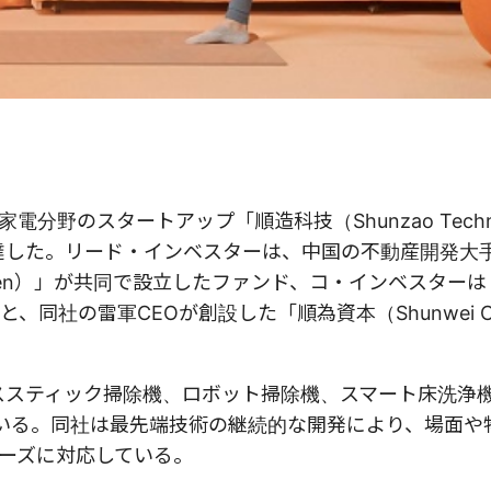
野のスタートアップ「順造科技（Shunzao Techno
調達した。リード・インベスターは、中国の不動産開発大
y Garden）」が共同で設立したファンド、コ・インベスター
ープと、同社の雷軍CEOが創設した「順為資本（Shunwei Ca
レススティック掃除機、ロボット掃除機、スマート床洗浄
いる。同社は最先端技術の継続的な開発により、場面や
ーズに対応している。