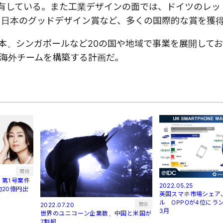
を有している。また工業デザインの面では、ドイツのレッ
賞、日本のグッドデザイン賞など、多くの国際的な賞を獲
本、シンガポールなど20の国や地域で事業を展開して
海外チームを構築する計画だ。
短信
第1号案件
2022.05.25
20億円出
英国スマホ市場シェア
ル OPPOが4位にラン
短信
2022.07.20
3月
世界のユニコーン企業数、中国と米国が
7割超