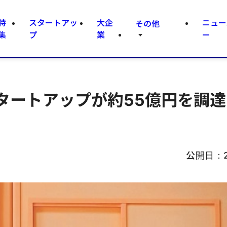
特
スタートアッ
大企
ニュー
その他
集
プ
業
ー
タートアップが約55億円を調
公開日：