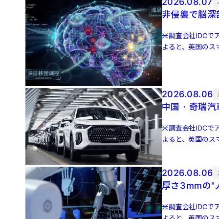
2026.08.07
非侵襲で脳深
米調査会社IDCでア
よると、英国のスマ
増 […]
2026.08.06
中国・奇瑞汽
米調査会社IDCでア
よると、英国のスマ
増 […]
2026.08.06
厚さ3mmの
米調査会社IDCでア
よると、英国のスマ