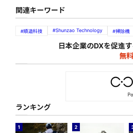
関連キーワード
#Shunzao Technology
#順造科技
#掃除機
日本企業のDXを促進す
無
ランキング
1
2