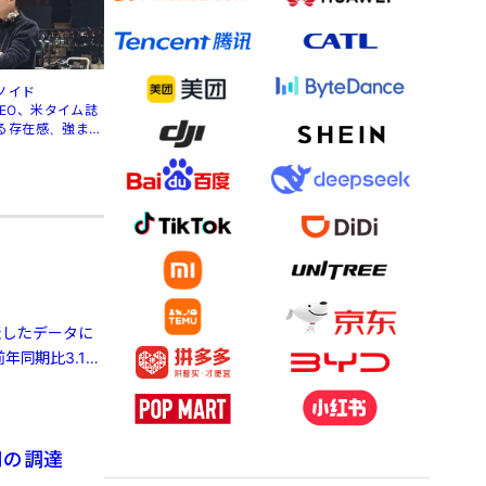
ノイド
」CEO、米タイム誌
る存在感、強まる
発表したデータに
年同期比3.1%
円の調達