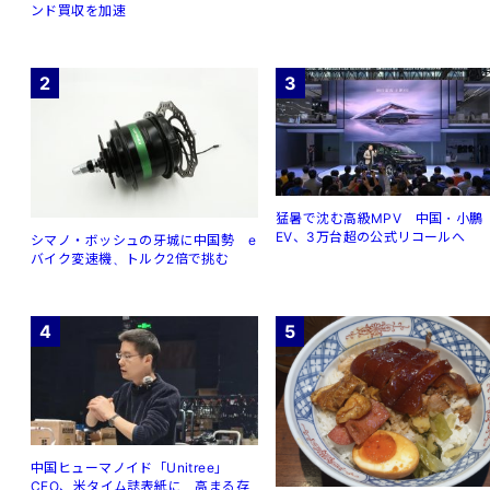
ンド買収を加速
2
3
猛暑で沈む高級MPV 中国・小鵬
EV、3万台超の公式リコールへ
シマノ・ボッシュの牙城に中国勢 e
バイク変速機、トルク2倍で挑む
4
5
中国ヒューマノイド「Unitree」
CEO、米タイム誌表紙に 高まる存