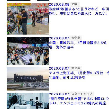
2026.08.08
特集
政府は"改善する"と言うけれど 中
旅行、現場はまだ外国人に「冷たい
2026.08.07
大企業
中国・長城汽車、7月新車販売3.5％
増 海外が過半
2026.08.07
大企業
テスラ上海工場、7月出荷9.3万台 
年最多、前年比38％増
2026.08.07
スタートアップ
"潜在空間×強化学習"で挑む中国ロボ
トAI、エンジェルで320億円の調達