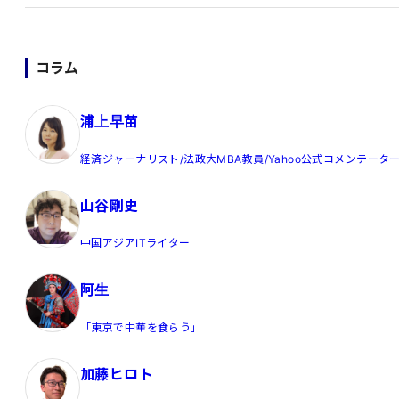
コラム
浦上早苗
経済ジャーナリスト/法政大MBA教員/Yahoo公式コメンテータ
山谷剛史
中国アジアITライター
阿生
「東京で中華を食らう」
加藤ヒロト