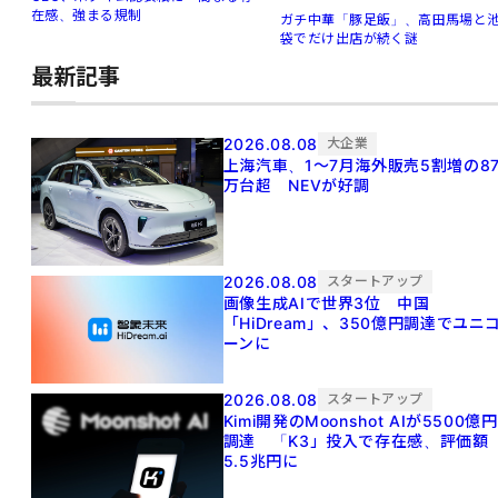
在感、強まる規制
ガチ中華「豚足飯」、高田馬場と
袋でだけ出店が続く謎
最新記事
2026.08.08
大企業
上海汽車、1～7月海外販売5割増の8
万台超 NEVが好調
2026.08.08
スタートアップ
画像生成AIで世界3位 中国
「HiDream」、350億円調達でユニ
ーンに
2026.08.08
スタートアップ
Kimi開発のMoonshot AIが5500億円
調達 「K3」投入で存在感、評価額
5.5兆円に