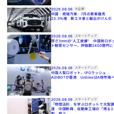
2026.08.06
大企業
中国・奇瑞汽車、7月の新車販売
23.3％増 新エネ車と輸出がけん引
2026.08.06
スタートアップ
厚さ3mmの"人工皮膚" 中国発ロボ
ト触覚センサー、評価額2400億円に
2026.08.06
スタートアップ
中国人型ロボット、IPOラッシュ
AGIBOTが香港、UnitreeはA株市場
2026.08.06
スタートアップ
「物理法則」を学ぶロボットで大型
達 中国新興、自動車工場の「残る3
割」狙う