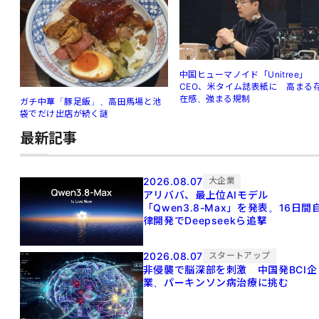
中国ヒューマノイド「Unitree」
CEO、米タイム誌表紙に 高まる
在感、強まる規制
ガチ中華「豚足飯」、高田馬場と池
袋でだけ出店が続く謎
最新記事
2026.08.07
大企業
アリババ、最上位AIモデル
「Qwen3.8-Max」を発表。16日間
律開発でDeepseekら追撃
2026.08.07
スタートアップ
非侵襲で脳深部を刺激 中国発BCI企
業、パーキンソン病治療に挑む