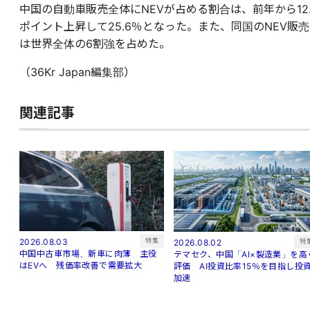
中国の自動車販売全体にNEVが占める割合は、前年から12.
ポイント上昇して25.6％となった。また、同国のNEV販売
は世界全体の6割強を占めた。
（36Kr Japan編集部）
関連記事
特集
2026.08.03
特
2026.08.02
中国中古車市場、新車に肉薄 主役
テマセク、中国「AI×製造業」を高
はEVへ 残価率改善で需要拡大
評価 AI投資比率15％を目指し投
加速