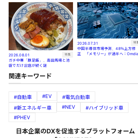
特
2026.07.31
中国半導体市場予測、48％上方修
正 「メモリー」が過半へ：Omdi
特集
2026.08.01
ガチ中華「豚足飯」、高田馬場と池
袋でだけ出店が続く謎
関連キーワード
#EV
#自動車
#電気自動車
#NEV
#新エネルギー車
#ハイブリッド車
#PHEV
日本企業のDXを促進するプラットフォーム