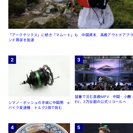
「アークテリクス」に続き「マムート」も 中国資本、高級アウトドアブ
ンド買収を加速
2
3
猛暑で沈む高級MPV 中国・小鵬
EV、3万台超の公式リコールへ
シマノ・ボッシュの牙城に中国勢 e
バイク変速機、トルク2倍で挑む
4
5