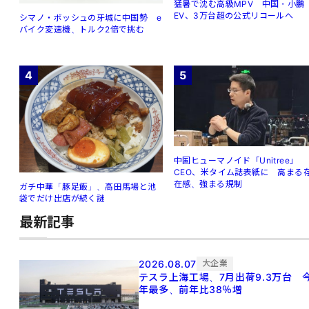
猛暑で沈む高級MPV 中国・小鵬
EV、3万台超の公式リコールへ
シマノ・ボッシュの牙城に中国勢 e
バイク変速機、トルク2倍で挑む
4
5
中国ヒューマノイド「Unitree」
CEO、米タイム誌表紙に 高まる
在感、強まる規制
ガチ中華「豚足飯」、高田馬場と池
袋でだけ出店が続く謎
最新記事
2026.08.07
大企業
テスラ上海工場、7月出荷9.3万台 
年最多、前年比38％増