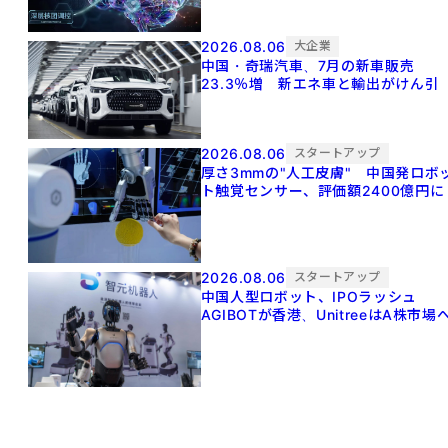
2026.08.06
大企業
中国・奇瑞汽車、7月の新車販売
23.3％増 新エネ車と輸出がけん引
2026.08.06
スタートアップ
厚さ3mmの"人工皮膚" 中国発ロボ
ト触覚センサー、評価額2400億円に
2026.08.06
スタートアップ
中国人型ロボット、IPOラッシュ
AGIBOTが香港、UnitreeはA株市場