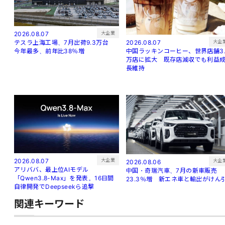
大企業
2026.08.07
大企
2026.08.07
テスラ上海工場、7月出荷9.3万台
中国ラッキンコーヒー、世界店舗3.
今年最多、前年比38％増
万店に拡大 既存店減収でも利益
長維持
大企業
2026.08.07
大企
2026.08.06
アリババ、最上位AIモデル
中国・奇瑞汽車、7月の新車販売
「Qwen3.8-Max」を発表。16日間
23.3％増 新エネ車と輸出がけん
自律開発でDeepseekら追撃
関連キーワード