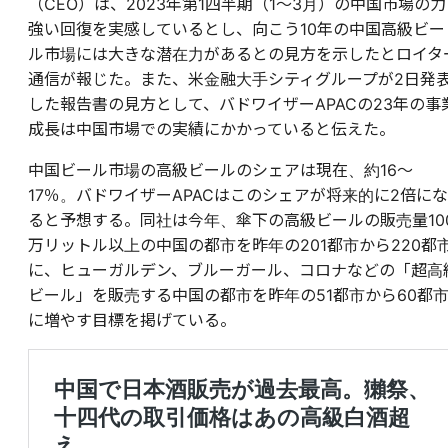
（CEO
）は、2023年第1四半期（1～3月）の中国市場の力
強い回復を実感しているとし、向こう10年の中国高級ビー
ル市場には大きな潜在力があるとの見方を示したとロイタ
通信が報じた。また、米金融大手シティグループが2日発
した報告書の見方として、バドワイザーAPACの23年の事
成長は中国市場での実績にかかっていると伝えた。
中国ビール市場の高級ビールのシェアは現在、約16～
17％。バドワイザーAPACはこのシェアが将来的に2倍にな
ると予想する。同社は今年、傘下の高級ビールの販売量10
万リットル以上の中国の都市を昨年の201都市から220都
に、ヒューガルデン、ブルーガール、コロナなどの「超高
ビール」を販売する中国の都市を昨年の51都市から60都
に増やす目標を掲げている。