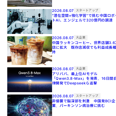
2026.08.07
スタートアップ
"潜在空間×強化学習"で挑む中国ロボ
トAI、エンジェルで320億円の調達
2026.08.07
大企業
中国ラッキンコーヒー、世界店舗3.6
店に拡大 既存店減収でも利益成長
持
2026.08.07
大企業
アリババ、最上位AIモデル
「Qwen3.8-Max」を発表。16日間
律開発でDeepseekら追撃
2026.08.07
スタートアップ
非侵襲で脳深部を刺激 中国発BCI企
業、パーキンソン病治療に挑む