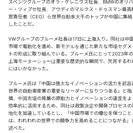
スベンツグループのオラ・ケレニウス社長、BMWのオリ
ー・ツィプセ社長、アウディのマルクス・ドゥスマン最高
営責任者（CEO）ら世界自動車大手のトップが中国に集結
したことだ。
VWグループのブルーメ社長は17日に上海入り。同社は中
市場で電動化を進め、新モデルを通じた新たな市場セグメ
トの形成に取り組んでいる。ブルーメ氏にとって2023年
上海モーターショーは重要な歴史的な瞬間で、欠席するわ
にはいかなかった。
ブルーメ氏は「中国は強大なイノベーションの活力を武器
世界の自動車産業の重要なリーダーになりつつある」と指
摘。中国市場の発展の原動力とイノベーションの速度をよ
効率的に活用するため、同社は政策決定や開発プロセスの
地化を加速しているとし、「中国市場での優位を保つこと
は、われわれの世界での競争力を高めることにつながる」
述べた。