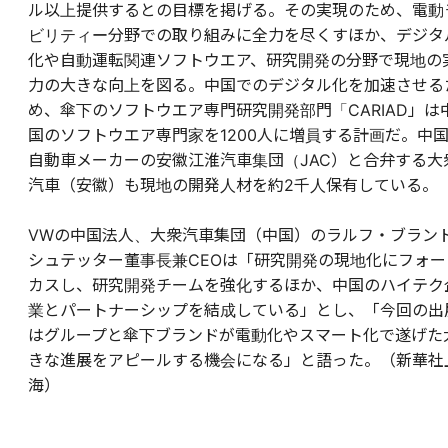
ル以上提供するとの目標を掲げる。その実現のため、電動
ビリティー分野での取り組みに全力を尽くすほか、デジタ
化や自動運転関連ソフトウエア、研究開発の分野で現地の
力の大きな向上を図る。中国でのデジタル化を加速させる
め、傘下のソフトウエア専門研究開発部門「CARIAD」は
国のソフトウエア専門家を1200人に増員する計画だ。中
自動車メーカーの安徽江淮汽車集団（JAC）と合弁する大
汽車（安徽）も現地の開発人材を約2千人保有している。
VWの中国法人、大衆汽車集団（中国）のラルフ・ブラン
シュテッター董事長兼CEOは「研究開発の現地化にフォー
カスし、研究開発チームを強化するほか、中国のハイテク
業とパートナーシップを結成している」とし、「今回の出
はグループと傘下ブランドが電動化やスマート化で遂げた
きな進展をアピールする機会になる」と語った。（新華社
海）