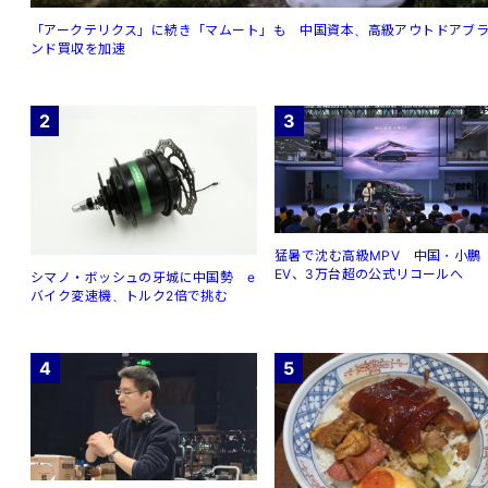
「アークテリクス」に続き「マムート」も 中国資本、高級アウトドアブ
ンド買収を加速
2
3
猛暑で沈む高級MPV 中国・小鵬
EV、3万台超の公式リコールへ
シマノ・ボッシュの牙城に中国勢 e
バイク変速機、トルク2倍で挑む
4
5