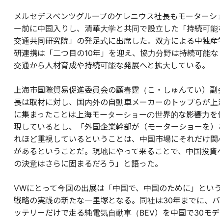
メルセデスベンツグループのケレニウス社長もモーターシ
ー前に中国入りし、清華大学と共同で設立した「持続可能
交通共同研究院」の発足式に出席した。双方による中独産
研連携は「二つ目の10年」を迎え、協力分野は持続可能な
交通から人材育成や持続可能な発展へと拡大している。
上海市国際貿易促進委員会の顧春霆（こ・しゅんてい）副
長は取材に対し、国内外の自動車メーカーのトップらが上
に集まったことは上海モーターショーの世界的な影響力を
現しているとし、「外国企業幹部が（モーターショーを）
れほど重視しているということは、中国市場にそれだけ関
があるということだ。現地にやって来ることで、中国投資
の決意はさらに固まるだろう」と語った。
VWにとって今回の出展は「中国で、中国のために」とい
戦略の実践の新たな一里塚となる。同社は30年までに、バ
ッテリーだけで走る純電気自動車（BEV）を中国で30モデ