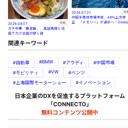
特
2026.07.31
中国半導体市場予測、48％上方修
正 「メモリー」が過半へ：Omdi
特集
2026.08.01
ガチ中華「豚足飯」、高田馬場と池
袋でだけ出店が続く謎
関連キーワード
#BMW
#自動車
#アウディ
#中国市場
#VW
#モビリティ
#ベンツ
#上海国際モーターショー
#イノベーション
日本企業のDXを促進するプラットフォーム
「CONNECTO」
無料コンテンツ公開中