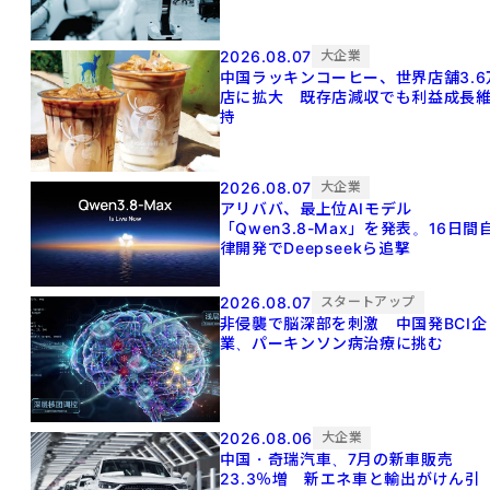
2026.08.07
大企業
中国ラッキンコーヒー、世界店舗3.6
店に拡大 既存店減収でも利益成長
持
2026.08.07
大企業
アリババ、最上位AIモデル
「Qwen3.8-Max」を発表。16日間
律開発でDeepseekら追撃
2026.08.07
スタートアップ
非侵襲で脳深部を刺激 中国発BCI企
業、パーキンソン病治療に挑む
2026.08.06
大企業
中国・奇瑞汽車、7月の新車販売
23.3％増 新エネ車と輸出がけん引