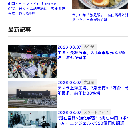
中国ヒューマノイド「Unitree」
CEO、米タイム誌表紙に 高まる存
在感、強まる規制
ガチ中華「豚足飯」、高田馬場と
袋でだけ出店が続く謎
最新記事
2026.08.07
大企業
中国・長城汽車、7月新車販売3.5％
増 海外が過半
2026.08.07
大企業
テスラ上海工場、7月出荷9.3万台 
年最多、前年比38％増
2026.08.07
スタートアップ
"潜在空間×強化学習"で挑む中国ロボ
トAI、エンジェルで320億円の調達