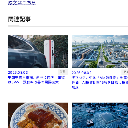
原文はこちら
関連記事
特集
2026.08.03
特
2026.08.02
中国中古車市場、新車に肉薄 主役
テマセク、中国「AI×製造業」を高
はEVへ 残価率改善で需要拡大
評価 AI投資比率15％を目指し投
加速