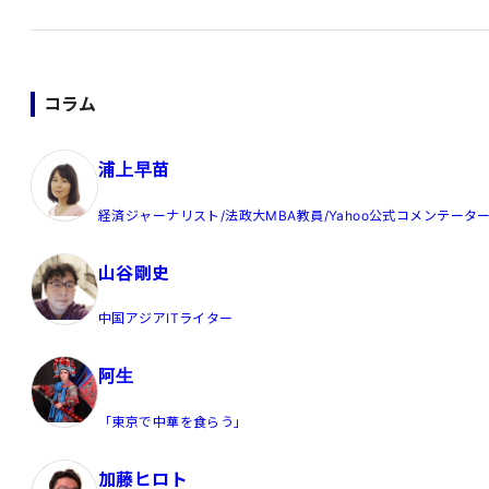
コラム
浦上早苗
経済ジャーナリスト/法政大MBA教員/Yahoo公式コメンテータ
山谷剛史
中国アジアITライター
阿生
「東京で中華を食らう」
加藤ヒロト