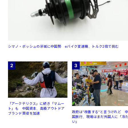
シマノ・ボッシュの牙城に中国勢 eバイク変速機、トルク2倍で挑む
2
3
「アークテリクス」に続き「マムー
ト」も 中国資本、高級アウトドア
政府は"改善する"と言うけれど 
ブランド買収を加速
国旅行、現場はまだ外国人に「冷
い」