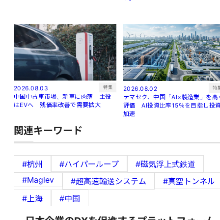
特集
2026.08.03
特
2026.08.02
中国中古車市場、新車に肉薄 主役
テマセク、中国「AI×製造業」を高
はEVへ 残価率改善で需要拡大
評価 AI投資比率15％を目指し投
加速
関連キーワード
#杭州
#ハイパーループ
#磁気浮上式鉄道
#Maglev
#超高速輸送システム
#真空トンネル
#上海
#中国