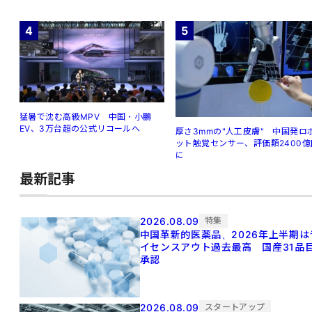
4
5
猛暑で沈む高級MPV 中国・小鵬
EV、3万台超の公式リコールへ
厚さ3mmの"人工皮膚" 中国発ロ
ット触覚センサー、評価額2400億
に
最新記事
2026.08.09
特集
中国革新的医薬品、2026年上半期は
イセンスアウト過去最高 国産31品
承認
2026.08.09
スタートアップ