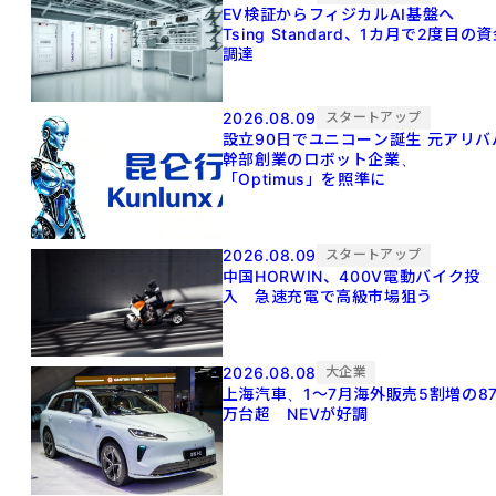
EV検証からフィジカルAI基盤へ
Tsing Standard、1カ月で2度目の
調達
2026.08.09
スタートアップ
設立90日でユニコーン誕生 元アリババ
幹部創業のロボット企業、
「Optimus」を照準に
2026.08.09
スタートアップ
中国HORWIN、400V電動バイク投
入 急速充電で高級市場狙う
2026.08.08
大企業
上海汽車、1～7月海外販売5割増の8
万台超 NEVが好調