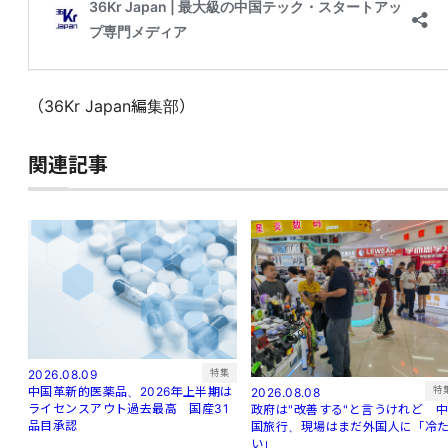
（36Kr Japan編集部）
関連記事
特集
2026.08.09
特
中国革新的医薬品、2026年上半期は
2026.08.08
ライセンスアウト過去最高 国産31
政府は"改善する"と言うけれど 
品目承認
国旅行、現場はまだ外国人に「冷
い」