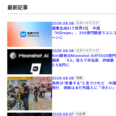
最新記事
2026.08.08
スタートアップ
画像生成AIで世界3位 中国
「HiDream」、350億円調達でユニ
ーンに
2026.08.08
スタートアップ
Kimi開発のMoonshot AIが5500億円
調達 「K3」投入で存在感、評価額
5.5兆円に
2026.08.08
特集
政府は"改善する"と言うけれど 中
旅行、現場はまだ外国人に「冷たい
2026.08.07
大企業