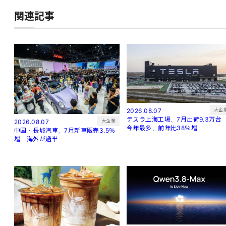
関連記事
大企
2026.08.07
テスラ上海工場、7月出荷9.3万
大企業
2026.08.07
今年最多、前年比38％増
中国・長城汽車、7月新車販売3.5％
増 海外が過半