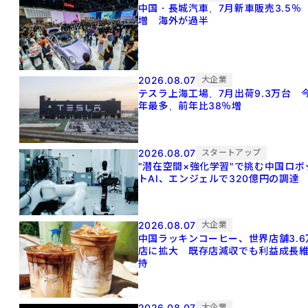
中国・長城汽車、7月新車販売3.5％
増 海外が過半
2026.08.07
大企業
テスラ上海工場、7月出荷9.3万台 
年最多、前年比38％増
2026.08.07
スタートアップ
"潜在空間×強化学習"で挑む中国ロボ
トAI、エンジェルで320億円の調達
2026.08.07
大企業
中国ラッキンコーヒー、世界店舗3.6
店に拡大 既存店減収でも利益成長
持
2026.08.07
大企業