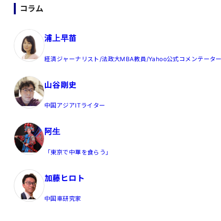
コラム
浦上早苗
経済ジャーナリスト/法政大MBA教員/Yahoo公式コメンテータ
山谷剛史
中国アジアITライター
阿生
「東京で中華を食らう」
加藤ヒロト
中国車研究家