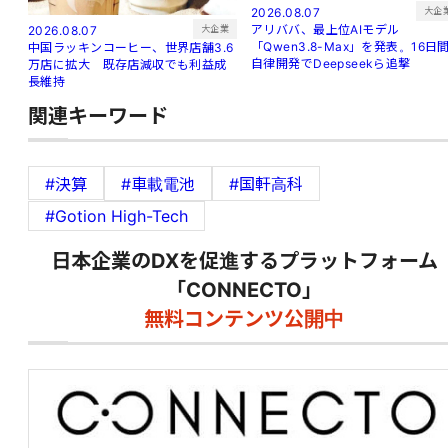
大企
2026.08.07
アリババ、最上位AIモデル
大企業
2026.08.07
「Qwen3.8-Max」を発表。16日
中国ラッキンコーヒー、世界店舗3.6
自律開発でDeepseekら追撃
万店に拡大 既存店減収でも利益成
長維持
関連キーワード
#決算
#車載電池
#国軒高科
#Gotion High-Tech
日本企業のDXを促進するプラットフォーム
「CONNECTO」
無料コンテンツ公開中