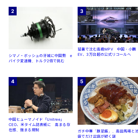
2
3
猛暑で沈む高級MPV 中国・小鵬
EV、3万台超の公式リコールへ
シマノ・ボッシュの牙城に中国勢 e
バイク変速機、トルク2倍で挑む
4
5
中国ヒューマノイド「Unitree」
CEO、米タイム誌表紙に 高まる存
在感、強まる規制
ガチ中華「豚足飯」、高田馬場と
袋でだけ出店が続く謎