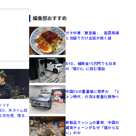
編集部おすすめ
ガチ中華「豚足飯」、高田馬場
と池袋でだけ出店が続く謎
BYD、補助金15万円でも日本
の「軽EV」に挑む理由
中国EVの重量増に限界か 「2
トン時代」の次は軽量化競争へ
ノイド
」CEO、米タイム誌
る存在感、強まる
新製品ラッシュの裏側、中国の
雑貨チェーンがなぜ「儲からな
い」のか