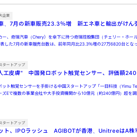
大企業
車、7月の新車販売23.3％増 新エネ車と輸出がけん
カー、奇瑞汽車（Chery）を傘下に持つ奇瑞控股集団（チェリー・ホー
表した7月の新車販売台数は、前年同月比23.3％増の27万6820台とな
…]
スタートアップ
"人工皮膚" 中国発ロボット触覚センサー、評価額240
ボット触覚センサーを手掛ける中国スタートアップ「一目科技（Yimu Tech
ーズEで複数の事業会社や大手投資機関から10億元（約240億円）超を
スタートアップ
ト、IPOラッシュ AGIBOTが香港、UnitreeはA