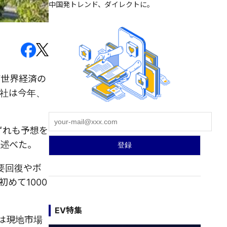
中国発トレンド、ダイレクトに。
が世界経済の
社は今年、
ずれも予想を
と述べた。
需要回復やボ
めて1000
EV特集
は現地市場