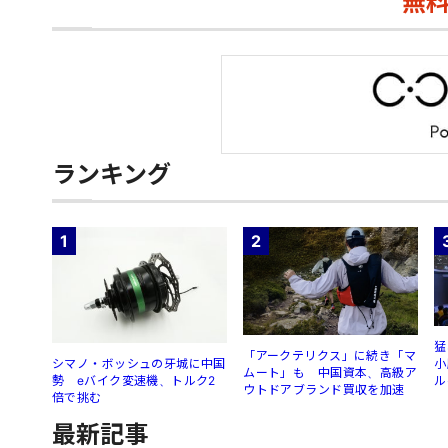
無
ランキング
1
2
猛
「アークテリクス」に続き「マ
シマノ・ボッシュの牙城に中国
小
ムート」も 中国資本、高級ア
勢 eバイク変速機、トルク2
ル
ウトドアブランド買収を加速
倍で挑む
最新記事