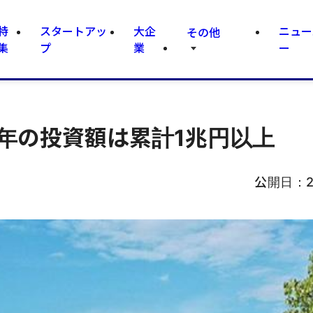
特
スタートアッ
大企
ニュー
その他
集
プ
業
ー
年の投資額は累計1兆円以上
公開日：