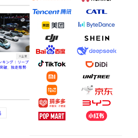
大企業
ランキング：リープ
台突破、独走態勢
品