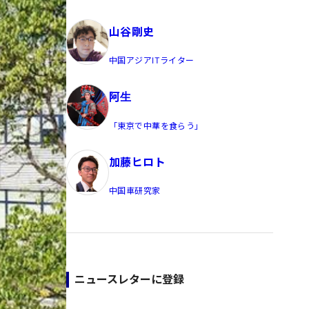
員/Yahoo公式コメンテーター
山谷剛史
中国アジアITライター
阿生
「東京で中華を食らう」
加藤ヒロト
中国車研究家
ニュースレターに登録