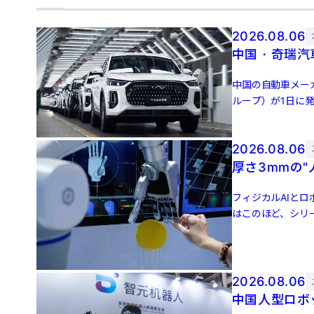
2026.08.06
中国・奇瑞汽
中国の自動車メー
ループ）が1日に発
ネルギー車（NEV [
2026.08.06
厚さ3mmの
フィジカルAIとロ
はこのほど、シリ
後の評価額は […]
2026.08.06
中国人型ロボッ