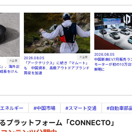
2026.08.05
大企業
2026.08.05
中国新興EV7月販売
大企業
「アークテリクス」に続き「マムート」
モーターが初の10万
ス」、海外出
も 中国資本、高級アウトドアブランド
鮮明に
が成長をけん
買収を加速
新エネルギー
#中国市場
#スマート交通
#自動車部
るプラットフォーム「CONNECTO」