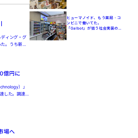
ヒューマノイド、もう薬局・コ
引
ンビニで働いてた。
「Galbot」が狙う社会実装の
現在地【駐在員が見た中国】
ルディング・グ
った。うち新エ
0億円に
nology）」
調達した。調達
株市場へ