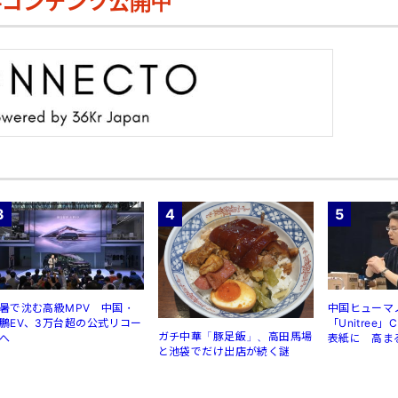
料コンテンツ公開中
3
4
5
暑で沈む高級MPV 中国・
中国ヒューマ
鵬EV、3万台超の公式リコー
「Unitree
ガチ中華「豚足飯」、高田馬場
へ
表紙に 高ま
と池袋でだけ出店が続く謎
規制