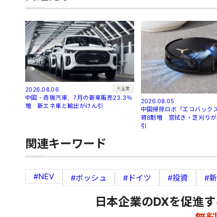
大企業
2026.08.06
中国・奇瑞汽車、7月の新車販売23.3％
2026.08.05
増 新エネ車と輸出がけん引
中国掃除ロボ「エコバック
荷8割増 窓拭き・芝刈り
引
関連キーワード
#NEV
#ボッシュ
#ドイツ
#投資
#
日本企業のDXを促進す