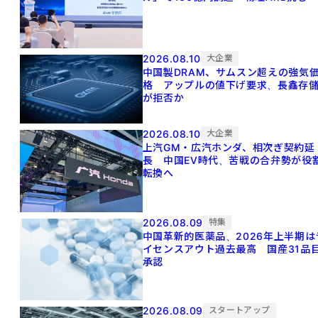
2026.08.10
大企業
中国製DRAM、サムスン超えの強気
格 アップルの値下げ要求、長鑫存
が拒否か
2026.08.10
大企業
上汽GM・広汽ホンダ、相次ぎ契約延
長 中国EV時代、苦戦の合弁勢が役
転換へ
2026.08.09
特集
中国革新的医薬品、2026年上半期は
イセンスアウト過去最高 国産31品
承認
2026.08.09
スタートアップ