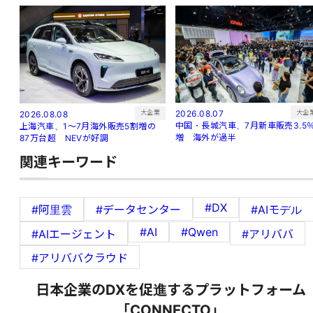
大企
大企業
2026.08.07
2026.08.08
中国・長城汽車、7月新車販売3.5
上海汽車、1～7月海外販売5割増の
増 海外が過半
87万台超 NEVが好調
関連キーワード
#DX
#阿里雲
#データセンター
#AIモデル
#AI
#Qwen
#AIエージェント
#アリババ
#アリババクラウド
日本企業のDXを促進するプラットフォーム
「CONNECTO」