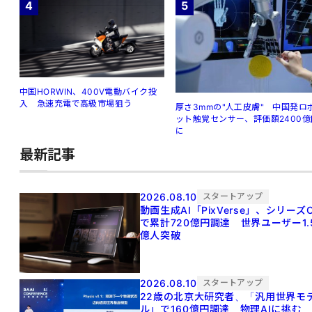
4
5
中国HORWIN、400V電動バイク投
入 急速充電で高級市場狙う
厚さ3mmの"人工皮膚" 中国発ロ
ット触覚センサー、評価額2400億
に
最新記事
2026.08.10
スタートアップ
動画生成AI「PixVerse」、シリーズ
で累計720億円調達 世界ユーザー1.
億人突破
2026.08.10
スタートアップ
22歳の北京大研究者、「汎用世界モ
ル」で160億円調達 物理AIに挑む