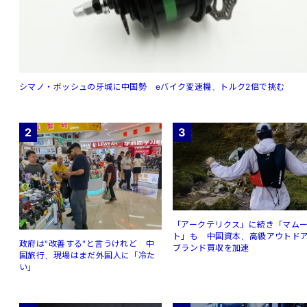
シマノ・ボッシュの牙城に中国勢 eバイク変速機、トルク2倍で挑む
2
3
「アークテリクス」に続き「マム
ト」も 中国資本、高級アウトド
政府は"改善する"と言うけれど 中
ブランド買収を加速
国旅行、現場はまだ外国人に「冷た
い」