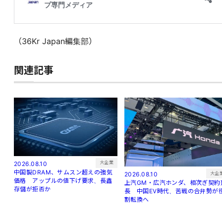
（36Kr Japan編集部）
関連記事
大企業
2026.08.10
中国製DRAM、サムスン超えの強気
大企
2026.08.10
価格 アップルの値下げ要求、長鑫
上汽GM・広汽ホンダ、相次ぎ契約
存儲が拒否か
長 中国EV時代、苦戦の合弁勢が
割転換へ