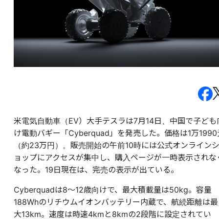
米電気自動車（EV）大手テスラは7月14日、中国で子ども
け電動バギー「Cyberquad」を発売した。価格は1万1990
（約23万円）。販売開始の午前10時には公式オンライン
ョップにアクセスが集中し、購入ページが一時表示されな
なった。19日現在は、完売の表示が出ている。
Cyberquadは8～12歳向けで、最大積載量は50kg。容量
188Whのリチウムイオンバッテリー内蔵で、航続距離は最
大13km。速度は時速4kmと8kmの2段階に設定されてい