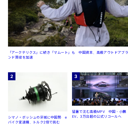
「アークテリクス」に続き「マムート」も 中国資本、高級アウトドアブ
ンド買収を加速
2
3
猛暑で沈む高級MPV 中国・小鵬
EV、3万台超の公式リコールへ
シマノ・ボッシュの牙城に中国勢 e
バイク変速機、トルク2倍で挑む