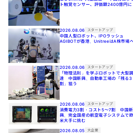
ト触覚センサー、評価額2400億円に
2026.08.06
スタートアップ
中国人型ロボット、IPOラッシュ
AGIBOTが香港、UnitreeはA株市場
2026.08.06
スタートアップ
「物理法則」を学ぶロボットで大型
達 中国新興、自動車工場の「残る3
割」狙う
2026.08.06
スタートアップ
消費電力3割・コスト5〜7割 中国
興、完全国産の航空電子システムで
米大手に挑む
2026.08.05
大企業