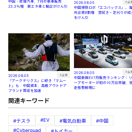
中国・奇瑞汽車、7月の新車販売
大企
2026.08.05
23.3％増 新エネ車と輸出がけん引
中国掃除ロボ「エコバックス」、
外出荷8割増 窓拭き・芝刈りが成
をけん引
大企
2026.08.05
大企業
2026.08.05
中国新興EV7月販売ランキング：
「アークテリクス」に続き「マムー
ープモーターが初の10万台突破、
ト」も 中国資本、高級アウトドア
走態勢鮮明に
ブランド買収を加速
関連キーワード
#EV
#テスラ
#電気自動車
#中国
#Cyberquad
#トイカー