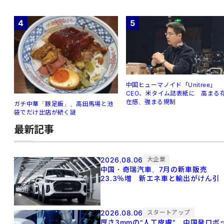
4
5
中国ヒューマノイド「Unitree」
CEO、米タイム誌表紙に 高まる
在感、強まる規制
ガチ中華「豚足飯」、高田馬場と池
袋でだけ出店が続く謎
最新記事
2026.08.06
大企業
中国・奇瑞汽車、7月の新車販売
23.3％増 新エネ車と輸出がけん引
2026.08.06
スタートアップ
厚さ3mmの"人工皮膚" 中国発ロボ