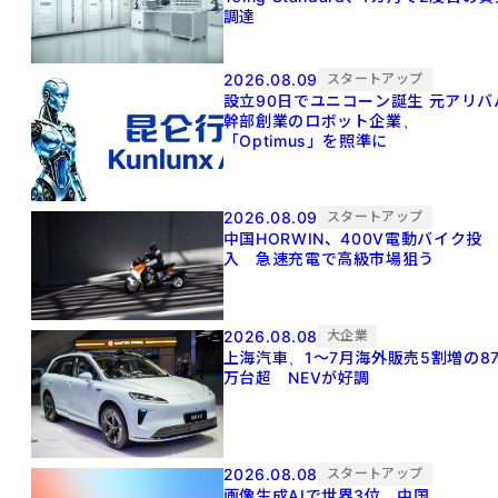
調達
2026.08.09
スタートアップ
設立90日でユニコーン誕生 元アリババ
幹部創業のロボット企業、
「Optimus」を照準に
2026.08.09
スタートアップ
中国HORWIN、400V電動バイク投
入 急速充電で高級市場狙う
2026.08.08
大企業
上海汽車、1～7月海外販売5割増の8
万台超 NEVが好調
2026.08.08
スタートアップ
画像生成AIで世界3位 中国