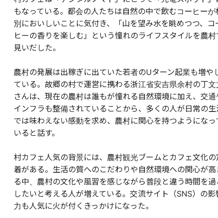
もなっている。都会の人たちは自然の中で飲むコーヒーが
別においしいことに気付き、「山を望み水を眺めつつ、コ
ヒーの香りを楽しむ」という憧れのライフスタイルを農村
見いだした。
農村の発展は出稼ぎに出ていた若者のUターン起業も増や
ている。故郷の村で運営に携わる浙江省安吉県余村の丁文
さんは、現在の農村は誰もが憧れる自然環境に加え、交通
インフラも整備されていることから、多くの人が日常の生
では味わえない感動を求め、農村に関心を持つようになっ
いると話す。
村カフェ人気の背景には、農村観光ブームとカフェ文化の
着がある。生活の質へのこだわりや自然環境への関心が高
る中、農村の文化や風習を感じながら普段と違う時間を過
したいと考える人が増えている。交流サイト（SNS）の影
力も人気に火が付くきっかけになった。