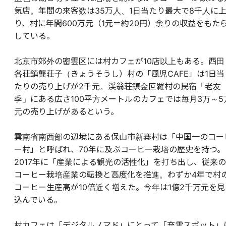
気店。年間の来客数は35万人、1日当たり最大で8千人に
り、村に年間600万元（1元＝約20円）余りの収益をもた
している。
北京市郊外の密雲区には村カフェが10店以上もある。西田
各荘鎮龔荘子（きょうそうし）村の「風児CAFE」は1日当
たりの売り上げが2千元。渓翁荘鎮金叵羅村の民宿「老友
季」にある広さ100平方メートルのカフェでは毎月3万～5
元の売り上げがあるという。
雲南省南西部の辺境にある保山市新寨村は「中国一のコー
ー村」と呼ばれ、70年に及ぶコーヒー栽培の歴史を持つ。
2017年に「産業による観光の活性化」を打ち出し、従来の
コーヒー栽培産業の転換と高度化を推進。わずか4年で村
コーヒー生産高が10倍近く増えた。今年は1億2千万元を見
込んでいる。
村カフェは「デジタルノマド」にとって「充電スポット」