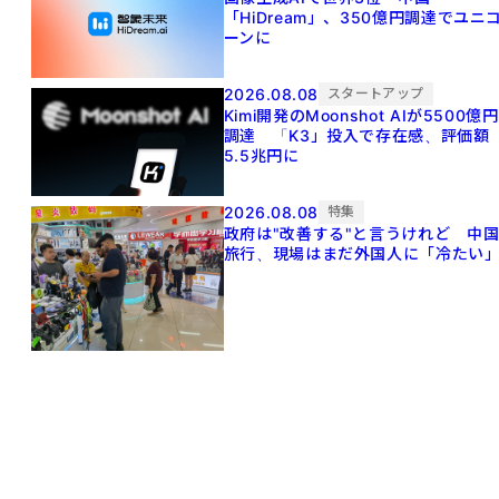
「HiDream」、350億円調達でユニ
ーンに
2026.08.08
スタートアップ
Kimi開発のMoonshot AIが5500億円
調達 「K3」投入で存在感、評価額
5.5兆円に
2026.08.08
特集
政府は"改善する"と言うけれど 中
旅行、現場はまだ外国人に「冷たい