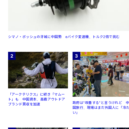
シマノ・ボッシュの牙城に中国勢 eバイク変速機、トルク2倍で挑む
2
3
「アークテリクス」に続き「マムー
ト」も 中国資本、高級アウトドア
政府は"改善する"と言うけれど 
ブランド買収を加速
国旅行、現場はまだ外国人に「冷
い」