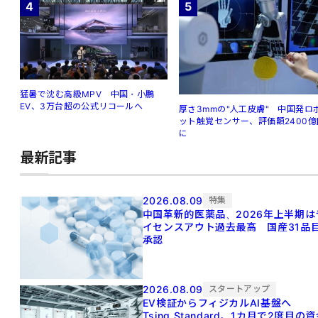
4
5
猛暑で沈む高級MPV 中国・小鵬
EV、3万台超の公式リコールへ
厚さ3mmの"人工皮膚" 中国発ロ
ット触覚センサー、評価額2400億
に
最新記事
2026.08.09
特集
中国革新的医薬品、2026年上半期は
イセンスアウト過去最高 国産31品
承認
2026.08.09
スタートアップ
EV検証からフィジカルAI基盤へ
Tsing Standard、1カ月で2度目の