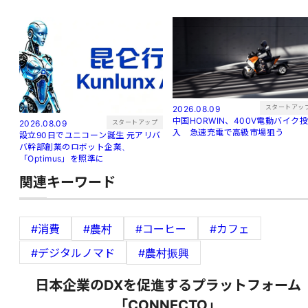
スタートアッ
2026.08.09
中国HORWIN、400V電動バイク投
スタートアップ
2026.08.09
入 急速充電で高級市場狙う
設立90日でユニコーン誕生 元アリバ
バ幹部創業のロボット企業、
「Optimus」を照準に
関連キーワード
#消費
#農村
#コーヒー
#カフェ
#デジタルノマド
#農村振興
日本企業のDXを促進するプラットフォーム
「CONNECTO」