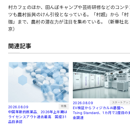
村カフェのほか、田んぼキャンプや芸術研修などのコンテ
ツも農村振興のけん引役となっている。「村超」から「村
珈」まで、農村の潜在力が注目を集めている。（新華社北
京）
関連記事
スタートアッ
2026.08.09
特集
2026.08.09
EV検証からフィジカルAI基盤へ
中国革新的医薬品、2026年上半期は
Tsing Standard、1カ月で2度目の
ライセンスアウト過去最高 国産31
金調達
品目承認