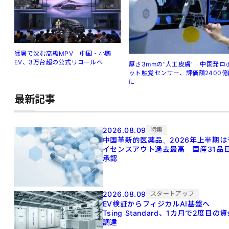
猛暑で沈む高級MPV 中国・小鵬
EV、3万台超の公式リコールへ
厚さ3mmの"人工皮膚" 中国発ロ
ット触覚センサー、評価額2400億
に
最新記事
2026.08.09
特集
中国革新的医薬品、2026年上半期は
イセンスアウト過去最高 国産31品
承認
2026.08.09
スタートアップ
EV検証からフィジカルAI基盤へ
Tsing Standard、1カ月で2度目の
調達