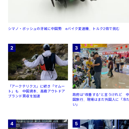
シマノ・ボッシュの牙城に中国勢 eバイク変速機、トルク2倍で挑む
2
3
「アークテリクス」に続き「マムー
ト」も 中国資本、高級アウトドア
政府は"改善する"と言うけれど 
ブランド買収を加速
国旅行、現場はまだ外国人に「冷
い」
4
5