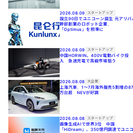
2026.08.09
スタートアップ
設立90日でユニコーン誕生 元アリババ
幹部創業のロボット企業、
「Optimus」を照準に
2026.08.09
スタートアップ
中国HORWIN、400V電動バイク投
入 急速充電で高級市場狙う
2026.08.08
大企業
上海汽車、1～7月海外販売5割増の8
万台超 NEVが好調
2026.08.08
スタートアップ
画像生成AIで世界3位 中国
「HiDream」、350億円調達でユニ