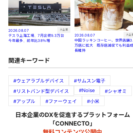
大企業
2026.08.07
大企
2026.08.07
テスラ上海工場、7月出荷9.3万台
中国ラッキンコーヒー、世界店舗3.
今年最多、前年比38％増
万店に拡大 既存店減収でも利益
長維持
関連キーワード
#ウェアラブルデバイス
#サムスン電子
#Noise
#リストバンド型デバイス
#シャオミ
#アップル
#ファーウェイ
#小米
日本企業のDXを促進するプラットフォーム
「CONNECTO」
無料コンテンツ公開中