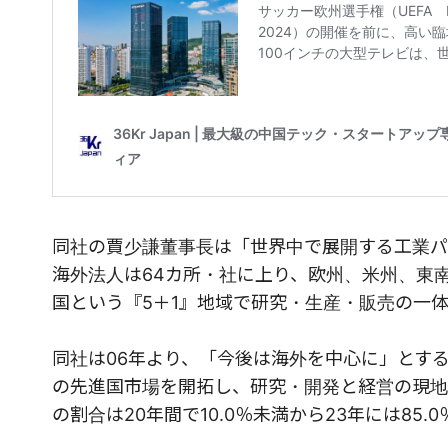
同社の賈少謙董事長は「世界中で展開する工業パ
海外法人は64カ所・社に上り、欧州、米州、東南
国という『5＋1』地域で研究・生産・販売の一
同社は06年より、「今後は海外を中心に」とす
の先進国市場を開拓し、研究・開発と経営の現地
の割合は20年間で10.0％未満から23年には85.