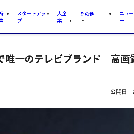
特
スタートアッ
大企
ニュー
その他
集
プ
業
ー
で唯一のテレビブランド 高画
公開日：