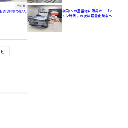
大企業
中国EVの重量増に限界か 「2
販売5割増の87万
トン時代」の次は軽量化競争へ
レビ