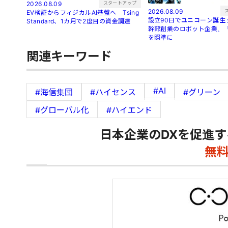
スタートアップ
2026.08.09
2026.08.09
EV検証からフィジカルAI基盤へ Tsing
設立90日でユニコーン誕生 元アリババ
Standard、1カ月で2度目の資金調達
幹部創業のロボット企業、「O
を照準に
関連キーワード
#AI
#海信集団
#ハイセンス
#グリーン
#グローバル化
#ハイエンド
日本企業のDXを促進す
無