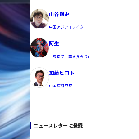
員/Yahoo公式コメンテーター
山谷剛史
中国アジアITライター
阿生
「東京で中華を食らう」
加藤ヒロト
中国車研究家
ニュースレターに登録