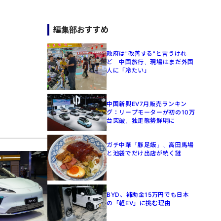
編集部おすすめ
政府は"改善する"と言うけれ
ど 中国旅行、現場はまだ外国
人に「冷たい」
中国新興EV7月販売ランキン
グ：リープモーターが初の10万
台突破、独走態勢鮮明に
ガチ中華「豚足飯」、高田馬場
と池袋でだけ出店が続く謎
BYD、補助金15万円でも日本
の「軽EV」に挑む理由