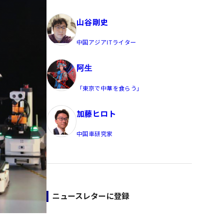
員/Yahoo公式コメンテーター
山谷剛史
中国アジアITライター
阿生
「東京で中華を食らう」
加藤ヒロト
中国車研究家
ニュースレターに登録