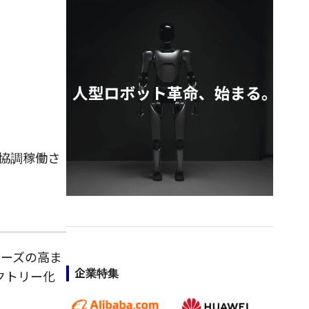
協調稼働さ
ニーズの高ま
企業特集
クトリー化