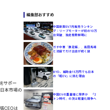
編集部おすすめ
中国新興EV7月販売ランキン
グ：リープモーターが初の10万
台突破、独走態勢鮮明に
ガチ中華「豚足飯」、高田馬場
と池袋でだけ出店が続く謎
BYD、補助金15万円でも日本
の「軽EV」に挑む理由
技術サポー
、日本市場の
中国EVの重量増に限界か 「2
トン時代」の次は軽量化競争へ
張CEOは