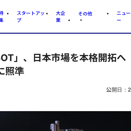
特
スタートアッ
大企
ニュー
その他
集
プ
業
ー
IBOT」、日本市場を本格開拓へ
に照準
公開日：
2