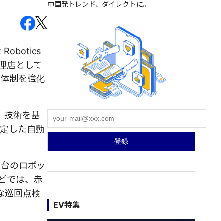
中国発トレンド、ダイレクトに。
botics
理店として
る体制を強化
）技術を基
安定した自動
1台のロボッ
どでは、赤
な巡回点検
EV特集