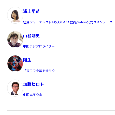
浦上早苗
経済ジャーナリスト/法政大MBA教員/Yahoo公式コメンテータ
山谷剛史
中国アジアITライター
阿生
「東京で中華を食らう」
加藤ヒロト
中国車研究家