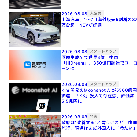
2026.08.08
大企業
上海汽車、1～7月海外販売5割増の8
万台超 NEVが好調
2026.08.08
スタートアップ
画像生成AIで世界3位 中国
「HiDream」、350億円調達でユニ
ーンに
2026.08.08
スタートアップ
Kimi開発のMoonshot AIが5500億円
調達 「K3」投入で存在感、評価額
5.5兆円に
2026.08.08
特集
政府は"改善する"と言うけれど 中
旅行、現場はまだ外国人に「冷たい