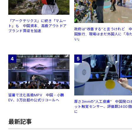
「アークテリクス」に続き「マムー
ト」も 中国資本、高級アウトドア
政府は"改善する"と言うけれど 
ブランド買収を加速
国旅行、現場はまだ外国人に「冷
い」
4
5
猛暑で沈む高級MPV 中国・小鵬
EV、3万台超の公式リコールへ
厚さ3mmの"人工皮膚" 中国発ロ
ット触覚センサー、評価額2400億
に
最新記事