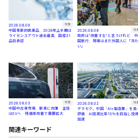
特集
2026.08.09
特
中国革新的医薬品、2026年上半期は
2026.08.08
ライセンスアウト過去最高 国産31
政府は"改善する"と言うけれど 
品目承認
国旅行、現場はまだ外国人に「冷
い」
特集
2026.08.03
特
2026.08.02
中国中古車市場、新車に肉薄 主役
テマセク、中国「AI×製造業」を高
はEVへ 残価率改善で需要拡大
評価 AI投資比率15％を目指し投
加速
関連キーワード