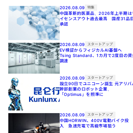
2026.08.09
特集
中国革新的医薬品、2026年上半期は
イセンスアウト過去最高 国産31品
承認
2026.08.09
スタートアップ
EV検証からフィジカルAI基盤へ
Tsing Standard、1カ月で2度目の
調達
2026.08.09
スタートアップ
設立90日でユニコーン誕生 元アリババ
幹部創業のロボット企業、
「Optimus」を照準に
2026.08.09
スタートアップ
中国HORWIN、400V電動バイク投
入 急速充電で高級市場狙う