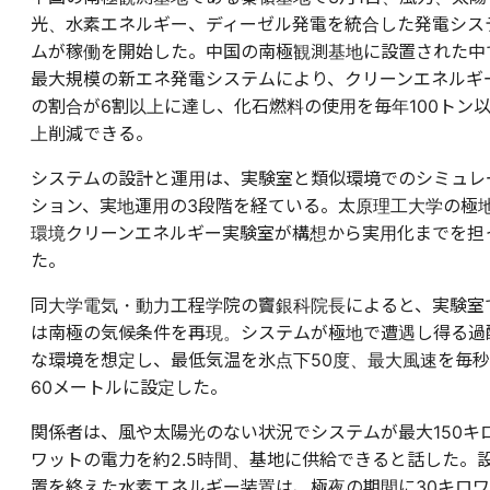
光、水素エネルギー、ディーゼル発電を統合した発電シス
ムが稼働を開始した。中国の南極観測基地に設置された中
最大規模の新エネ発電システムにより、クリーンエネルギ
の割合が6割以上に達し、化石燃料の使用を毎年100トン
上削減できる。
システムの設計と運用は、実験室と類似環境でのシミュレ
ション、実地運用の3段階を経ている。太原理工大学の極
環境クリーンエネルギー実験室が構想から実用化までを担
た。
同大学電気・動力工程学院の竇銀科院長によると、実験室
は南極の気候条件を再現。システムが極地で遭遇し得る過
な環境を想定し、最低気温を氷点下50度、最大風速を毎秒
60メートルに設定した。
関係者は、風や太陽光のない状況でシステムが最大150キ
ワットの電力を約2.5時間、基地に供給できると話した。
置を終えた水素エネルギー装置は、極夜の期間に30キロワ