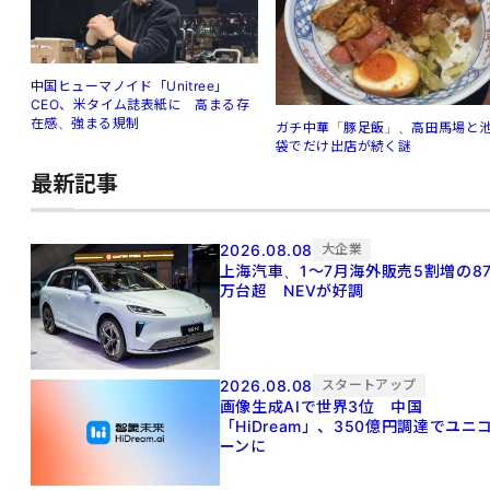
中国ヒューマノイド「Unitree」
CEO、米タイム誌表紙に 高まる存
在感、強まる規制
ガチ中華「豚足飯」、高田馬場と
袋でだけ出店が続く謎
最新記事
2026.08.08
大企業
上海汽車、1～7月海外販売5割増の8
万台超 NEVが好調
2026.08.08
スタートアップ
画像生成AIで世界3位 中国
「HiDream」、350億円調達でユニ
ーンに