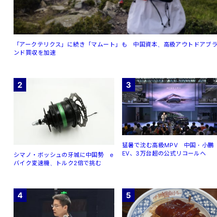
「アークテリクス」に続き「マムート」も 中国資本、高級アウトドアブ
ンド買収を加速
2
3
猛暑で沈む高級MPV 中国・小鵬
EV、3万台超の公式リコールへ
シマノ・ボッシュの牙城に中国勢 e
バイク変速機、トルク2倍で挑む
4
5