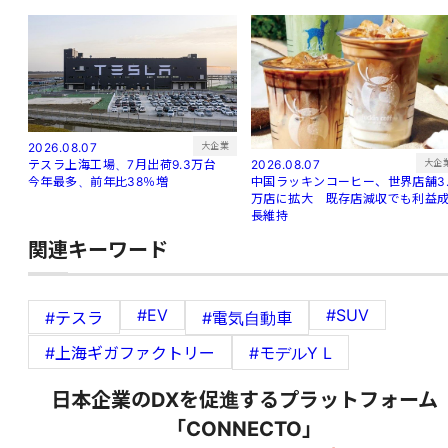
大企業
2026.08.07
大企
2026.08.07
テスラ上海工場、7月出荷9.3万台
中国ラッキンコーヒー、世界店舗3.
今年最多、前年比38％増
万店に拡大 既存店減収でも利益
長維持
関連キーワード
#EV
#SUV
#テスラ
#電気自動車
#上海ギガファクトリー
#モデルY L
日本企業のDXを促進するプラットフォーム
「CONNECTO」