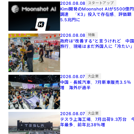
2026.08.08
スタートアップ
Kimi開発のMoonshot AIが5500億円
調達 「K3」投入で存在感、評価額
5.5兆円に
2026.08.08
特集
政府は"改善する"と言うけれど 中
旅行、現場はまだ外国人に「冷たい
2026.08.07
大企業
中国・長城汽車、7月新車販売3.5％
増 海外が過半
2026.08.07
大企業
テスラ上海工場、7月出荷9.3万台 
年最多、前年比38％増