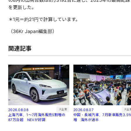
を更新した。
＊1元＝約21円で計算しています。
（36Kr Japan編集部）
関連記事
大企
大企業
2026.08.07
2026.08.08
中国・長城汽車、7月新車販売3.5
上海汽車、1～7月海外販売5割増の
増 海外が過半
87万台超 NEVが好調