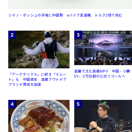
シマノ・ボッシュの牙城に中国勢 eバイク変速機、トルク2倍で挑む
2
3
猛暑で沈む高級MPV 中国・小鵬
「アークテリクス」に続き「マムー
EV、3万台超の公式リコールへ
ト」も 中国資本、高級アウトドア
ブランド買収を加速
4
5