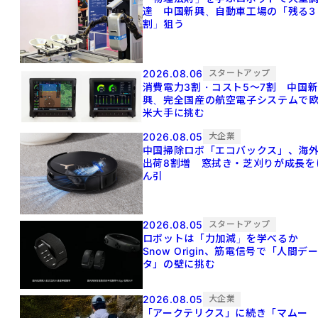
達 中国新興、自動車工場の「残る3
割」狙う
2026.08.06
スタートアップ
消費電力3割・コスト5〜7割 中国
興、完全国産の航空電子システムで
米大手に挑む
2026.08.05
大企業
中国掃除ロボ「エコバックス」、海
出荷8割増 窓拭き・芝刈りが成長を
ん引
2026.08.05
スタートアップ
ロボットは「力加減」を学べるか
Snow Origin、筋電信号で「人間デ
タ」の壁に挑む
2026.08.05
大企業
「アークテリクス」に続き「マムー