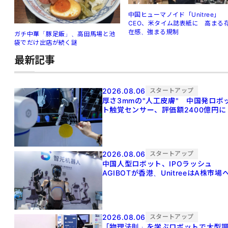
中国ヒューマノイド「Unitree」
CEO、米タイム誌表紙に 高まる
在感、強まる規制
ガチ中華「豚足飯」、高田馬場と池
袋でだけ出店が続く謎
最新記事
2026.08.06
スタートアップ
厚さ3mmの"人工皮膚" 中国発ロボ
ト触覚センサー、評価額2400億円に
2026.08.06
スタートアップ
中国人型ロボット、IPOラッシュ
AGIBOTが香港、UnitreeはA株市場
2026.08.06
スタートアップ
「物理法則」を学ぶロボットで大型