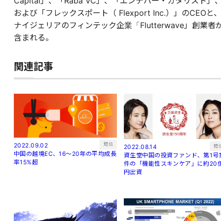
Capital」、「Raba VC」、「エンデバー・カタリスト」
および「フレックスポート（ Flexport Inc.）」のCEOと
ナイジェリアのフィンテック企業「Flutterwave」創業者
含まれる。
関連記事
短信
2022.09.02
短
2022.08.14
中国の越境EC、16～20年の平均成長
資生堂中国の投資ファンド、第1号
率15%超
件の「機能性スキンケア」に約20
円出資