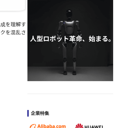
構成を理解す
ックを混乱さ
企業特集