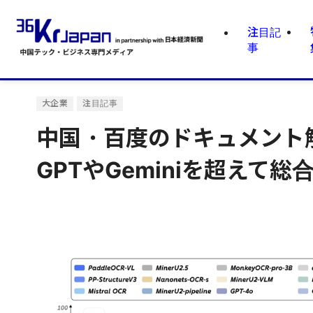
注目記
事
大企業
注目記事
中国・百度のドキュメント解析
GPTやGeminiを超えて