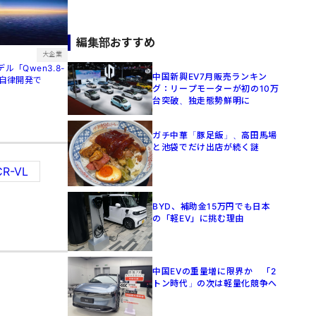
編集部おすすめ
大企業
ル「Qwen3.8-
中国新興EV7月販売ランキン
間自律開発で
グ：リープモーターが初の10万
台突破、独走態勢鮮明に
ガチ中華「豚足飯」、高田馬場
と池袋でだけ出店が続く謎
CR-VL
BYD、補助金15万円でも日本
の「軽EV」に挑む理由
中国EVの重量増に限界か 「2
トン時代」の次は軽量化競争へ