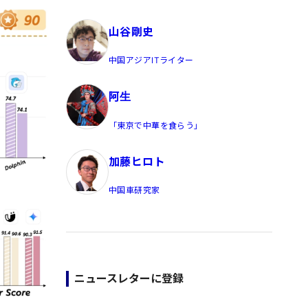
員/Yahoo公式コメンテーター
山谷剛史
中国アジアITライター
阿生
「東京で中華を食らう」
加藤ヒロト
中国車研究家
ニュースレターに登録