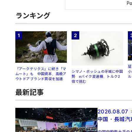
ランキング
1
2
猛
「アークテリクス」に続き「マ
シマノ・ボッシュの牙城に中国
小
ムート」も 中国資本、高級ア
勢 eバイク変速機、トルク2
ル
ウトドアブランド買収を加速
倍で挑む
最新記事
2026.08.07
中国・長城汽
中国自動車大手の長