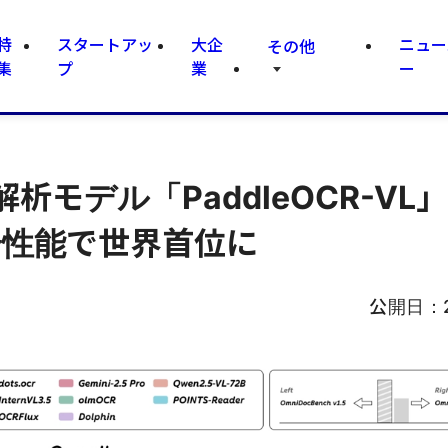
特
スタートアッ
大企
ニュー
その他
集
プ
業
ー
モデル「PaddleOCR-VL
総合性能で世界首位に
公開日：