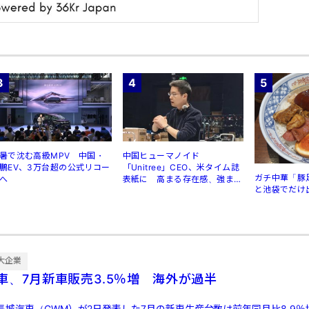
3
4
5
暑で沈む高級MPV 中国・
中国ヒューマノイド
鵬EV、3万台超の公式リコー
「Unitree」CEO、米タイム誌
ガチ中華「豚
へ
表紙に 高まる存在感、強まる
と池袋でだけ
規制
大企業
車、7月新車販売3.5％増 海外が過半
城汽車（GWM）が2日発表した7月の新車生産台数は前年同月比8.9％増