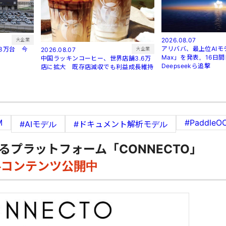
2026.08.07
大企業
アリババ、最上位AIモデ
3万台 今
大企業
2026.08.07
Max」を発表。16日
中国ラッキンコーヒー、世界店舗3.6万
Deepseekら追撃
店に拡大 既存店減収でも利益成長維持
M
#PaddleO
#AIモデル
#ドキュメント解析モデル
るプラットフォーム「CONNECTO」
料コンテンツ公開中