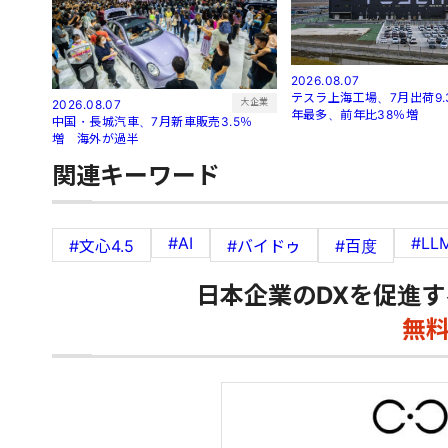
2026.08.07
テスラ上海工場、7月出荷9.
大企業
2026.08.07
年最多、前年比38％増
中国・長城汽車、7月新車販売3.5％
増 海外が過半
関連キーワード
#AI
#LL
#文心4.5
#バイドゥ
#百度
日本企業のDXを促進す
無