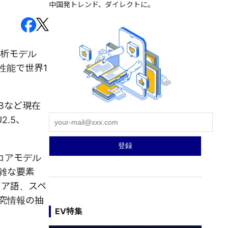
中国発トレンド、ダイレクトに。
解析モデル
合性能で世界1
2Bなど現在
2.5、
、コアモデル
雑な要素
ビア語、スペ
究情報の抽
EV特集