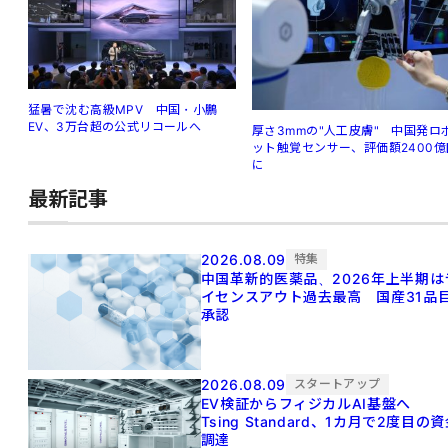
猛暑で沈む高級MPV 中国・小鵬
EV、3万台超の公式リコールへ
厚さ3mmの"人工皮膚" 中国発ロ
ット触覚センサー、評価額2400億
に
最新記事
2026.08.09
特集
中国革新的医薬品、2026年上半期は
イセンスアウト過去最高 国産31品
承認
2026.08.09
スタートアップ
EV検証からフィジカルAI基盤へ
Tsing Standard、1カ月で2度目の
調達