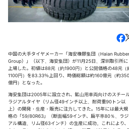
中国の大手タイヤメーカー「海安橡膠集団（Haian Rubbe
Group）」（以下、海安集団）が11月25日、深圳取引所に
上場した。初値は88元（約1900円）と公開価格の48元（
1100円）を83.33％上回り、時価総額は約160億元（約350
億円）となった。
海安集団は2005年に設立され、鉱山用車両向けのスチー
ラジアルタイヤ（リム径49インチ以上、耐荷重90トン以
上）の開発・生産・販売に注力してきた。15年には最大規
格の「59/80R63」（断面幅59インチ、扁平率80％、ラジ
アル構造、リム径63インチ）の生産に成功。これにより、