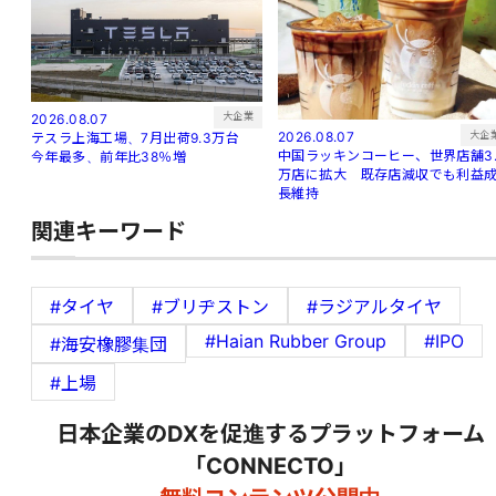
大企業
2026.08.07
大企
2026.08.07
テスラ上海工場、7月出荷9.3万台
中国ラッキンコーヒー、世界店舗3.
今年最多、前年比38％増
万店に拡大 既存店減収でも利益
長維持
関連キーワード
#タイヤ
#ブリヂストン
#ラジアルタイヤ
#Haian Rubber Group
#IPO
#海安橡膠集団
#上場
日本企業のDXを促進するプラットフォーム
「CONNECTO」