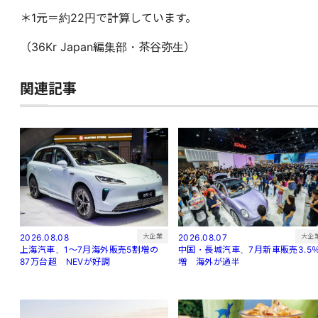
＊1元＝約22円で計算しています。
（36Kr Japan編集部・茶谷弥生）
関連記事
大企
大企業
2026.08.07
2026.08.08
中国・長城汽車、7月新車販売3.5
上海汽車、1～7月海外販売5割増の
増 海外が過半
87万台超 NEVが好調