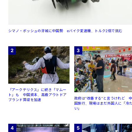
シマノ・ボッシュの牙城に中国勢 eバイク変速機、トルク2倍で挑む
2
3
「アークテリクス」に続き「マムー
ト」も 中国資本、高級アウトドア
政府は"改善する"と言うけれど 
ブランド買収を加速
国旅行、現場はまだ外国人に「冷
い」
4
5