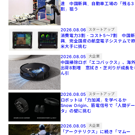
達 中国新興、自動車工場の「残る3
割」狙う
2026.08.06
スタートアップ
消費電力3割・コスト5〜7割 中国
興、完全国産の航空電子システムで
米大手に挑む
2026.08.05
大企業
中国掃除ロボ「エコバックス」、海
出荷8割増 窓拭き・芝刈りが成長を
ん引
2026.08.05
スタートアップ
ロボットは「力加減」を学べるか
Snow Origin、筋電信号で「人間デ
タ」の壁に挑む
2026.08.05
大企業
「アークテリクス」に続き「マムー