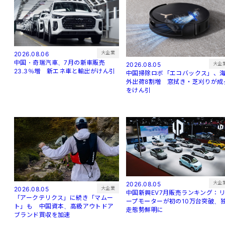
大企業
2026.08.06
中国・奇瑞汽車、7月の新車販売
大企
2026.08.05
23.3％増 新エネ車と輸出がけん引
中国掃除ロボ「エコバックス」、
外出荷8割増 窓拭き・芝刈りが成
をけん引
大企
2026.08.05
大企業
2026.08.05
中国新興EV7月販売ランキング：
「アークテリクス」に続き「マムー
ープモーターが初の10万台突破、
ト」も 中国資本、高級アウトドア
走態勢鮮明に
ブランド買収を加速