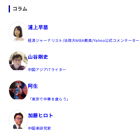
コラム
浦上早苗
経済ジャーナリスト/法政大MBA教員/Yahoo公式コメンテータ
山谷剛史
中国アジアITライター
阿生
「東京で中華を食らう」
加藤ヒロト
中国車研究家