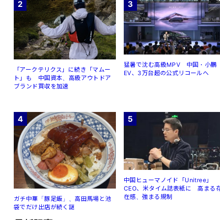
2
3
猛暑で沈む高級MPV 中国・小鵬
「アークテリクス」に続き「マムー
EV、3万台超の公式リコールへ
ト」も 中国資本、高級アウトドア
ブランド買収を加速
4
5
中国ヒューマノイド「Unitree」
CEO、米タイム誌表紙に 高まる
在感、強まる規制
ガチ中華「豚足飯」、高田馬場と池
袋でだけ出店が続く謎