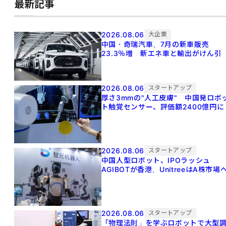
最新記事
2026.08.06
大企業
中国・奇瑞汽車、7月の新車販売
23.3％増 新エネ車と輸出がけん引
2026.08.06
スタートアップ
厚さ3mmの"人工皮膚" 中国発ロボ
ト触覚センサー、評価額2400億円に
2026.08.06
スタートアップ
中国人型ロボット、IPOラッシュ
AGIBOTが香港、UnitreeはA株市場
2026.08.06
スタートアップ
「物理法則」を学ぶロボットで大型