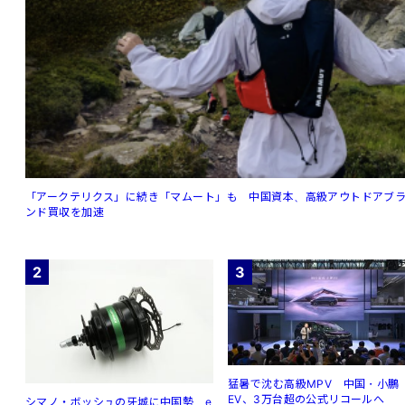
「アークテリクス」に続き「マムート」も 中国資本、高級アウトドアブ
ンド買収を加速
2
3
猛暑で沈む高級MPV 中国・小鵬
EV、3万台超の公式リコールへ
シマノ・ボッシュの牙城に中国勢 e