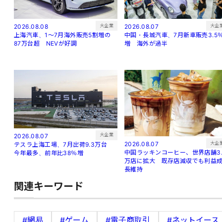
大企
大企業
2026.08.07
2026.08.08
中国・長城汽車、7月新車販売3.5
上海汽車、1～7月海外販売5割増の
増 海外が過半
87万台超 NEVが好調
大企業
2026.08.07
大企
2026.08.07
テスラ上海工場、7月出荷9.3万台
中国ラッキンコーヒー、世界店舗3.
今年最多、前年比38％増
万店に拡大 既存店減収でも利益
長維持
関連キーワード
#網易
#ゲーム
#電子商取引
#ネットイース