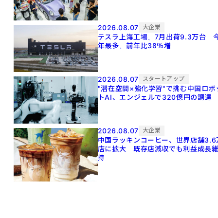
2026.08.07
大企業
テスラ上海工場、7月出荷9.3万台 
年最多、前年比38％増
2026.08.07
スタートアップ
"潜在空間×強化学習"で挑む中国ロボ
トAI、エンジェルで320億円の調達
2026.08.07
大企業
中国ラッキンコーヒー、世界店舗3.6
店に拡大 既存店減収でも利益成長
持