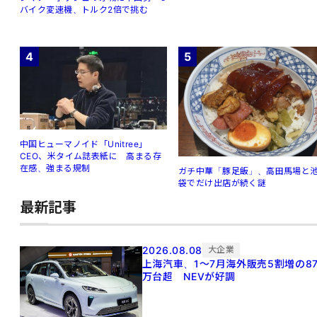
バイク変速機、トルク2倍で挑む
4
5
中国ヒューマノイド「Unitree」
CEO、米タイム誌表紙に 高まる存
在感、強まる規制
ガチ中華「豚足飯」、高田馬場と
袋でだけ出店が続く謎
最新記事
2026.08.08
大企業
上海汽車、1～7月海外販売5割増の8
万台超 NEVが好調