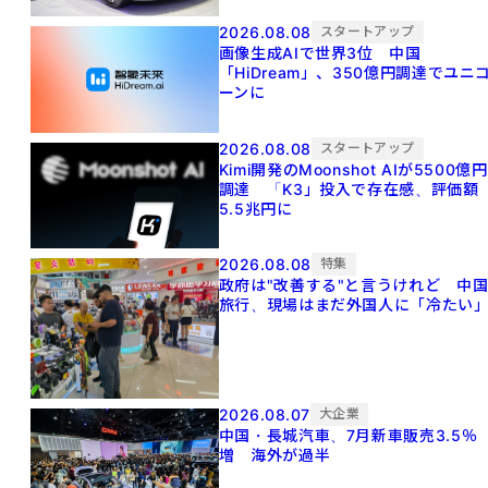
2026.08.08
スタートアップ
画像生成AIで世界3位 中国
「HiDream」、350億円調達でユニ
ーンに
2026.08.08
スタートアップ
Kimi開発のMoonshot AIが5500億円
調達 「K3」投入で存在感、評価額
5.5兆円に
2026.08.08
特集
政府は"改善する"と言うけれど 中
旅行、現場はまだ外国人に「冷たい
2026.08.07
大企業
中国・長城汽車、7月新車販売3.5％
増 海外が過半