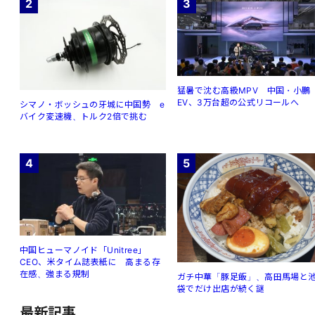
2
3
猛暑で沈む高級MPV 中国・小鵬
EV、3万台超の公式リコールへ
シマノ・ボッシュの牙城に中国勢 e
バイク変速機、トルク2倍で挑む
4
5
中国ヒューマノイド「Unitree」
CEO、米タイム誌表紙に 高まる存
在感、強まる規制
ガチ中華「豚足飯」、高田馬場と
袋でだけ出店が続く謎
最新記事