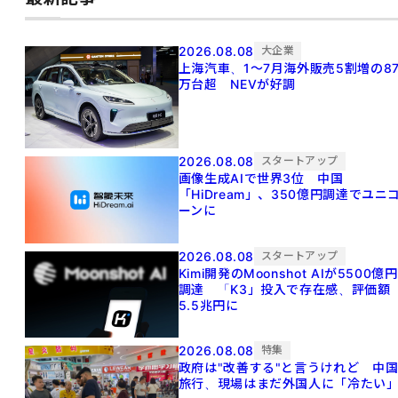
2026.08.08
大企業
上海汽車、1～7月海外販売5割増の8
万台超 NEVが好調
2026.08.08
スタートアップ
画像生成AIで世界3位 中国
「HiDream」、350億円調達でユニ
ーンに
2026.08.08
スタートアップ
Kimi開発のMoonshot AIが5500億円
調達 「K3」投入で存在感、評価額
5.5兆円に
2026.08.08
特集
政府は"改善する"と言うけれど 中
旅行、現場はまだ外国人に「冷たい