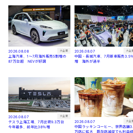
大企
大企業
2026.08.07
2026.08.08
中国・長城汽車、7月新車販売3.5
上海汽車、1～7月海外販売5割増の
増 海外が過半
87万台超 NEVが好調
大企業
2026.08.07
大企
2026.08.07
テスラ上海工場、7月出荷9.3万台
中国ラッキンコーヒー、世界店舗3.
今年最多、前年比38％増
万店に拡大 既存店減収でも利益