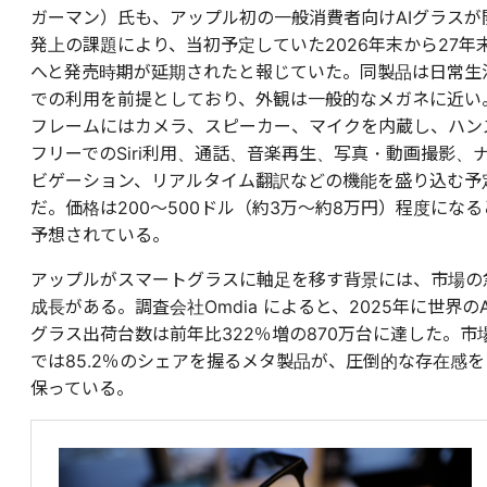
ガーマン）氏も、アップル初の一般消費者向けAIグラスが
発上の課題により、当初予定していた2026年末から27年
へと発売時期が延期されたと報じていた。同製品は日常生
での利用を前提としており、外観は一般的なメガネに近い
フレームにはカメラ、スピーカー、マイクを内蔵し、ハン
フリーでのSiri利用、通話、音楽再生、写真・動画撮影、
ビゲーション、リアルタイム翻訳などの機能を盛り込む予
だ。価格は200〜500ドル（約3万〜約8万円）程度になる
予想されている。
アップルがスマートグラスに軸足を移す背景には、市場の
成長がある。調査会社Omdia によると、2025年に世界のA
グラス出荷台数は前年比322％増の870万台に達した。市
では85.2％のシェアを握るメタ製品が、圧倒的な存在感を
保っている。