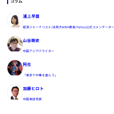
コラム
浦上早苗
経済ジャーナリスト/法政大MBA教員/Yahoo公式コメンテータ
山谷剛史
中国アジアITライター
阿生
「東京で中華を食らう」
加藤ヒロト
中国車研究家