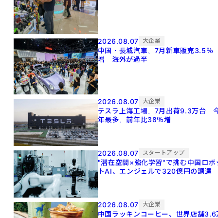
2026.08.07
大企業
中国・長城汽車、7月新車販売3.5％
増 海外が過半
2026.08.07
大企業
テスラ上海工場、7月出荷9.3万台 
年最多、前年比38％増
2026.08.07
スタートアップ
"潜在空間×強化学習"で挑む中国ロボ
トAI、エンジェルで320億円の調達
2026.08.07
大企業
中国ラッキンコーヒー、世界店舗3.6