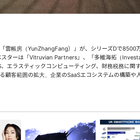
「雲帳房（YunZhangFang）」が、シリーズDで850
Vitruvian Partners」、「多維海拓（Investa
aS、エラスティックコンピューティング、財務税務に関
る顧客範囲の拡大、企業のSaaSエコシステムの構築や