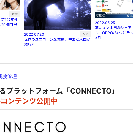
短信
第1号案件
2022.05.25
20億円出
英国スマホ市場シェア
ル OPPOが4位にラン
短信
2022.07.20
3月
世界のユニコーン企業数、中国と米国が
7割超
税務管理
るプラットフォーム「CONNECTO」
料コンテンツ公開中