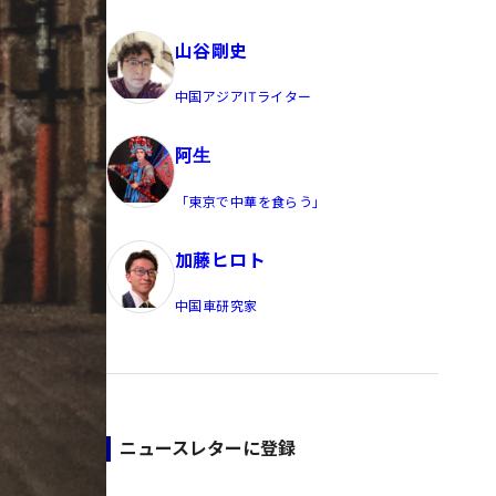
員/Yahoo公式コメンテーター
山谷剛史
中国アジアITライター
阿生
「東京で中華を食らう」
加藤ヒロト
中国車研究家
ニュースレターに登録