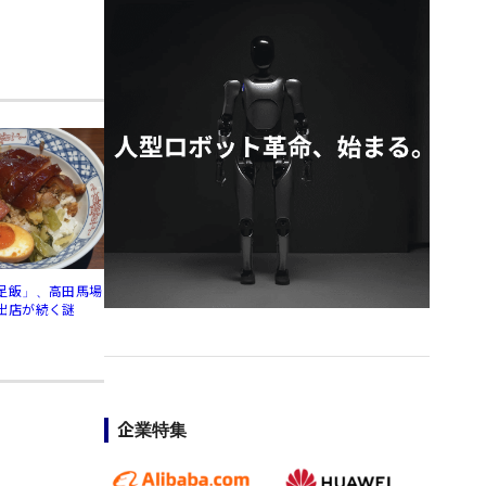
足飯」、高田馬場
出店が続く謎
企業特集