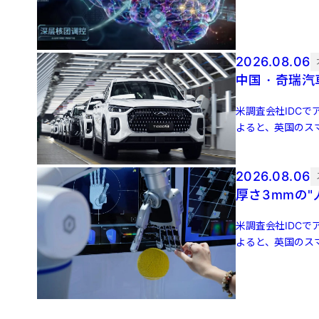
増 […]
2026.08.06
中国・奇瑞汽
米調査会社IDCでア
よると、英国のスマ
増 […]
2026.08.06
厚さ3mmの
米調査会社IDCでア
よると、英国のスマ
増 […]