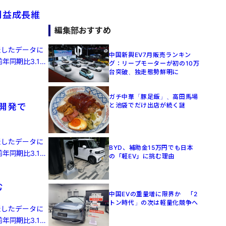
利益成長維
編集部おすすめ
発表したデータに
中国新興EV7月販売ランキン
年同期比3.1%
グ：リープモーターが初の10万
台突破、独走態勢鮮明に
ガチ中華「豚足飯」、高田馬場
と池袋でだけ出店が続く謎
律開発で
発表したデータに
BYD、補助金15万円でも日本
年同期比3.1%
の「軽EV」に挑む理由
む
中国EVの重量増に限界か 「2
トン時代」の次は軽量化競争へ
発表したデータに
年同期比3.1%