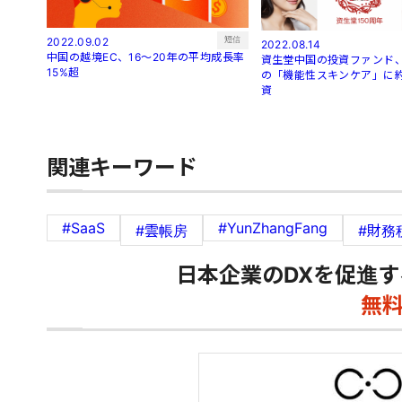
短信
2022.09.02
2022.08.14
中国の越境EC、16～20年の平均成長率
資生堂中国の投資ファンド、
15%超
の「機能性スキンケア」に約
資
関連キーワード
#SaaS
#YunZhangFang
#雲帳房
#財務
日本企業のDXを促進す
無