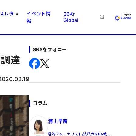
スレタ
イベント情
36Kr
Global
報
SNSをフォロー
を調達
2020.02.19
コラム
浦上早苗
経済ジャーナリスト/法政大MBA教