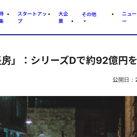
特
スタートアッ
大企
ニュー
その他
集
プ
業
ー
帳房」：シリーズDで約92億円
公開日：