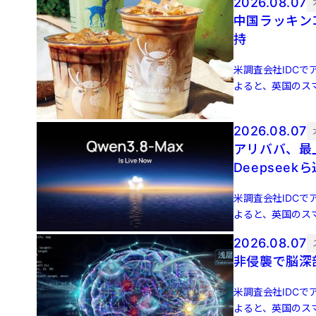
2026.08.07
中国ラッキン
持
米調査会社IDCでア
よると、英国のスマ
増 […]
2026.08.07
アリババ、最上
Deepseek
米調査会社IDCでア
よると、英国のスマ
増 […]
2026.08.07
非侵襲で脳深
米調査会社IDCでア
よると、英国のスマ