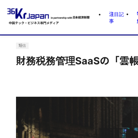
注目記
事
短信
財務税務管理SaaSの「雲