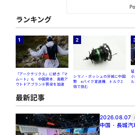
ランキング
1
2
猛
「アークテリクス」に続き「マ
シマノ・ボッシュの牙城に中国
小
ムート」も 中国資本、高級ア
勢 eバイク変速機、トルク2
ル
ウトドアブランド買収を加速
倍で挑む
最新記事
2026.08.07
中国・長城汽