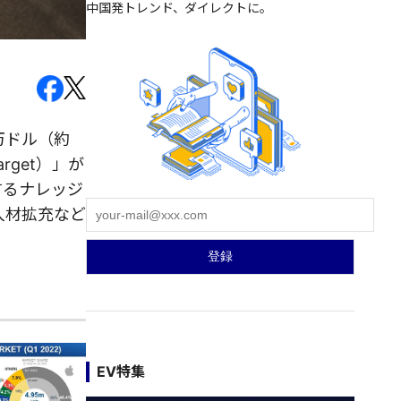
中国発トレンド、ダイレクトに。
0万ドル（約
rget）」が
するナレッジ
人材拡充など
EV特集