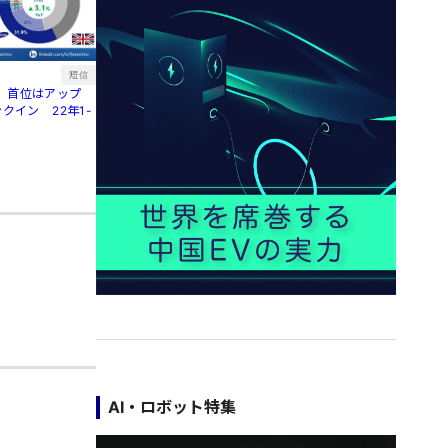
短信
、首位はアップ
クイン 22年1-
AI・ロボット特集