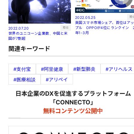
短
2022.05.25
英国スマホ市場シェア、首位はア
プル OPPOが4位にランクイン 
短信
2022.07.20
年1-3月
世界のユニコーン企業数、中国と米
国が7割超
関連キーワード
#支付宝
#阿里健康
#新型肺炎
#アリヘルス
#医療相談
#アリペイ
日本企業のDXを促進するプラットフォーム
「CONNECTO」
無料コンテンツ公開中