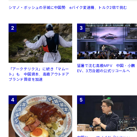
シマノ・ボッシュの牙城に中国勢 eバイク変速機、トルク2倍で挑む
2
3
猛暑で沈む高級MPV 中国・小鵬
「アークテリクス」に続き「マムー
EV、3万台超の公式リコールへ
ト」も 中国資本、高級アウトドア
ブランド買収を加速
4
5