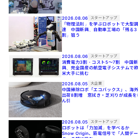
2026.08.06
スタートアップ
「物理法則」を学ぶロボットで大型
達 中国新興、自動車工場の「残る3
割」狙う
2026.08.06
スタートアップ
消費電力3割・コスト5〜7割 中国
興、完全国産の航空電子システムで
米大手に挑む
2026.08.05
大企業
中国掃除ロボ「エコバックス」、海
出荷8割増 窓拭き・芝刈りが成長を
ん引
2026.08.05
スタートアップ
ロボットは「力加減」を学べるか
Snow Origin、筋電信号で「人間デ