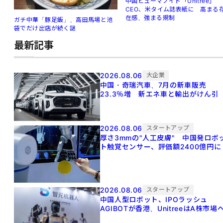
中国ヒューマノイド「Unitree」
CEO、米タイム誌表紙に 高まる
在感、強まる規制
ガチ中華「豚足飯」、高田馬場と池
袋でだけ出店が続く謎
最新記事
2026.08.06
大企業
中国・奇瑞汽車、7月の新車販売
23.3％増 新エネ車と輸出がけん引
2026.08.06
スタートアップ
厚さ3mmの"人工皮膚" 中国発ロボ
ト触覚センサー、評価額2400億円に
2026.08.06
スタートアップ
中国人型ロボット、IPOラッシュ
AGIBOTが香港、UnitreeはA株市場