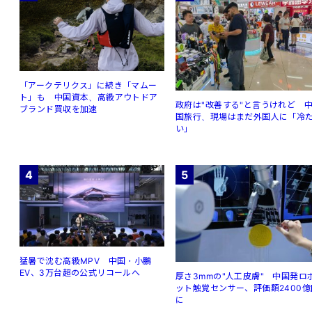
「アークテリクス」に続き「マムー
ト」も 中国資本、高級アウトドア
政府は"改善する"と言うけれど 
ブランド買収を加速
国旅行、現場はまだ外国人に「冷
い」
4
5
猛暑で沈む高級MPV 中国・小鵬
EV、3万台超の公式リコールへ
厚さ3mmの"人工皮膚" 中国発ロ
ット触覚センサー、評価額2400億
に