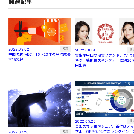
関連記事
短信
2022.09.02
短
2022.08.14
中国の越境EC、16～20年の平均成長
資生堂中国の投資ファンド、第1号
率15%超
件の「機能性スキンケア」に約20
円出資
短
2022.05.25
英国スマホ市場シェア、首位はア
プル OPPOが4位にランクイン 
短信
2022.07.20