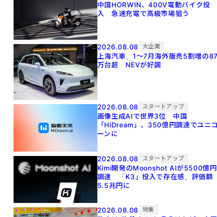
中国HORWIN、400V電動バイク投
入 急速充電で高級市場狙う
2026.08.08
大企業
上海汽車、1～7月海外販売5割増の8
万台超 NEVが好調
2026.08.08
スタートアップ
画像生成AIで世界3位 中国
「HiDream」、350億円調達でユニ
ーンに
2026.08.08
スタートアップ
Kimi開発のMoonshot AIが5500億円
調達 「K3」投入で存在感、評価額
5.5兆円に
2026.08.08
特集