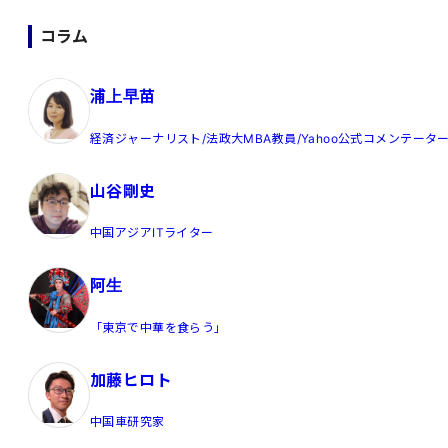
コラム
浦上早苗
経済ジャーナリスト/法政大MBA教員/Yahoo公式コメンテータ
山谷剛史
中国アジアITライター
阿生
「東京で中華を食らう」
加藤ヒロト
中国車研究家