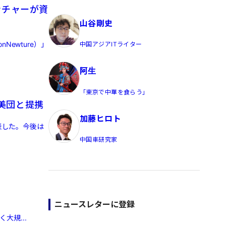
員/Yahoo公式コメンテーター
ンチャーが資
山谷剛史
ewture）」
中国アジアITライター
阿生
「東京で中華を食らう」
美団と提携
加藤ヒロト
表した。今後は
中国車研究家
ニュースレターに登録
大規...