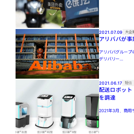
2021.07.09
大企
アリババが事
アリババグループ
デリバリー...
2021.06.17
短信
配送ロボット
を調達
2021年3月、商用サ