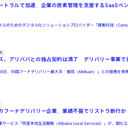
ートラルで加速、企業の炭素管理を支援するSaaSベ
ルのためのデジタル化ソリューションプロバイダー「碳衡科技（CarbonN
業
ス、アリババとの独占契約は満了 デリバリー事業で
8日、中国フードデリバリー最大手「美団（Meituan）」との提携を発
のフードデリバリー企業、業績不振でリストラ断行か
ビス「阿里本地生活服務（Alibaba Local Services）」が、間もなく