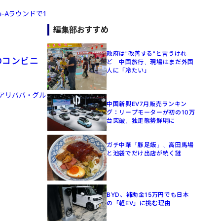
-Aラウンドで1
編集部おすすめ
政府は"改善する"と言うけれ
Oコンビニ
ど 中国旅行、現場はまだ外国
人に「冷たい」
アリババ・グル
中国新興EV7月販売ランキン
グ：リープモーターが初の10万
台突破、独走態勢鮮明に
ガチ中華「豚足飯」、高田馬場
と池袋でだけ出店が続く謎
BYD、補助金15万円でも日本
の「軽EV」に挑む理由