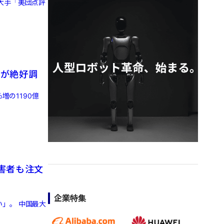
大手「美団点評
事業が絶好調
増の1190億
害者も注文
企業特集
」。 中国最大