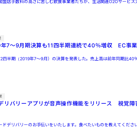
加盟店手数料の高さに苦しむ飲食事業者たちが、生活関連O2Oサービス
業
19年7～9月期決算も11四半期連続で40％増収 EC
2四半期（2019年7～9月）の決算を発表した。売上高は前年同期比40％
業
デリバリーアプリが音声操作機能をリリース 視覚障
ードデリバリーのお手伝いをいたします。食べたいものを教えてください