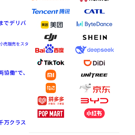
までデリバ
に小売販売をスタ
両協働"で、
千万クラス