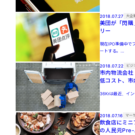
2018.07.27
大企
美団が「閃購
リー
現在IPO準備中
ートする。...
2018.07.22
ビジ
市内物流会社 
低コスト、市
36Krは最近、イン
2018.07.16
マー
飲食店にミニ
の人民元Pre