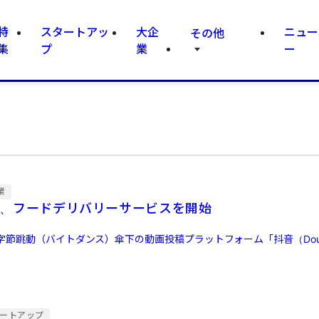
特
スタートアッ
大企
ニュー
その他
集
プ
業
ー
業
国版、フードデリバリーサービスを開始
字節跳動（バイトダンス）傘下の動画投稿プラットフォーム「抖音（Dou
ートアップ