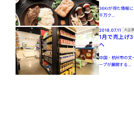
36Krが得た情報
千万ク...
2018.07.11
大企
1月で売上げ
へ
中国・杭州市の文
ープが展開する...