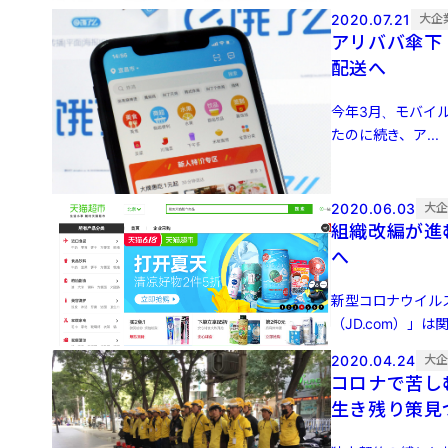
2020.07.21
大企
アリババ傘下
配送へ
今年3月、モバイ
たのに続き、ア...
2020.06.03
大
組織改編が進
へ
新型コロナウイル
（JD.com）」は関連
2020.04.24
大
コロナで苦し
生き残り策見