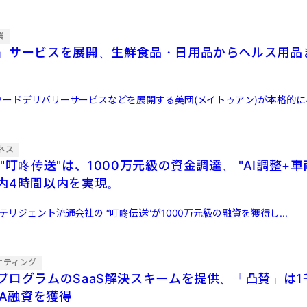
業
」サービスを展開、生鮮食品・日用品からヘルス用品
でフードデリバリーサービスなどを展開する美団(メイトゥアン)が本格的
ネス
"叮咚传送"は、1000万元級の資金調達、 "AI調整+車
内4時間以内を実現。
テリジェント流通会社の “叮咚伝送”が1000万元級の融資を獲得し...
ケティング
プログラムのSaaS解決スキームを提供、「凸賛」は1
-A融資を獲得