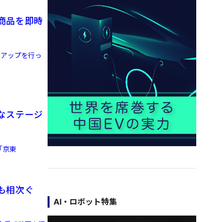
商品を即時
ンアップを行っ
なステージ
「京東
動も相次ぐ
AI・ロボット特集