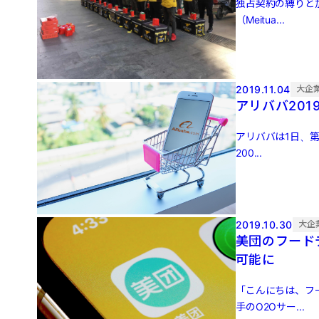
独占契約の縛りと
（Meitua...
2019.11.04
大企
アリババ20
アリババは1日、第
200...
2019.10.30
大企
美団のフード
可能に
「こんにちは、フ
手のO2Oサー...