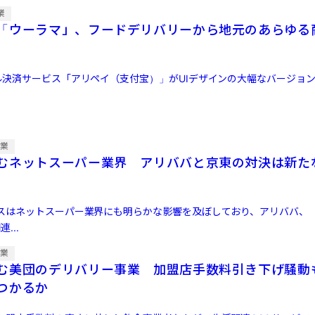
業
「ウーラマ」、フードデリバリーから地元のあらゆる
ル決済サービス「アリペイ（支付宝）」がUIデザインの大幅なバージョ
企業
むネットスーパー業界 アリババと京東の対決は新た
スはネットスーパー業界にも明らかな影響を及ぼしており、アリババ、
...
企業
む美団のデリバリー事業 加盟店手数料引き下げ騒
つかるか