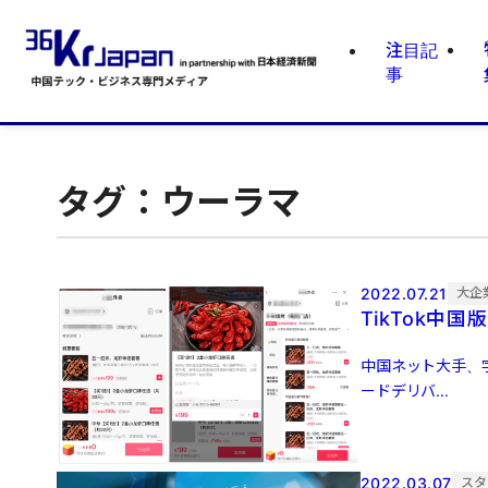
注目記
事
タグ：ウーラマ
2022.07.21
大企
TikTok中
中国ネット大手、
ードデリバ...
2022.03.07
スタ