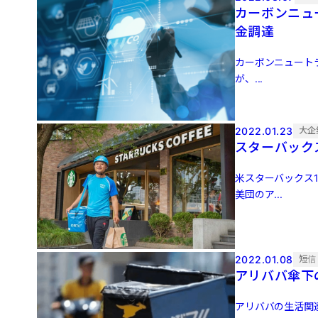
カーボンニュ
金調達
カーボンニュートラ
が、...
2022.01.23
大企
スターバック
米スターバックス1
美団のア...
2022.01.08
短信
アリババ傘下
アリババの生活関連サー