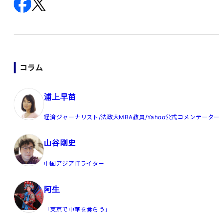
コラム
浦上早苗
経済ジャーナリスト/法政大MBA教員/Yahoo公式コメンテータ
山谷剛史
中国アジアITライター
阿生
「東京で中華を食らう」