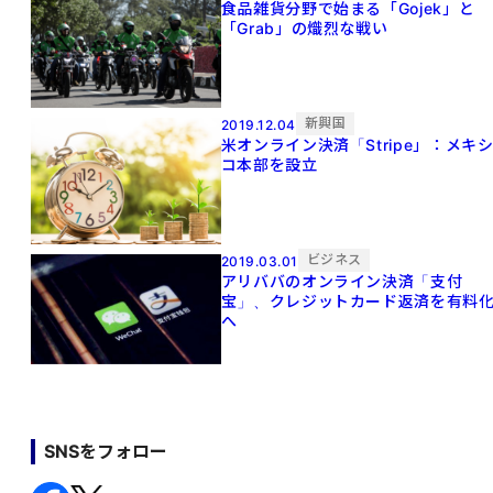
食品雑貨分野で始まる「Gojek」と
「Grab」の熾烈な戦い
新興国
2019.12.04
米オンライン決済「Stripe」：メキ
コ本部を設立
ビジネス
2019.03.01
アリババのオンライン決済「支付
宝」、クレジットカード返済を有料
へ
SNSをフォロー