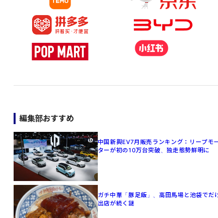
編集部おすすめ
中国新興EV7月販売ランキング：リープモ
ターが初の10万台突破、独走態勢鮮明に
ガチ中華「豚足飯」、高田馬場と池袋でだ
出店が続く謎