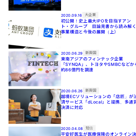
大企業
2020.09.16
初公開！史上最大IPOを目指すアン
ト・グループ 目論見書から読み解
事業構造と今後の展開（上）
新興国
2020.06.29
東南アジアのフィンテック企業
「SYNQA」、トヨタやSMBCなどか
約86億円を調達
新興国
2020.06.26
越境ECソリューションの「店匠」が
済サービス「dLocal」と提携、多通
決済に対応
短信
2020.04.08
平安好医生が医療保険のオンライン