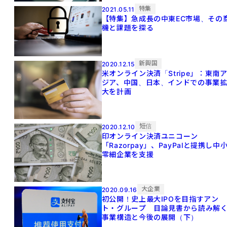
特集
2021.05.11
【特集】急成長の中東EC市場、その
機と課題を探る
新興国
2020.12.15
米オンライン決済「Stripe」：東南
ジア、中国、日本、インドでの事業
大を計画
短信
2020.12.10
印オンライン決済ユニコーン
「Razorpay」、PayPalと提携し中
零細企業を支援
大企業
2020.09.16
初公開！史上最大IPOを目指すアン
ト・グループ 目論見書から読み解
事業構造と今後の展開（下）