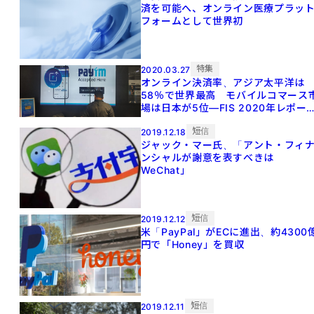
済を可能へ、オンライン医療プラッ
フォームとして世界初
特集
2020.03.27
オンライン決済率、アジア太平洋は
58％で世界最高 モバイルコマース
場は日本が5位―FIS 2020年レポー
ト
短信
2019.12.18
ジャック・マー氏、「アント・フィ
ンシャルが謝意を表すべきは
WeChat」
短信
2019.12.12
米「PayPal」がECに進出、約4300
円で「Honey」を買収
短信
2019.12.11