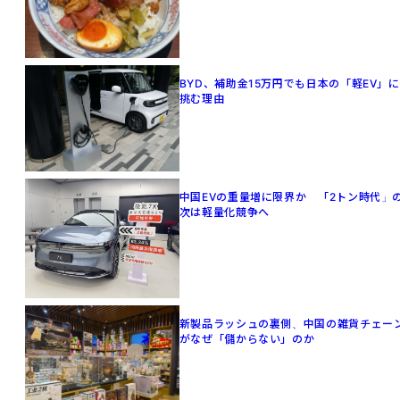
BYD、補助金15万円でも日本の「軽EV」に
挑む理由
中国EVの重量増に限界か 「2トン時代」
次は軽量化競争へ
新製品ラッシュの裏側、中国の雑貨チェー
がなぜ「儲からない」のか