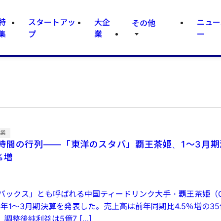
特
スタートアッ
大企
ニュー
その他
集
プ
業
ー
企業
時間の行列——「東洋のスタバ」覇王茶姫、1～3月期
%増
バックス」とも呼ばれる中国ティードリンク大手・覇王茶姫（C
26年1～3月期決算を発表した。売上高は前年同期比4.5％増の35
、調整後純利益は5億7 […]