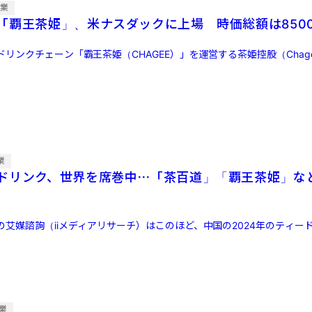
企業
「覇王茶姫」、米ナスダックに上場 時価総額は850
ンクチェーン「霸王茶姫（CHAGEE）」を運営する茶姫控股（Chagee Hol
業
ドリンク、世界を席巻中⋯「茶百道」「覇王茶姫」な
艾媒諮詢（iiメディアリサーチ）はこのほど、中国の2024年のティー
業