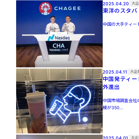
2025.04.20
大
東洋のスタバ
中国の大手ティードリ
2025.04.11
大企
中国発ティー
外進出
中国市場調査会社の
模が350...
2025.04.01
大企