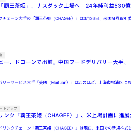
「覇王茶姫」、ナスダック上場へ 24年純利益530億
チェーン大手の「覇王茶姫（CHAGEE）」は3月26日、米国証券取引委
業
ヒー、ドローンで出前。中国フードデリバリー大手、
リーサービス大手「美団（Meituan）」はこのほど、上海市楊浦区に
ートアップ
リンク「覇王茶姫（CHAGEE）」、米上場計画に進展
リンクチェーン「覇王茶姫（CHAGEE）」は現在、米国での新規株式公