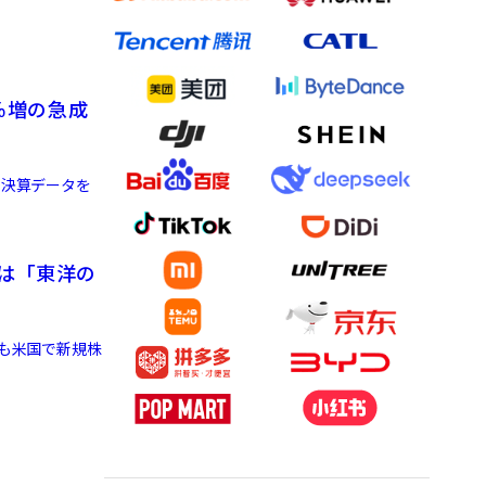
％増の急成
て決算データを
すは「東洋の
にも米国で新規株