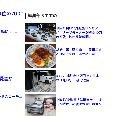
位の7000
編集部おすすめ
中国新興EV7月販売ランキン
ha ...
グ：リープモーターが初の10万
台突破、独走態勢鮮明に
ガチ中華「豚足飯」、高田馬場
と池袋でだけ出店が続く謎
BYD、補助金15万円でも日本
金調達か
の「軽EV」に挑む理由
ンドのコーチュ
中国EVの重量増に限界か 「2
トン時代」の次は軽量化競争へ