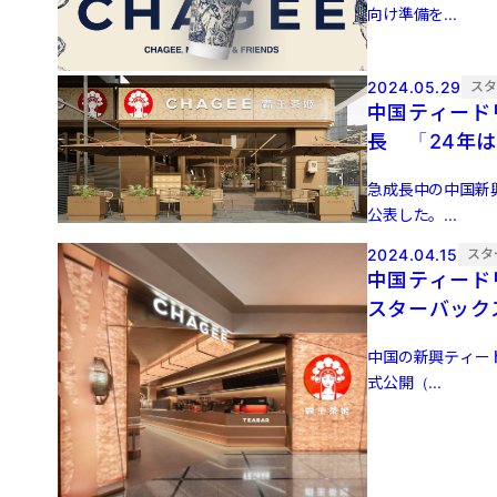
向け準備を...
2024.05.29
ス
中国ティードリ
長 「24年
急成長中の中国新興
公表した。...
2024.04.15
スタ
中国ティード
スターバック
中国の新興ティード
式公開（...