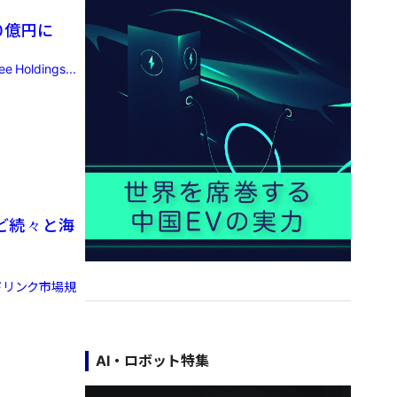
0億円に
dings...
ど続々と海
ドリンク市場規
AI・ロボット特集