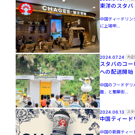
東洋のスタバ
中国ティードリンク
に上場申...
2024.07.24
大企
スタバのコー
への配送開始
中国のフードデリバ
園」と繁華街...
2024.06.13
スタ
中国ティード
中国の新興ティード