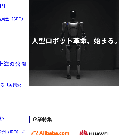
円
員会（SEC）
上海の公園
ある「黄興公
か
企業特集
開（IPO）に