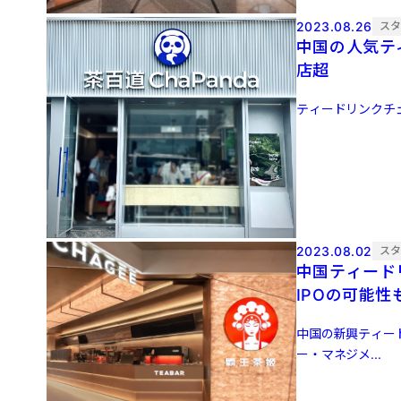
2023.08.26
ス
中国の人気テ
店超
ティードリンクチェー
2023.08.02
ス
中国ティード
IPOの可能性
中国の新興ティー
ー・マネジメ...