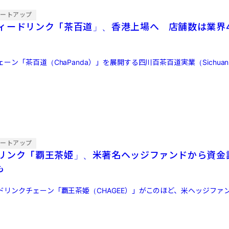
タートアップ
ィードリンク「茶百道」、香港上場へ 店舗数は業界4
ン「茶百道（ChaPanda）」を展開する四川百茶百道実業（Sichuan BaiC
タートアップ
リンク「覇王茶姫」、米著名ヘッジファンドから資
も
ドリンクチェーン「覇王茶姫（CHAGEE）」がこのほど、米ヘッジファ