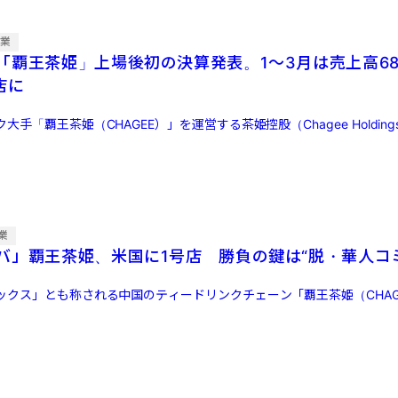
企業
「覇王茶姫」上場後初の決算発表。1〜3月は売上高6
店に
手「覇王茶姫（CHAGEE）」を運営する茶姫控股（Chagee Holdings
業
バ」覇王茶姫、米国に1号店 勝負の鍵は“脱・華人コ
ックス」とも称される中国のティードリンクチェーン「覇王茶姫（CHAG