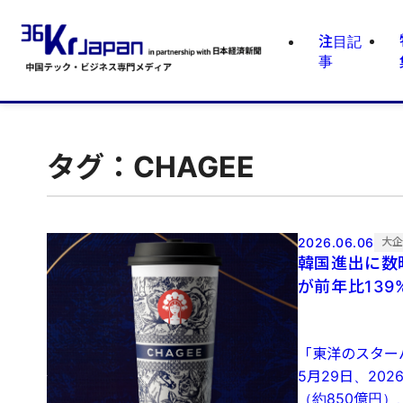
注目記
事
タグ：CHAGEE
2026.06.06
大
韓国進出に数
が前年比139
「東洋のスター
5月29日、20
（約850億円）