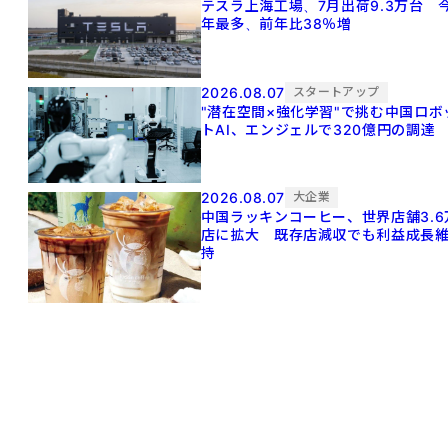
テスラ上海工場、7月出荷9.3万台 
年最多、前年比38％増
2026.08.07
スタートアップ
"潜在空間×強化学習"で挑む中国ロボ
トAI、エンジェルで320億円の調達
2026.08.07
大企業
中国ラッキンコーヒー、世界店舗3.6
店に拡大 既存店減収でも利益成長
持