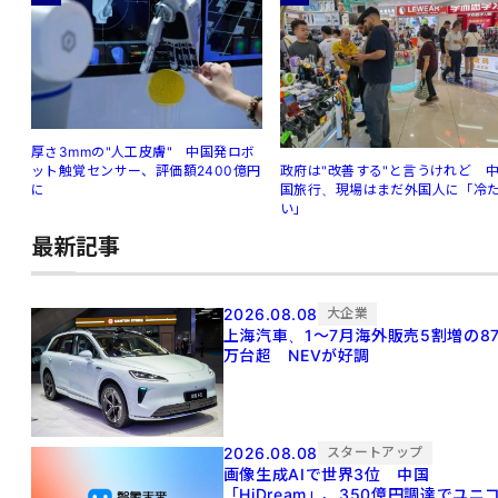
厚さ3mmの"人工皮膚" 中国発ロボ
ット触覚センサー、評価額2400億円
政府は"改善する"と言うけれど 
に
国旅行、現場はまだ外国人に「冷
い」
最新記事
2026.08.08
大企業
上海汽車、1～7月海外販売5割増の8
万台超 NEVが好調
2026.08.08
スタートアップ
画像生成AIで世界3位 中国
「HiDream」、350億円調達でユニ