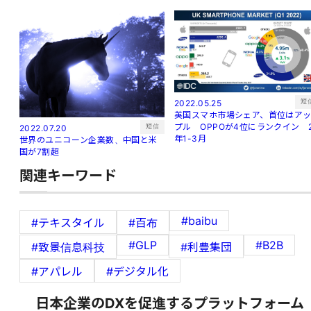
短
2022.05.25
英国スマホ市場シェア、首位はア
プル OPPOが4位にランクイン 
短信
2022.07.20
年1-3月
世界のユニコーン企業数、中国と米
国が7割超
関連キーワード
#baibu
#テキスタイル
#百布
#GLP
#B2B
#致景信息科技
#利豊集団
#アパレル
#デジタル化
日本企業のDXを促進するプラットフォーム