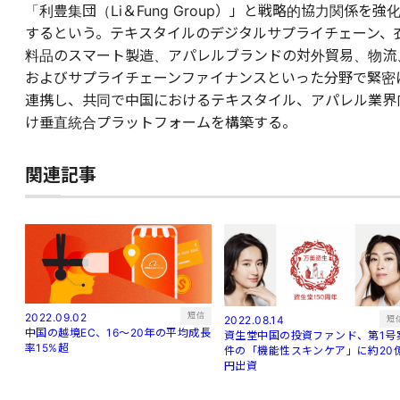
「利豊集団（Li＆Fung Group）」と戦略的協力関係を強
するという。テキスタイルのデジタルサプライチェーン、
料品のスマート製造、アパレルブランドの対外貿易、物流
およびサプライチェーンファイナンスといった分野で緊密
連携し、共同で中国におけるテキスタイル、アパレル業界
け垂直統合プラットフォームを構築する。
関連記事
短信
2022.09.02
短
2022.08.14
中国の越境EC、16～20年の平均成長
資生堂中国の投資ファンド、第1号
率15%超
件の「機能性スキンケア」に約20
円出資