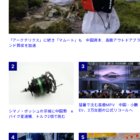
「アークテリクス」に続き「マムート」も 中国資本、高級アウトドアブ
ンド買収を加速
2
3
猛暑で沈む高級MPV 中国・小鵬
EV、3万台超の公式リコールへ
シマノ・ボッシュの牙城に中国勢 e
バイク変速機、トルク2倍で挑む
4
5