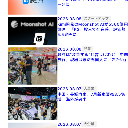
ーンに
2026.08.08
スタートアップ
Kimi開発のMoonshot AIが5500億円
調達 「K3」投入で存在感、評価額
5.5兆円に
2026.08.08
特集
政府は"改善する"と言うけれど 中
旅行、現場はまだ外国人に「冷たい
2026.08.07
大企業
中国・長城汽車、7月新車販売3.5％
増 海外が過半
2026.08.07
大企業