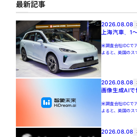
最新記事
2026.08.08
上海汽車、1～
米調査会社IDCでア
よると、英国のスマ
増 […]
2026.08.08
画像生成AIで
米調査会社IDCでア
よると、英国のスマ
増 […]
2026.08.08