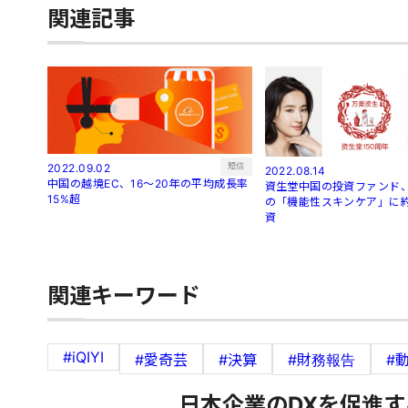
関連記事
短信
2022.09.02
2022.08.14
中国の越境EC、16～20年の平均成長率
資生堂中国の投資ファンド、
15%超
の「機能性スキンケア」に約
資
関連キーワード
#iQIYI
#愛奇芸
#決算
#財務報告
#
日本企業のDXを促進す