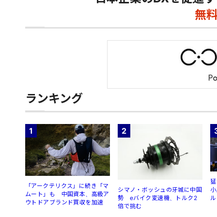
無
ランキング
1
2
猛
「アークテリクス」に続き「マ
シマノ・ボッシュの牙城に中国
小
ムート」も 中国資本、高級ア
勢 eバイク変速機、トルク2
ル
ウトドアブランド買収を加速
倍で挑む