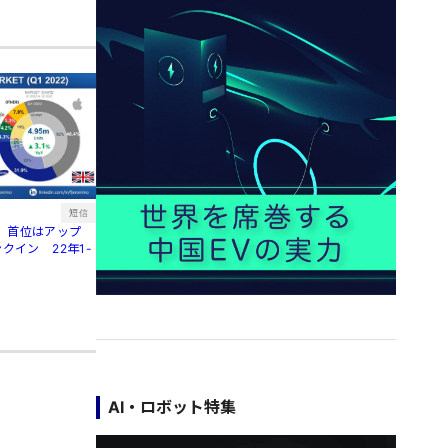
短信
、首位はアップ
クイン 22年1-
AI・ロボット特集