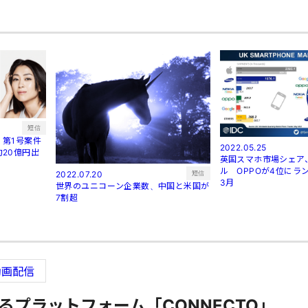
短信
第1号案件
2022.05.25
20億円出
英国スマホ市場シェア
ル OPPOが4位にラン
短信
2022.07.20
3月
世界のユニコーン企業数、中国と米国が
7割超
動画配信
るプラットフォーム「CONNECTO」