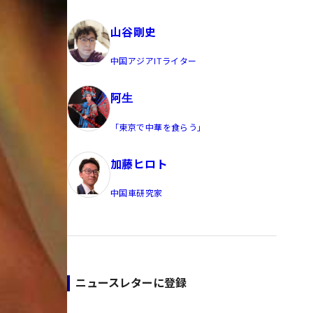
員/Yahoo公式コメンテーター
山谷剛史
中国アジアITライター
阿生
「東京で中華を食らう」
加藤ヒロト
中国車研究家
ニュースレターに登録