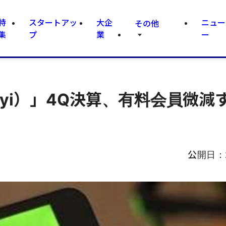
特
スタートアッ
大企
ニュー
その他
集
プ
業
ー
iyi）」4Q決算、有料会員微減
公開日：