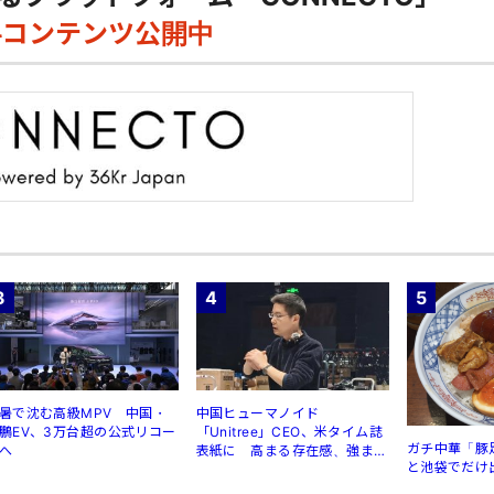
料コンテンツ公開中
3
4
5
暑で沈む高級MPV 中国・
中国ヒューマノイド
鵬EV、3万台超の公式リコー
「Unitree」CEO、米タイム誌
ガチ中華「豚
へ
表紙に 高まる存在感、強まる
と池袋でだけ
規制