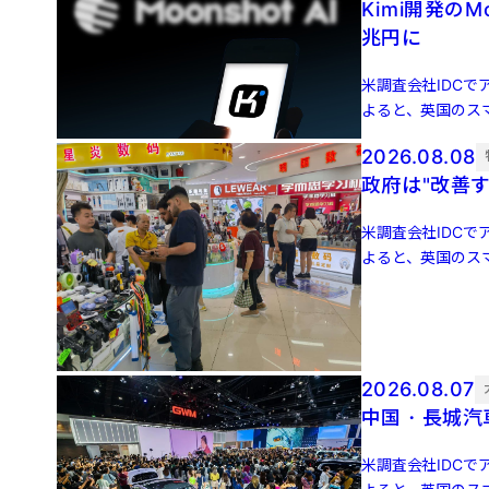
Kimi開発のM
兆円に
米調査会社IDCでア
よると、英国のスマ
増 […]
2026.08.08
政府は"改善
米調査会社IDCでア
よると、英国のスマ
増 […]
2026.08.07
中国・長城汽
米調査会社IDCでア