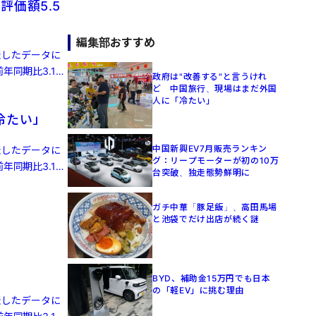
評価額5.5
編集部おすすめ
発表したデータに
年同期比3.1%
政府は"改善する"と言うけれ
ど 中国旅行、現場はまだ外国
人に「冷たい」
冷たい」
中国新興EV7月販売ランキン
発表したデータに
グ：リープモーターが初の10万
年同期比3.1%
台突破、独走態勢鮮明に
ガチ中華「豚足飯」、高田馬場
と池袋でだけ出店が続く謎
BYD、補助金15万円でも日本
の「軽EV」に挑む理由
発表したデータに