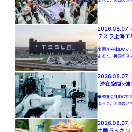
よると、英国のスマ
増 […]
2026.08.07
テスラ上海工
米調査会社IDCでア
よると、英国のスマ
増 […]
2026.08.07
"潜在空間×
米調査会社IDCでア
よると、英国のスマ
増 […]
2026.08.07
中国ラッキン