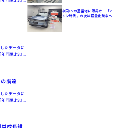
年同期比3.1%
中国EVの重量増に限界か 「2
トン時代」の次は軽量化競争へ
発表したデータに
年同期比3.1%
円の調達
発表したデータに
年同期比3.1%
利益成長維