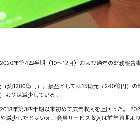
が2020年第4四半期（10～12月）および通年の財務報告
（約1200億円）。損益としては15億元（240億円）
円）よりは減少している。
18年第3四半期以来初めて広告収入を上回った。 2020
やや減少したとはいえ、会員サービス収入は前年同期より