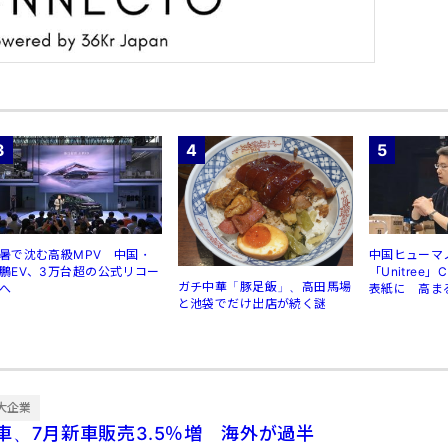
3
4
5
暑で沈む高級MPV 中国・
中国ヒューマ
鵬EV、3万台超の公式リコー
「Unitree
ガチ中華「豚足飯」、高田馬場
へ
表紙に 高ま
と池袋でだけ出店が続く謎
規制
大企業
車、7月新車販売3.5％増 海外が過半