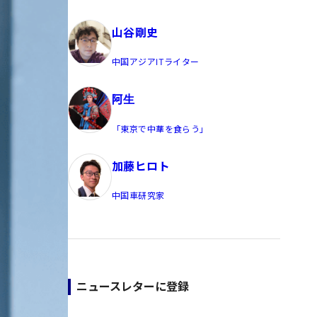
員/Yahoo公式コメンテーター
山谷剛史
中国アジアITライター
阿生
「東京で中華を食らう」
加藤ヒロト
中国車研究家
ニュースレターに登録