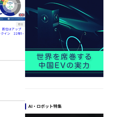
短信
、首位はアップ
クイン 22年1-
AI・ロボット特集