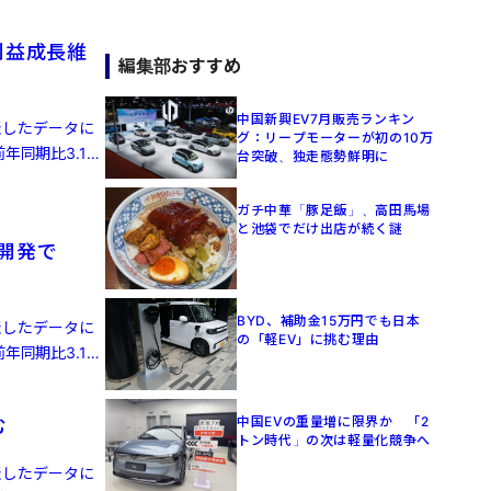
利益成長維
編集部おすすめ
中国新興EV7月販売ランキン
発表したデータに
グ：リープモーターが初の10万
年同期比3.1%
台突破、独走態勢鮮明に
ガチ中華「豚足飯」、高田馬場
と池袋でだけ出店が続く謎
律開発で
BYD、補助金15万円でも日本
発表したデータに
の「軽EV」に挑む理由
年同期比3.1%
中国EVの重量増に限界か 「2
む
トン時代」の次は軽量化競争へ
発表したデータに