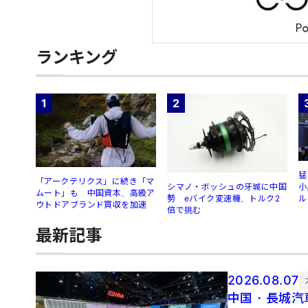
ランキング
1
2
猛
「アークテリクス」に続き「マ
シマノ・ボッシュの牙城に中国
小
ムート」も 中国資本、高級ア
勢 eバイク変速機、トルク2
ル
ウトドアブランド買収を加速
倍で挑む
最新記事
2026.08.07
中国・長城汽