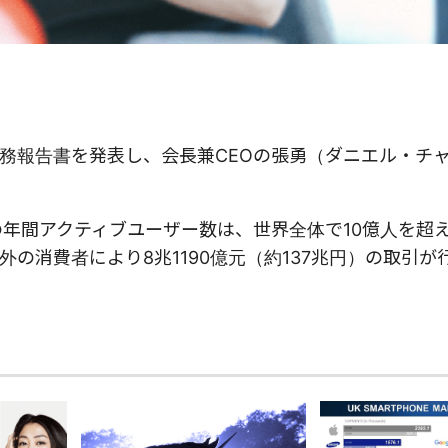
の財務報告書を発表し、会長兼CEOの張勇（ダニエル・チ
年間アクティブユーザー数は、世界全体で10億人を超え1
の消費者により8兆1190億元（約137兆円）の取引が