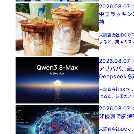
2026.08.07
中国ラッキン
持
米調査会社IDCでア
よると、英国のスマ
増 […]
2026.08.07
アリババ、最上
Deepseek
米調査会社IDCでア
よると、英国のスマ
増 […]
2026.08.07
非侵襲で脳深
米調査会社IDCでア