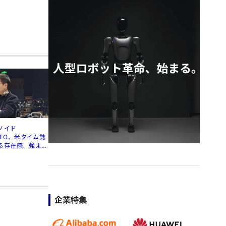
ノイド
」CEO、米タイム誌
る存在感、強まる
企業特集