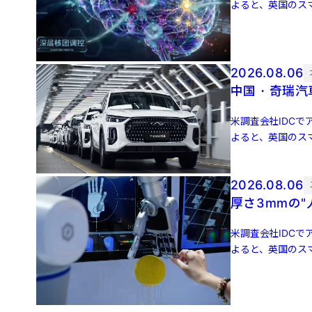
よると、英国のスマ
増 […]
2026.08.06
中国・奇瑞汽
米調査会社IDCでア
よると、英国のスマ
増 […]
2026.08.06
厚さ3mmの
米調査会社IDCでア
よると、英国のスマ
増 […]