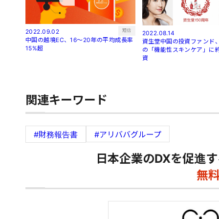
短信
2022.09.02
2022.08.14
中国の越境EC、16～20年の平均成長率
資生堂中国の投資ファンド、
15%超
の「機能性スキンケア」に約
資
関連キーワード
#財務報告書
#アリババグループ
日本企業のDXを促進す
無