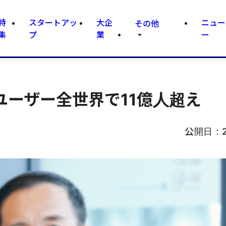
特
スタートアッ
大企
ニュー
その他
集
プ
業
ー
ユーザー全世界で11億人超え
公開日：